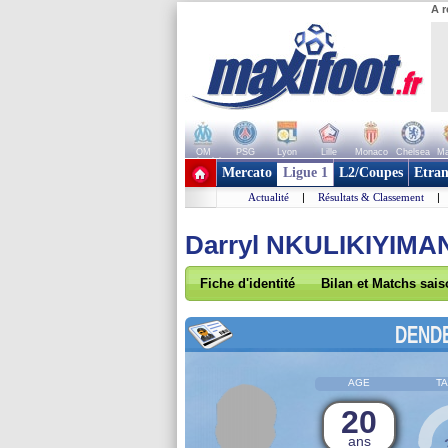
A r
OM
PSG
Lyon
Lille
Monaco
Chelsea
Ma
+ de clubs
Mercato
Ligue 1
L2/Coupes
Etran
Actualité
|
Résultats & Classement
|
Darryl NKULIKIYIMA
Fiche d'identité
Bilan et Matchs sai
DEND
AGE
TA
20
ans