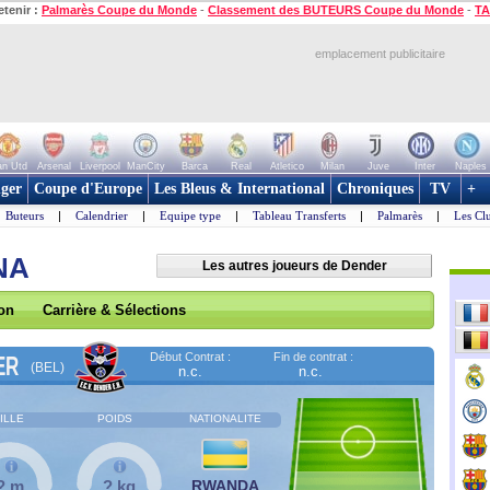
etenir :
Palmarès Coupe du Monde
-
Classement des BUTEURS Coupe du Monde
-
TA
emplacement publicitaire
n Utd
Arsenal
Liverpool
ManCity
Barca
Real
Atletico
Milan
Juve
Inter
Naples
ger
Coupe d'Europe
Les Bleus & International
Chroniques
TV
+
Buteurs
|
Calendrier
|
Equipe type
|
Tableau Transferts
|
Palmarès
|
Les Cl
NA
Les autres joueurs de Dender
son
Carrière & Sélections
Début Contrat :
Fin de contrat :
ER
(BEL)
n.c.
n.c.
ILLE
POIDS
NATIONALITE
? m
? kg
RWANDA