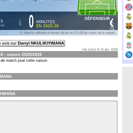
0
DÉFENSEUR
&
HS
MINUTES
S
EN
2025-26
*
(
)
(*) Matchs officiels et temps de jeu en CLUB au cours de la saison
 avis sur
Darryl NKULIKIYIMANA
mis à jour le 31 jan. 2026
A - saison
2025/2026
de match joué cette saison
YIMANA
KIYIMANA