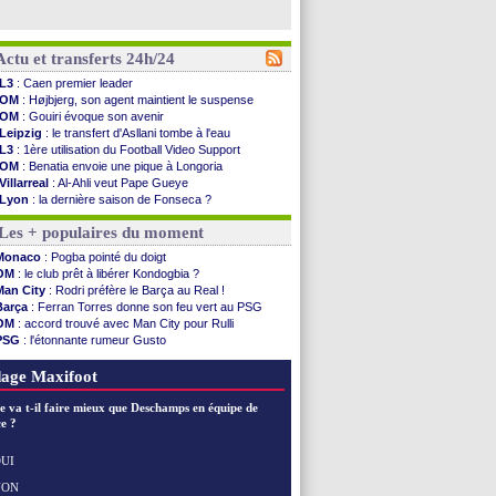
Actu et transferts 24h/24
L3
: Caen premier leader
OM
: Højbjerg, son agent maintient le suspense
OM
: Gouiri évoque son avenir
Leipzig
: le transfert d'Asllani tombe à l'eau
L3
: 1ère utilisation du Football Video Support
OM
: Benatia envoie une pique à Longoria
Villarreal
: Al-Ahli veut Pape Gueye
Lyon
: la dernière saison de Fonseca ?
OM
: un nouveau prétendant pour Højbjerg
Les + populaires du moment
Brest
: un gardien norvégien en approche ?
OM
: McCourt a versé 120 M€ en 2026
Monaco
: Pogba pointé du doigt
PSG
: 4 retours dans le groupe face à Man Utd ...
OM
: le club prêt à libérer Kondogbia ?
Nice
: Kevin Carlos va partir en Italie
Man City
: Rodri préfère le Barça au Real !
L1
: prison avec sursis requis contre un arbitre
Barça
: Ferran Torres donne son feu vert au PSG
Leganés
: c'est signé pour Luca Zidane (off.)
OM
: accord trouvé avec Man City pour Rulli
Atletico
: Ruggeri en route pour Aston Villa
PSG
: l'étonnante rumeur Gusto
Monaco
: Filipe Luis soutient Biereth
OM
: une offre pour Bulka
Lyon
: Mangala prêté à Getafe (officiel)
Ouganda
: Owori battu à mort à Kampala
age Maxifoot
PSG
: Nsoki va signer en Croatie
Arsenal
: Naples vise Gabriel Jesus
e va t-il faire mieux que Deschamps en équipe de
Real
: Mastantuono prêté à la Fiorentina (off.)
e ?
Man City
: accord avec le Barça pour Rodri ?
Rennes
: Haise a prolongé (officiel)
UI
Palace
: Tomiyasu a convaincu (officiel)
NON
Voir les brèves précédentes