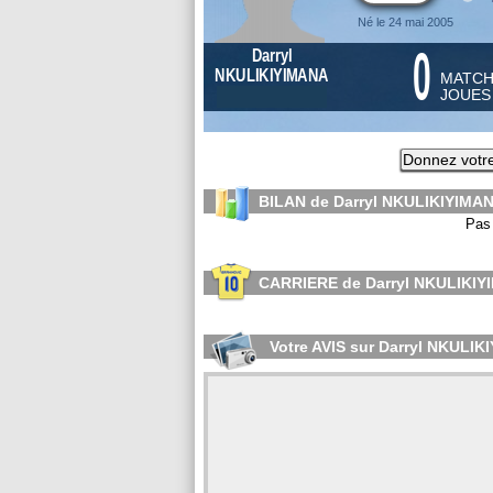
Né le 24 mai 2005
0
Darryl
NKULIKIYIMANA
MATC
JOUE
Donnez votre
BILAN de Darryl NKULIKIYIMAN
Pas 
CARRIERE de Darryl NKULIKI
Votre AVIS sur Darryl NKULI