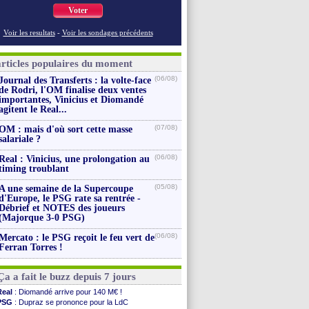
Voter
Voir les resultats
-
Voir les sondages précédents
articles populaires du moment
(06/08)
Journal des Transferts : la volte-face
de Rodri, l'OM finalise deux ventes
importantes, Vinicius et Diomandé
agitent le Real...
(07/08)
OM : mais d'où sort cette masse
salariale ?
(06/08)
Real : Vinicius, une prolongation au
timing troublant
(05/08)
A une semaine de la Supercoupe
d'Europe, le PSG rate sa rentrée -
Débrief et NOTES des joueurs
(Majorque 3-0 PSG)
(06/08)
Mercato : le PSG reçoit le feu vert de
Ferran Torres !
Ça a fait le buzz depuis 7 jours
Real
: Diomandé arrive pour 140 M€ !
PSG
: Dupraz se prononce pour la LdC