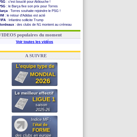
PSG
: c'est bouclé pour Akliouche !
PSG
: le Barça fixe son prix pour Torres
Barça
: Torres souhaite rejoindre le PSG !
OM
: le retour d'Adidas est acté
FIFA
: Infantino sollicite Trump
Bordeaux
: des clubs de N1 montent au créneau
Argentine
: quand Medina recadre... sa mère
Real
: le démenti de Leipzig pour Diomandé
VIDEOS populaires du moment
Voir toutes les vidéos
A SUIVRE
L'equipe type de
MONDIAL
2026
Le meilleur effectif
LIGUE 1
saison
2025-26
Indice MF :
l'état de
FORME
des clubs en europe