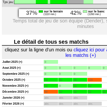
Tps jeu:
37%
sur le terrain
42%
sur le banc
(1110 min.)
(1260 min.)
Temps total de jeu de son équipe (Dender),
minutes
Le détail de tous ses matchs
cliquez sur la ligne d'un mois ou
cliquez ici pour 
les matchs (+)
Juillet 2025 (+)
0
Aout 2025 (+)
0
0
0
0
0
Septembre 2025 (+)
0
0
0
Octobre 2025 (+)
90
90
90
120
Novembre 2025 (+)
90
0
90
90
Décembre 2025 (+)
90
90
90
90
90
Janvier 2026 (+)
abs.
abs.
abs.
Février 2026 (+)
abs.
abs.
abs.
abs.