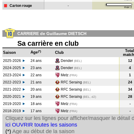
Carton rouge
-
max:2
CARRIERE de Guillaume DIETSCH
Sa carrière en club
Total
(*)
Age
Saison
Club
match
2025-2026
24 ans
Dender
12
(BEL)
2024-2025
23 ans
Dender
4
(BEL
)
2023-2024
22 ans
Metz
1
(FRA
)
2022-2023
21 ans
RFC Seraing
24
(BEL
)
2021-2022
20 ans
RFC Seraing
34
(BEL
)
2020-2021
19 ans
RFC Seraing
28
(BEL, d2)
2019-2020
18 ans
Metz
-
(FRA
)
2018-2019
17 ans
Metz
-
(FRA
)
Cliquez sur les lignes pour afficher/masquer le détai
ici OUVRIR toutes les saisons
(*)
Age au début de la saison