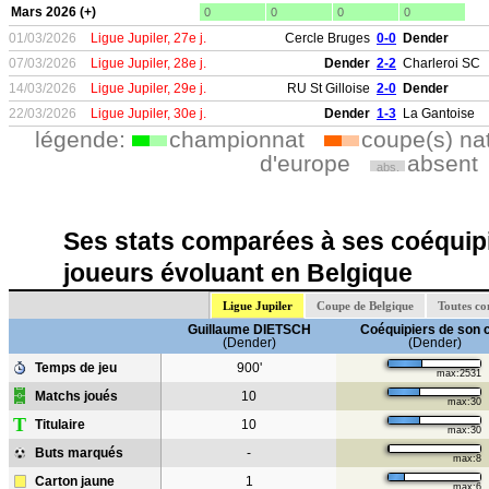
Mars 2026 (+)
0
0
0
0
01/03/2026
Ligue Jupiler, 27e j.
Cercle Bruges
0-0
Dender
07/03/2026
Ligue Jupiler, 28e j.
Dender
2-2
Charleroi SC
14/03/2026
Ligue Jupiler, 29e j.
RU St Gilloise
2-0
Dender
22/03/2026
Ligue Jupiler, 30e j.
Dender
1-3
La Gantoise
légende:
championnat
coupe(s) na
d'europe
absent
abs.
Ses stats comparées à ses coéquipi
joueurs évoluant en Belgique
Ligue Jupiler
Coupe de Belgique
Toutes co
Guillaume DIETSCH
Coéquipiers de son 
(Dender)
(Dender)
Temps de jeu
900'
max:2531
Matchs joués
10
max:30
T
Titulaire
10
max:30
Buts marqués
-
max:8
Carton jaune
1
max:6