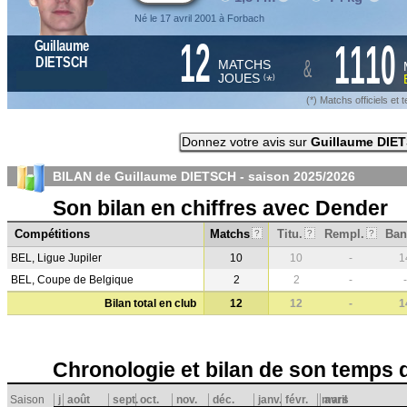
Né le 17 avril 2001 à Forbach
12
1110
Guillaume
&
DIETSCH
MATCHS
JOUES
*
(
)
(*) Matchs officiels e
Donnez votre avis sur
Guillaume DIE
BILAN de Guillaume DIETSCH - saison
2025/2026
Son bilan en chiffres avec Dender
Compétitions
Matchs
Titu.
Rempl.
Ban
?
?
?
BEL, Ligue Jupiler
10
10
-
1
BEL, Coupe de Belgique
2
2
-
-
Bilan total en club
12
12
-
1
Chronologie et bilan de son temps 
Saison
j
août
sept.
oct.
nov.
déc.
janv.
févr.
mars
avril