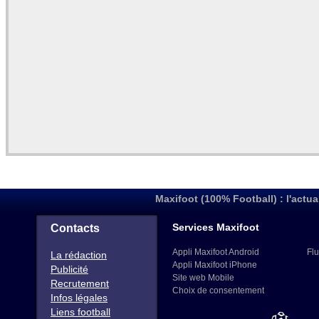
Maxifoot (100% Football) : l'actua
Services Maxifoot
Contacts
Appli Maxifoot Android
Flu
La rédaction
Appli Maxifoot iPhone
Publicité
Site web Mobile
Recrutement
Choix de consentement
Infos légales
Liens football