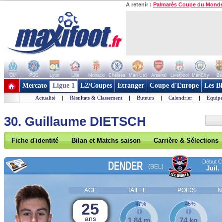
A retenir :
Palmarès Coupe du Mond
OM
PSG
Lyon
Lille
Monaco
Chelsea
Man Utd
Arsenal
Liverpool
ManCity
Ba
+ de clubs
Mercato
Ligue 1
L2/Coupes
Etranger
Coupe d'Europe
Les B
Actualité
|
Résultats & Classement
|
Buteurs
|
Calendrier
|
Equipe
30. Guillaume DIETSCH
Fiche d'identité
Bilan et Matchs saison
Carrière & Sélections
Début Co
DENDER
(BEL)
Juil.
AGE
TAILLE
POIDS
N
25
47%
45%
ans
1,84 m
74 kg