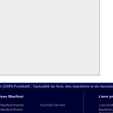
t (100% Football) : l'actualité du foot, des transferts et du mercat
ices Maxifoot
Liens pr
 Maxifoot Android
Flux RSS info foot
Liens foot
 Maxifoot iPhone
Maxifoot-