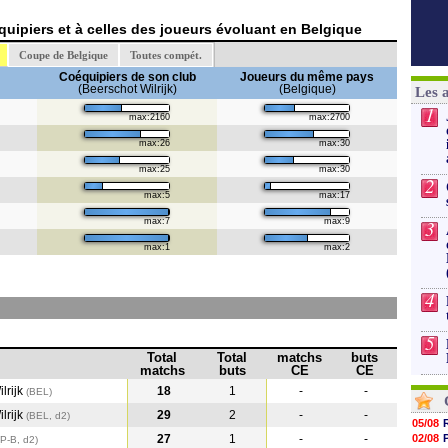
uipiers et à celles des joueurs évoluant en Belgique
Coupe de Belgique
Toutes compét.
Coéquipiers de son club
Joueurs du même pays
(Beerschot Wilrijk)
(Belgique)
Les 
1
max:2160
max:2700
max:26
max:30
max:25
max:30
2
max:5
max:17
max:7
max:9
3
max:1
max:2
4
5
Total
Total
matchs
buts
matchs
buts
CE
CE
lrijk
18
1
-
-
(BEL)
lrijk
29
2
-
-
(BEL, d2)
05/08
27
1
-
-
02/08
(P-B, d2)