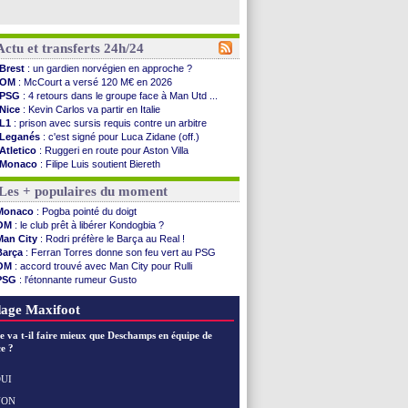
Actu et transferts 24h/24
Brest
: un gardien norvégien en approche ?
OM
: McCourt a versé 120 M€ en 2026
PSG
: 4 retours dans le groupe face à Man Utd ...
Nice
: Kevin Carlos va partir en Italie
L1
: prison avec sursis requis contre un arbitre
Leganés
: c'est signé pour Luca Zidane (off.)
Atletico
: Ruggeri en route pour Aston Villa
Monaco
: Filipe Luis soutient Biereth
Lyon
: Mangala prêté à Getafe (officiel)
Les + populaires du moment
PSG
: Nsoki va signer en Croatie
Arsenal
: Naples vise Gabriel Jesus
Monaco
: Pogba pointé du doigt
Real
: Mastantuono prêté à la Fiorentina (off.)
OM
: le club prêt à libérer Kondogbia ?
Man City
: accord avec le Barça pour Rodri ?
Man City
: Rodri préfère le Barça au Real !
Rennes
: Haise a prolongé (officiel)
Barça
: Ferran Torres donne son feu vert au PSG
Palace
: Tomiyasu a convaincu (officiel)
OM
: accord trouvé avec Man City pour Rulli
OM
: B. Genesio - "ce n'est pas idéal"
PSG
: l'étonnante rumeur Gusto
TFC
: Sion Oppong signe pour 4 ans (officiel)
OM
: une offre pour Bulka
PSG
: Liverpool va proposer 115 M€ pour ...
Ouganda
: Owori battu à mort à Kampala
age Maxifoot
Norvège
: la démission d'Infantino réclamée
PSG
: Mbaye, deux pistes se détachent
e va t-il faire mieux que Deschamps en équipe de
Monaco
: Filipe Luis veut remplacer Akliouche
e ?
Grenade
: Luca Zidane va changer de club
Juve
: Zhegrova très clair sur son futur
UI
OM
: Aguerd, le plan B de Naples
NON
Voir les brèves précédentes