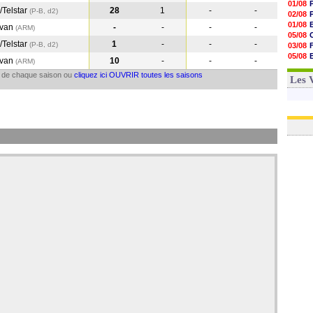
01/08
/Telstar
28
1
-
-
(P-B, d2)
02/08
01/08
evan
-
-
-
-
(ARM
)
05/08
/Telstar
1
-
-
-
(P-B, d2)
03/08
05/08
evan
10
-
-
-
(ARM
)
03/08
il de chaque saison ou
cliquez ici OUVRIR toutes les saisons
03/08
Les 