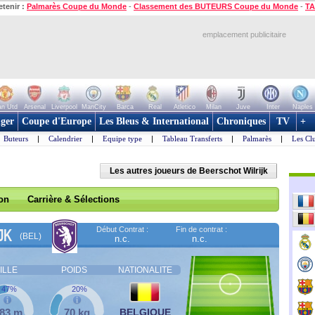
etenir :
Palmarès Coupe du Monde
-
Classement des BUTEURS Coupe du Monde
-
TA
emplacement publicitaire
n Utd
Arsenal
Liverpool
ManCity
Barca
Real
Atletico
Milan
Juve
Inter
Naples
ger
Coupe d'Europe
Les Bleus & International
Chroniques
TV
+
Buteurs
|
Calendrier
|
Equipe type
|
Tableau Transferts
|
Palmarès
|
Les Cl
Les autres joueurs de Beerschot Wilrijk
son
Carrière & Sélections
Début Contrat :
Fin de contrat :
JK
(BEL)
n.c.
n.c.
ILLE
POIDS
NATIONALITE
47%
20%
,83 m
70 kg
BELGIQUE