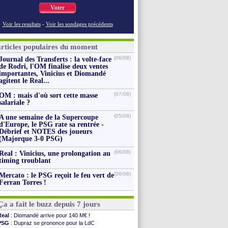
Voter
Voir les resultats
-
Voir les sondages précédents
articles populaires du moment
(06/08)
Journal des Transferts : la volte-face
de Rodri, l'OM finalise deux ventes
importantes, Vinicius et Diomandé
agitent le Real...
(07/08)
OM : mais d'où sort cette masse
salariale ?
(05/08)
A une semaine de la Supercoupe
d'Europe, le PSG rate sa rentrée -
Débrief et NOTES des joueurs
(Majorque 3-0 PSG)
(06/08)
Real : Vinicius, une prolongation au
timing troublant
(06/08)
Mercato : le PSG reçoit le feu vert de
Ferran Torres !
Ça a fait le buzz depuis 7 jours
Real
: Diomandé arrive pour 140 M€ !
PSG
: Dupraz se prononce pour la LdC