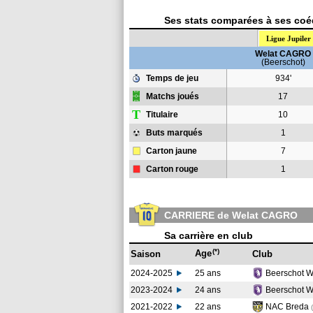
Ses stats comparées à ses coéq
Ligue Jupiler
Welat CAGRO
(Beerschot)
Temps de jeu
934'
Matchs joués
17
T
Titulaire
10
Buts marqués
1
Carton jaune
7
Carton rouge
1
CARRIERE de Welat CAGRO
Sa carrière en club
(*)
Age
Saison
Club
2024-2025
25 ans
Beerschot Wi
2023-2024
24 ans
Beerschot Wi
2021-2022
22 ans
NAC Breda