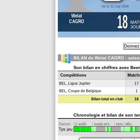
Né le 31 mai 1999
18
Welat
CAGRO
MAT
JOU
Donnez 
BILAN de Welat CAGRO - sais
Son bilan en chiffres avec Beer
Compétitions
Match
BEL, Ligue Jupiler
17
BEL, Coupe de Belgique
1
Bilan total en club
18
Chronologie et bilan de son te
Saison
j
août
sept.
oct.
nov.
déc.
Tps jeu: