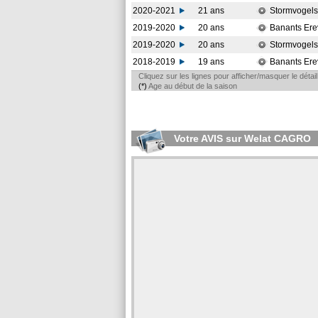
2020-2021
21 ans
Stormvogels
2019-2020
20 ans
Banants Er
2019-2020
20 ans
Stormvogels
2018-2019
19 ans
Banants Er
Cliquez sur les lignes pour afficher/masquer le déta
(*)
Age au début de la saison
Votre AVIS sur Welat CAGRO