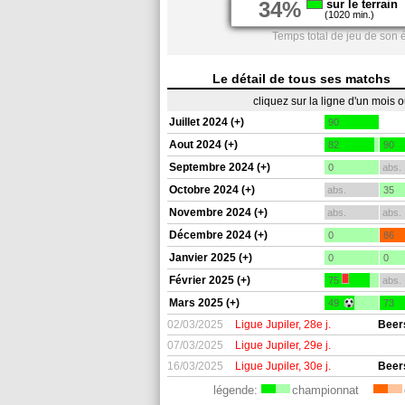
34%
sur le terrain
(1020 min.)
Temps total de jeu de son 
Le détail de tous ses matchs
cliquez sur la ligne d'un mois 
Juillet 2024 (+)
90
Aout 2024 (+)
82
90
Septembre 2024 (+)
0
abs.
Octobre 2024 (+)
abs.
35
Novembre 2024 (+)
abs.
abs.
Décembre 2024 (+)
0
86
Janvier 2025 (+)
0
0
Février 2025 (+)
75
abs.
Mars 2025 (+)
49
73
02/03/2025
Ligue Jupiler, 28e j.
Beers
07/03/2025
Ligue Jupiler, 29e j.
16/03/2025
Ligue Jupiler, 30e j.
Beers
légende:
championnat