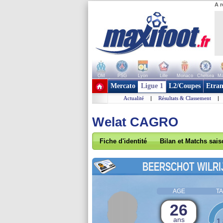
A r
OM
PSG
Lyon
Lille
Monaco
Chelsea
Ma
+ de clubs
Mercato
Ligue 1
L2/Coupes
Etran
Actualité
|
Résultats & Classement
|
Welat CAGRO
Fiche d'identité
Bilan et Matchs sai
BEERSCHOT WILRI
AGE
TA
26
ans
1