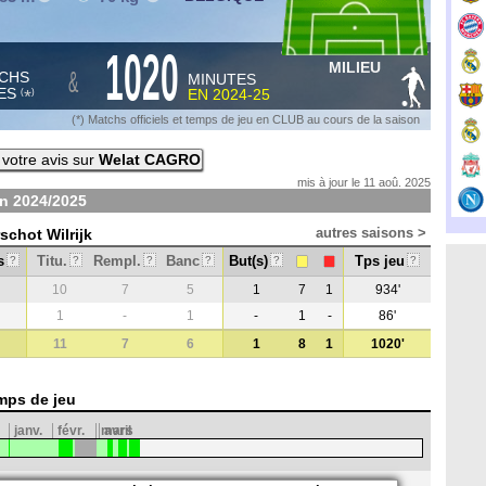
1020
MILIEU
&
CHS
MINUTES
ES
EN
2024-25
*
(
)
(*) Matchs officiels et temps de jeu en CLUB au cours de la saison
votre avis sur
Welat CAGRO
mis à jour le 11 aoû. 2025
on
2024/2025
autres saisons >
schot Wilrijk
s
Titu.
Rempl.
Banc
But(s)
Tps jeu
?
?
?
?
?
?
10
7
5
1
7
1
934'
1
-
1
-
1
-
86'
11
7
6
1
8
1
1020'
mps de jeu
janv.
févr.
mars
avril