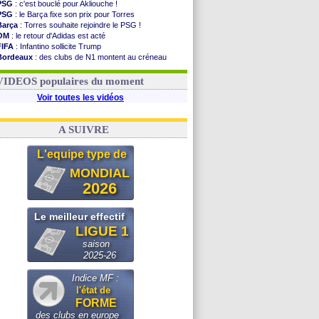
PSG
: c'est bouclé pour Akliouche !
PSG
: le Barça fixe son prix pour Torres
Barça
: Torres souhaite rejoindre le PSG !
OM
: le retour d'Adidas est acté
FIFA
: Infantino sollicite Trump
Bordeaux
: des clubs de N1 montent au créneau
Argentine
: quand Medina recadre... sa mère
Real
: le démenti de Leipzig pour Diomandé
VIDEOS populaires du moment
Voir toutes les vidéos
A SUIVRE
L'equipe type de
MONDIAL
2026
Le meilleur effectif
LIGUE 1
saison
2025-26
Indice MF :
l'état de
FORME
des clubs en europe