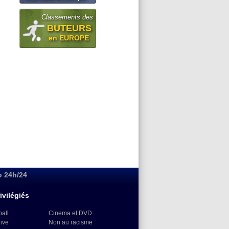
Classements des
BUTEURS
en EUROPE
o 24h/24
ivilégiés
ball
Cinema et DVD
Live
Non au racisme