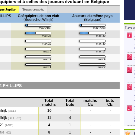
uipiers et à celles des joueurs évoluant en Belgique
gue Jupiler
Toutes compét.
ILLIPS
Coéquipiers de son club
Joueurs du même pays
(Beerschot Wilrijk)
(Belgique)
Les 
max:2160
max:2700
1
max:26
max:30
max:25
max:30
max:5
max:17
2
max:7
max:9
3
max:1
max:2
4
T-PHILLIPS
Total
Total
matchs
buts
matchs
buts
CE
CE
5
lrijk
10
-
-
-
(BEL)
lrijk
11
4
-
-
(BEL, d2)
U21
4
1
-
-
(ANG
)
8
1
-
-
ANG, d2)