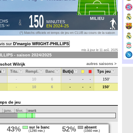
150
MILIEU
&
CHS
MINUTES
ES
EN
2024-25
*
(
)
(*) Matchs officiels et temps de jeu en CLUB au cours de la saison
vis sur
D'margio WRIGHT-PHILLIPS
mis à jour le 11 aoû. 2025
LLIPS - saison
2024/2025
autres saisons >
schot Wilrijk
s
Titu.
Rempl.
Banc
But(s)
Tps jeu
?
?
?
?
?
?
-
10
6
-
-
-
150'
-
10
6
-
-
-
150'
mps de jeu
janv.
févr.
mars
avril
43%
sur le banc
52%
absent
(1290 min.)
(1560 min.)