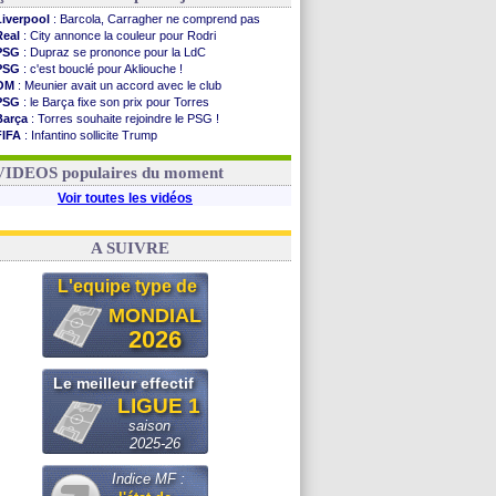
Liverpool
: Barcola, Carragher ne comprend pas
Real
: City annonce la couleur pour Rodri
PSG
: Dupraz se prononce pour la LdC
PSG
: c'est bouclé pour Akliouche !
OM
: Meunier avait un accord avec le club
PSG
: le Barça fixe son prix pour Torres
Barça
: Torres souhaite rejoindre le PSG !
FIFA
: Infantino sollicite Trump
Argentine
: quand Medina recadre... sa mère
Real
: le démenti de Leipzig pour Diomandé
VIDEOS populaires du moment
Voir toutes les vidéos
A SUIVRE
L'equipe type de
MONDIAL
2026
Le meilleur effectif
LIGUE 1
saison
2025-26
Indice MF :