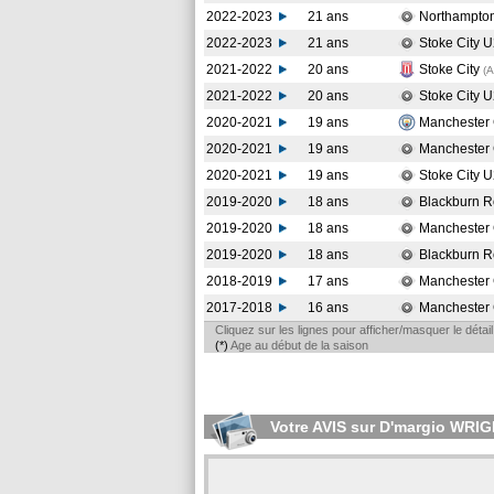
2022-2023
21 ans
Northampto
2022-2023
21 ans
Stoke City 
2021-2022
20 ans
Stoke City
(
2021-2022
20 ans
Stoke City 
2020-2021
19 ans
Manchester 
2020-2021
19 ans
Manchester 
2020-2021
19 ans
Stoke City 
2019-2020
18 ans
Blackburn R
2019-2020
18 ans
Manchester 
2019-2020
18 ans
Blackburn R
2018-2019
17 ans
Manchester 
2017-2018
16 ans
Manchester 
Cliquez sur les lignes pour afficher/masquer le déta
(*)
Age au début de la saison
Votre AVIS sur D'margio WRI