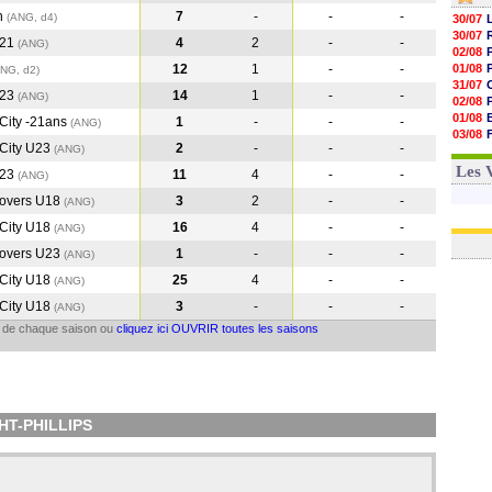
n
7
-
-
-
(ANG, d4)
30/07
30/07
U21
4
2
-
-
(ANG
)
02/08
12
1
-
-
01/08
ANG, d2)
31/07
U23
14
1
-
-
(ANG
)
02/08
01/08
City -21ans
1
-
-
-
(ANG
)
03/08
City U23
2
-
-
-
(ANG
)
03/08
03/08
Les 
U23
11
4
-
-
(ANG
)
overs U18
3
2
-
-
(ANG
)
City U18
16
4
-
-
(ANG
)
overs U23
1
-
-
-
(ANG
)
City U18
25
4
-
-
(ANG
)
City U18
3
-
-
-
(ANG
)
il de chaque saison ou
cliquez ici OUVRIR toutes les saisons
GHT-PHILLIPS