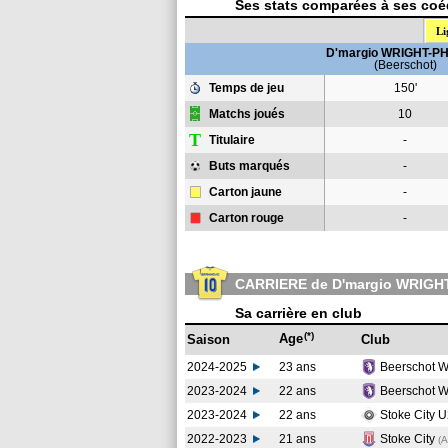
Ses stats comparées à ses coéq
Li
D'margio WRIGHT-PH
(Beerschot)
Temps de jeu
150'
Matchs joués
10
T
Titulaire
-
Buts marqués
-
Carton jaune
-
Carton rouge
-
CARRIERE de D'margio WRIGH
Sa carrière en club
(*)
Age
Saison
Club
2024-2025
23 ans
Beerschot Wi
2023-2024
22 ans
Beerschot Wi
2023-2024
22 ans
Stoke City 
2022-2023
21 ans
Stoke City
(