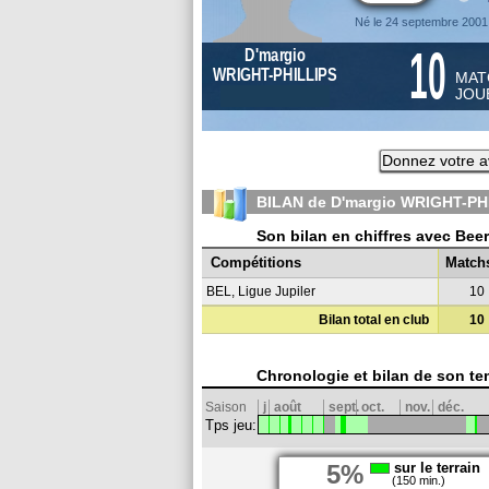
Né le 24 septembre 2001
10
D'margio
WRIGHT-PHILLIPS
MAT
JOU
Donnez votre a
BILAN de D'margio WRIGHT-PHI
Son bilan en chiffres avec Beer
Compétitions
Match
BEL, Ligue Jupiler
10
Bilan total en club
10
Chronologie et bilan de son te
Saison
j
août
sept.
oct.
nov.
déc.
Tps jeu:
5%
sur le terrain
(150 min.)