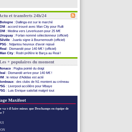
Actu et transferts 24h/24
Bologne
: Dallinga est sur le marché
OM
: accord trouvé avec Man City pour Rulli
OM
: Medina vers Leverkusen pour 25 M€
Uruguay
: Forlan nommé sélectionneur (officiel)
Séville
: Juanlu signe à Bournemouth (officiel)
PSG
: Ndjantou heureux d'avoir rejoué
Real
: Diomandé pour 140 M€ ! (officiel)
Man City
: Rodri préfère le Barça au Real !
Rennes
: Aït Boudlal veut rejoindre Fulham
Les + populaires du moment
Aston Villa
: Liverpool cible aussi Konsa
OM
: une approche pour Diatta
Monaco
: Pogba pointé du doigt
Le Havre
: Diaw va signer à Lille
Real
: Diomandé arrive pour 140 M€ !
Trabzonspor
: Salah a signé ! (officiel)
OM
: le retour d'Adidas est acté
Bordeaux
: les mots de Mavuba
Bordeaux
: des clubs de N1 montent au créneau
FIFA
: Al-Khelaïfi président ? Tebas dit non
PSG
: Liverpool accélère pour Mbaye
Fenerbahçe
: Greenwood savoure son premier ...
PSG
: Luis Enrique satisfait malgré tout
Bordeaux
: Mavuba n'est plus l'entraîneur (off.)
Real
: une nouvelle offre pour Vinicius
Galatasaray
: Milan rejette 35 M€ pour Leão
Lyon
: Fonseca prend cher sur les réseaux
age Maxifoot
Southampton
: D. Traoré prêté au Mans (officiel)
Real
: Vinicius tout proche de prolonger !
e va t-il faire mieux que Deschamps en équipe de
VIDEO
: un accueil impressionnant pour Salah !
e ?
Real
: Diomandé attendu ce jeudi à Madrid !
Real
: Rodri, la piste Barça se confirme
UI
PSG
: Akliouche arrive ce jeudi à Paris !
NON
Voir les brèves précédentes