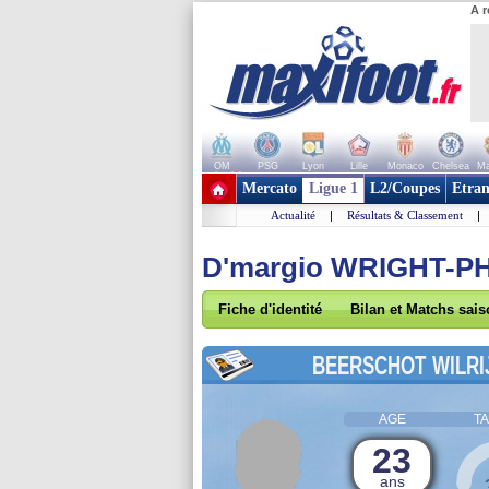
A r
OM
PSG
Lyon
Lille
Monaco
Chelsea
Ma
+ de clubs
Mercato
Ligue 1
L2/Coupes
Etran
Actualité
|
Résultats & Classement
|
D'margio WRIGHT-PH
Fiche d'identité
Bilan et Matchs sai
BEERSCHOT WILRI
AGE
TA
23
ans