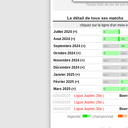
Temps total de jeu de son 
Le détail de tous ses matchs
cliquez sur la ligne d'un mois 
Juillet 2024 (+)
6
Aout 2024 (+)
8
26
Septembre 2024 (+)
abs.
44
Octobre 2024 (+)
0
abs.
Novembre 2024 (+)
abs.
abs.
Décembre 2024 (+)
abs.
abs.
Janvier 2025 (+)
abs.
abs.
Février 2025 (+)
abs.
0
Mars 2025 (+)
0
17
02/03/2025
Ligue Jupiler, 28e j.
Beers
07/03/2025
Ligue Jupiler, 29e j.
16/03/2025
Ligue Jupiler, 30e j.
Beers
légende:
championnat