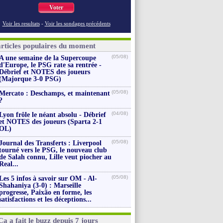
Voter
Voir les resultats
-
Voir les sondages précédents
articles populaires du moment
(05/08)
A une semaine de la Supercoupe
d'Europe, le PSG rate sa rentrée -
Débrief et NOTES des joueurs
(Majorque 3-0 PSG)
(05/08)
Mercato : Deschamps, et maintenant
?
(04/08)
Lyon frôle le néant absolu - Débrief
et NOTES des joueurs (Sparta 2-1
OL)
(05/08)
Journal des Transferts : Liverpool
tourné vers le PSG, le nouveau club
de Salah connu, Lille veut piocher au
Real...
(05/08)
Les 5 infos à savoir sur OM - Al-
Shahaniya (3-0) : Marseille
progresse, Paixão en forme, les
satisfactions et les déceptions...
Ça a fait le buzz depuis 7 jours