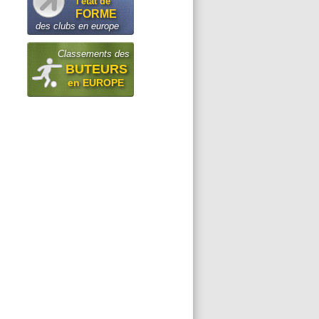
l'état de
FORME
des clubs en europe
Classements des
BUTEURS
en EUROPE