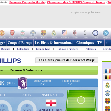
etenir :
Palmarès Coupe du Monde
-
Classement des BUTEURS Coupe du Monde
-
TA
emplacement publicitaire
n Utd
Arsenal
Liverpool
ManCity
Barca
Real
Atletico
Milan
Juve
Inter
Naples
ger
Coupe d'Europe
Les Bleus & International
Chroniques
TV
+
Buteurs
|
Calendrier
|
Equipe type
|
Tableau Transferts
|
Palmarès
|
Les Cl
ILLIPS
Les autres joueurs de Beerschot Wilrijk
son
Carrière & Sélections
Début Contrat :
Fin de contrat :
JK
(BEL)
n.c.
n.c.
ILLE
POIDS
NATIONALITE
? m
? kg
ANGLETERRE