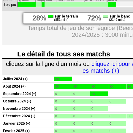
Tps jeu:
28%
sur le terrain
72%
sur le banc
(851 min.)
(2149 min.)
Temps total de jeu de son équipe (Beersc
2024/2025 : 3000 minu
Le détail de tous ses matchs
cliquez sur la ligne d'un mois ou
cliquez ici pour 
les matchs (+)
Juillet 2024 (+)
90
Aout 2024 (+)
90
90
90
90
90
Septembre 2024 (+)
0
0
90
Octobre 2024 (+)
0
0
0
0
Novembre 2024 (+)
0
0
0
Décembre 2024 (+)
0
0
0
0
0
Janvier 2025 (+)
0
0
0
0
Février 2025 (+)
0
0
0
0