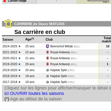
Carton rouge
-
max:1
CARRIERE de Davor MATIJAS
Sa carrière en club
Total
(*)
Age
Saison
Club
match
2024-2025
25 ans
Beerschot Wilrijk
10
(BEL)
2021-2022
22 ans
Royal Antwerp
-
(BEL
)
2020-2021
21 ans
Royal Antwerp
-
(BEL
)
2019-2020
20 ans
Royal Antwerp
1
(BEL
)
2019-2020
20 ans
Hajduk Split
-
(CRO
)
2018-2019
19 ans
Hajduk Split
-
(CRO
)
2017-2018
18 ans
Hajduk Split
-
(CRO
)
Cliquez sur les lignes pour afficher/masquer le détai
ici OUVRIR toutes les saisons
(*)
Age au début de la saison