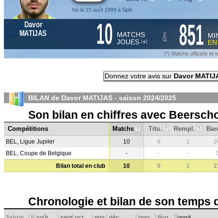
Né le 23 août 1999 à Split
10
851
Davor
&
MATIJAS
MATCHS
MI
JOUES
E
*
(
)
(*) Matchs officiels e
Donnez votre avis sur
Davor MATIJ
BILAN de Davor MATIJAS - saison
2024/2025
Son bilan en chiffres avec Beerscho
Compétitions
Matchs
Titu.
Rempl.
Ban
?
?
?
BEL, Ligue Jupiler
10
9
1
2
BEL, Coupe de Belgique
-
-
-
Bilan total en club
10
9
1
2
Chronologie et bilan de son temps 
Saison
j
août
sept.
oct.
nov.
déc.
janv.
févr.
mars
avril