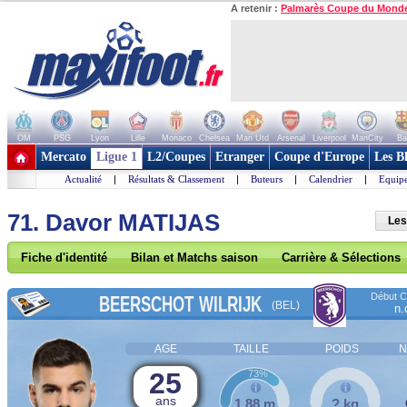
A retenir :
Palmarès Coupe du Mond
OM
PSG
Lyon
Lille
Monaco
Chelsea
Man Utd
Arsenal
Liverpool
ManCity
Ba
+ de clubs
Mercato
Ligue 1
L2/Coupes
Etranger
Coupe d'Europe
Les B
Actualité
|
Résultats & Classement
|
Buteurs
|
Calendrier
|
Equipe
71. Davor MATIJAS
Les
Fiche d'identité
Bilan et Matchs saison
Carrière & Sélections
Début Co
BEERSCHOT WILRIJK
(BEL)
n.
AGE
TAILLE
POIDS
N
25
73%
ans
1,88 m
? kg