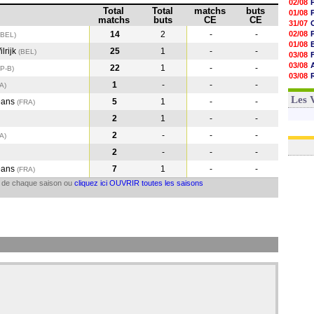
02/08
Total
Total
matchs
buts
01/08
matchs
buts
CE
CE
31/07
14
2
-
-
02/08
(BEL)
01/08
lrijk
25
1
-
-
(BEL
)
03/08
03/08
22
1
-
-
(P-B
)
03/08
1
-
-
-
RA
)
03/08
31/07
Les 
9ans
5
1
-
-
(FRA
)
2
1
-
-
2
-
-
-
RA
)
2
-
-
-
9ans
7
1
-
-
(FRA
)
il de chaque saison ou
cliquez ici OUVRIR toutes les saisons