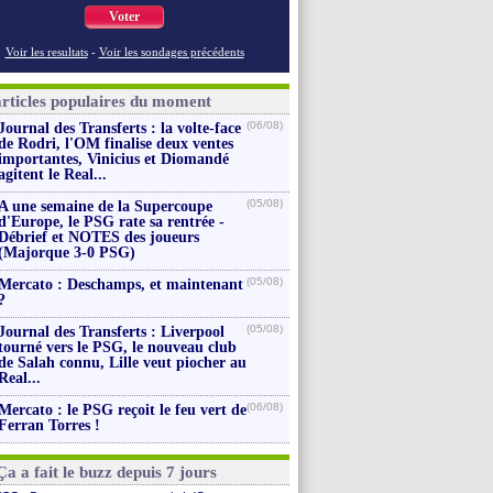
Voter
Voir les resultats
-
Voir les sondages précédents
articles populaires du moment
(06/08)
Journal des Transferts : la volte-face
de Rodri, l'OM finalise deux ventes
importantes, Vinicius et Diomandé
agitent le Real...
(05/08)
A une semaine de la Supercoupe
d'Europe, le PSG rate sa rentrée -
Débrief et NOTES des joueurs
(Majorque 3-0 PSG)
(05/08)
Mercato : Deschamps, et maintenant
?
(05/08)
Journal des Transferts : Liverpool
tourné vers le PSG, le nouveau club
de Salah connu, Lille veut piocher au
Real...
(06/08)
Mercato : le PSG reçoit le feu vert de
Ferran Torres !
Ça a fait le buzz depuis 7 jours