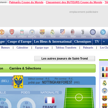
etenir :
Palmarès Coupe du Monde
-
Classement des BUTEURS Coupe du Monde
-
TA
emplacement publicitaire
n Utd
Arsenal
Liverpool
ManCity
Barca
Real
Atletico
Milan
Juve
Inter
Naples
ger
Coupe d'Europe
Les Bleus & International
Chroniques
TV
+
Buteurs
|
Calendrier
|
Equipe type
|
Tableau Transferts
|
Palmarès
|
Les Cl
Les autres joueurs de Saint-Trond
son
Carrière & Sélections
n.c.
n.c.
Début contrat :
Fin contrat :
(BEL)
NOTTINGHAM FOREST
(ANG)
prêté par :
ILLE
POIDS
NATIONALITE
60%
,86 m
? kg
FRANCE