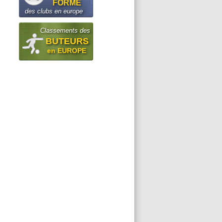
FORME
des clubs en europe
Classements des
BUTEURS
en EUROPE