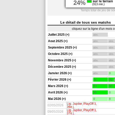
24%
sur le terrain
(913 min.)
Temps total de jeu de s
Le détail de tous ses matchs
cliquez sur la ligne d'un mois 
Juillet 2025 (+)
abs.
Aout 2025 (+)
abs.
abs.
Septembre 2025 (+)
abs.
abs.
Octobre 2025 (+)
abs.
abs.
Novembre 2025 (+)
abs.
abs.
Décembre 2025 (+)
abs.
abs.
Janvier 2026 (+)
abs.
0
Février 2026 (+)
84
90
Mars 2026 (+)
90
90
Avril 2026 (+)
90
0
Mai 2026 (+)
0
8
Lig. Jupiler, PlayOff 1,
02/05/2026
36e j.
Lig. Jupiler, PlayOff 1,
09/05/2026
37e j.