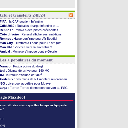
Actu et transferts 24h/24
FIFA
: la CAF soutient Infantino
CdM 2030
: Rubiales charge Infantino et ...
Rennes
: Embolo a des pistes alléchantes
Côte d'Ivoire
: Renard affiche ses ambitions
Rennes
: Haise confirme pour Aït Boudlal
Man City
: Trafford à Leeds pour 47 M€ (off...
Man Utd
: Zirkzee vers la Juventus ?
Amical
: Monaco s'impose contre Getafe
Nantes
: Der Zakarian et sa relation avec Kita
Les + populaires du moment
OM
: le club prêt à libérer Kondogbia ?
Monaco
: le message touchant d'Akliouche
Monaco
: Pogba pointé du doigt
FIFA
: Tebas en remet une couche
Real
: Diomandé arrive pour 140 M€ !
FIFA
: l'UEFA maintient la pression
OM
: le retour d'Adidas est acté
PSG
: Tebas encense Luis Enrique
Bordeaux
: des clubs de N1 montent au créneau
Real
: Vinicius jusqu'en 2032 (officiel)
PSG
: Liverpool accélère pour Mbaye
Lyon
: Mangala va rejoindre Getafe
Barça
: Ferran Torres donne son feu vert au PSG
OM
: une offre refusée pour Aguerd
PSG
: Luis Enrique satisfait malgré tout
Real
: c'est confirmé pour Vinicius
Man City
: Rodri préfère le Barça au Real !
age Maxifoot
Troyes
: Junior Diaz jusqu'en 2030 (officiel)
PSG
: Akliouche a signé (officiel)
e va t-il faire mieux que Deschamps en équipe de
OM
: une offre pour Bulka
e ?
PSG
: contrat signé pour Akliouche
Ouganda
: Owori battu à mort à Kampala
UI
Arsenal
: Arteta veut créer une dynastie
NON
Voir les brèves précédentes