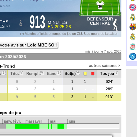
za Gare
36
913
DEFENSEUR
&
CHS
MINUTES
CENTRAL
ES
EN
2025-26
*
(
)
(*) Matchs officiels et temps de jeu en CLUB au cours de la saison
votre avis sur
Loic MBE SOH
mis à jour le 7 aoû. 2026
son
2025/2026
autres saisons >
nt-Trond
s
Titu.
Rempl.
Banc
But(s)
Tps jeu
?
?
?
?
?
?
6
2
1
1
1
-
624'
3
3
4
1
-
-
289'
9
5
5
2
1
-
913'
mps de jeu
janv.
févr.
mars
avril
mai
juin