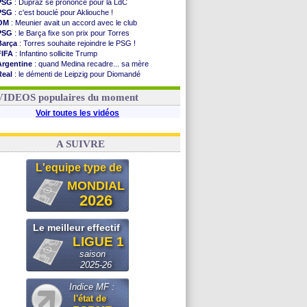
PSG
: Dupraz se prononce pour la LdC
PSG
: c'est bouclé pour Akliouche !
OM
: Meunier avait un accord avec le club
PSG
: le Barça fixe son prix pour Torres
Barça
: Torres souhaite rejoindre le PSG !
FIFA
: Infantino sollicite Trump
Argentine
: quand Medina recadre... sa mère
Real
: le démenti de Leipzig pour Diomandé
OM
: Paixão attire un 2e club anglais
FIFA
: le conseiller d'Infantino démissionne !
VIDEOS populaires du moment
Voir toutes les vidéos
A SUIVRE
L'equipe type de
MONDIAL
2026
Le meilleur effectif
LIGUE 1
saison
2025-26
Indice MF :
l'état de