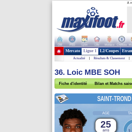
A r
OM
PSG
Lyon
Lille
Monaco
Chelsea
Ma
+ de clubs
Mercato
Ligue 1
L2/Coupes
Etran
Actualité
|
Résultats & Classement
|
36. Loic MBE SOH
Fiche d'identité
Bilan et Matchs sai
SAINT-TROND
AGE
TA
25
ans
1