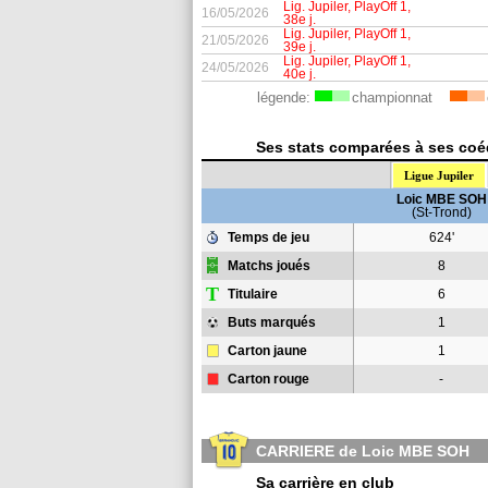
Lig. Jupiler, PlayOff 1,
16/05/2026
38e j.
Lig. Jupiler, PlayOff 1,
21/05/2026
39e j.
Lig. Jupiler, PlayOff 1,
24/05/2026
40e j.
légende:
championnat
Ses stats comparées à ses coéq
Ligue Jupiler
Loic MBE SOH
(St-Trond)
Temps de jeu
624'
Matchs joués
8
T
Titulaire
6
Buts marqués
1
Carton jaune
1
Carton rouge
-
CARRIERE de Loic MBE SOH
Sa carrière en club