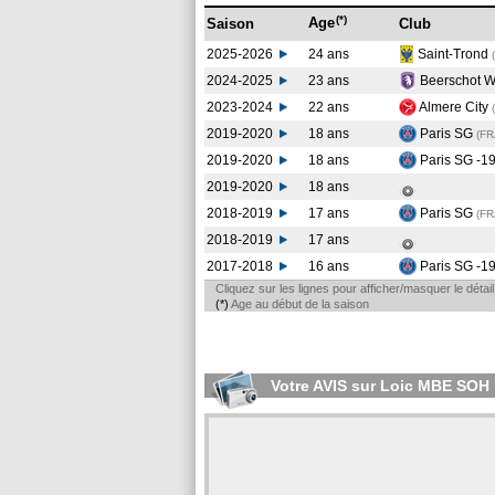
(*)
Age
Saison
Club
2025-2026
24 ans
Saint-Trond
2024-2025
23 ans
Beerschot Wi
2023-2024
22 ans
Almere City
2019-2020
18 ans
Paris SG
(F
2019-2020
18 ans
Paris SG -1
2019-2020
18 ans
2018-2019
17 ans
Paris SG
(F
2018-2019
17 ans
2017-2018
16 ans
Paris SG -1
Cliquez sur les lignes pour afficher/masquer le déta
(*)
Age au début de la saison
Votre AVIS sur Loic MBE SOH