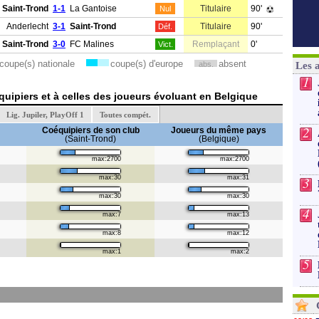
Saint-Trond
1-1
La Gantoise
Titulaire
90'
Nul
Anderlecht
3-1
Saint-Trond
Titulaire
90'
Déf.
Saint-Trond
3-0
FC Malines
Remplaçant
0'
Vict.
coupe(s) nationale
coupe(s) d'europe
absent
abs.
Les 
1
uipiers et à celles des joueurs évoluant en Belgique
Lig. Jupiler, PlayOff 1
Toutes compét.
2
Coéquipiers de son club
Joueurs du même pays
(Saint-Trond)
(Belgique)
max:2700
max:2700
max:30
max:31
3
max:30
max:30
4
max:7
max:13
max:8
max:12
max:1
max:2
5