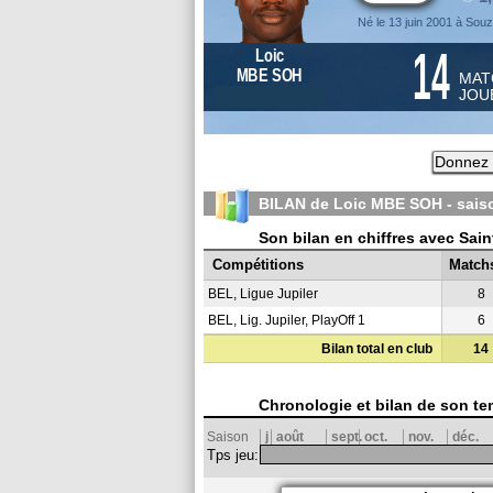
Né le 13 juin 2001 à Sou
14
Loic
MBE SOH
MAT
JOU
Donnez 
BILAN de Loic MBE SOH - sai
Son bilan en chiffres avec Sai
Compétitions
Match
BEL, Ligue Jupiler
8
BEL, Lig. Jupiler, PlayOff 1
6
Bilan total en club
14
Chronologie et bilan de son te
Saison
j
août
sept.
oct.
nov.
déc.
Tps jeu: