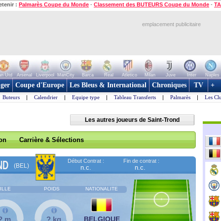
etenir :
Palmarès Coupe du Monde
-
Classement des BUTEURS Coupe du Monde
-
TA
emplacement publicitaire
n Utd
Arsenal
Liverpool
ManCity
Barca
Real
Atletico
Milan
Juve
Inter
Naples
ger
Coupe d'Europe
Les Bleus & International
Chroniques
TV
+
Buteurs
|
Calendrier
|
Equipe type
|
Tableau Transferts
|
Palmarès
|
Les Cl
Les autres joueurs de Saint-Trond
son
Carrière & Sélections
Début Contrat :
Fin de contrat :
ND
(BEL)
n.c.
n.c.
ILLE
POIDS
NATIONALITE
? m
? kg
BELGIQUE