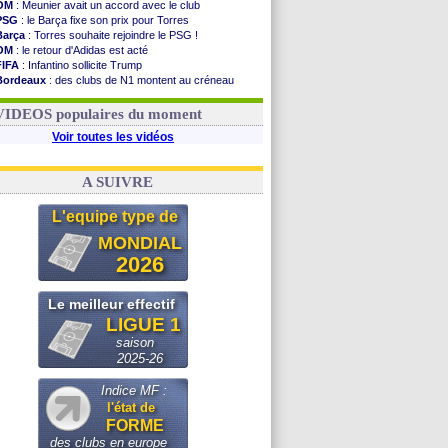
OM
: Meunier avait un accord avec le club
PSG
: le Barça fixe son prix pour Torres
Barça
: Torres souhaite rejoindre le PSG !
OM
: le retour d'Adidas est acté
FIFA
: Infantino sollicite Trump
Bordeaux
: des clubs de N1 montent au créneau
Argentine
: quand Medina recadre... sa mère
Real
: le démenti de Leipzig pour Diomandé
VIDEOS populaires du moment
Voir toutes les vidéos
A SUIVRE
L'equipe type de
MONDIAL
2026
Le meilleur effectif
LIGUE 1
saison
2025-26
Indice MF :
l'état de
FORME
des clubs en europe