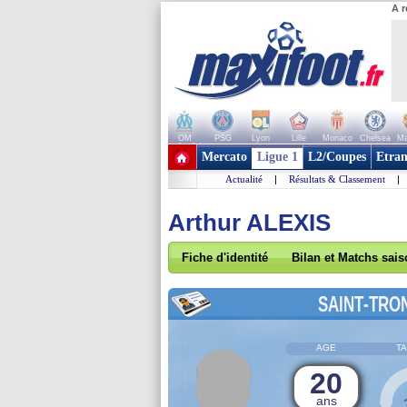
A r
OM
PSG
Lyon
Lille
Monaco
Chelsea
Ma
+ de clubs
Mercato
Ligue 1
L2/Coupes
Etran
Actualité
|
Résultats & Classement
|
Arthur ALEXIS
Fiche d'identité
Bilan et Matchs sai
SAINT-TRO
AGE
TA
20
ans