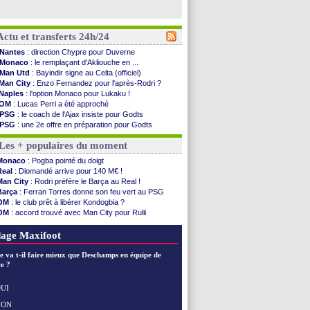
Actu et transferts 24h/24
Nantes
: direction Chypre pour Duverne
Monaco
: le remplaçant d'Akliouche en ...
Man Utd
: Bayindir signe au Celta (officiel)
Man City
: Enzo Fernandez pour l'après-Rodri ?
Naples
: l'option Monaco pour Lukaku !
OM
: Lucas Perri a été approché
PSG
: le coach de l'Ajax insiste pour Godts
PSG
: une 2e offre en préparation pour Godts
Francfort
: Dina Ebimbe signe à Schalke (off.)
Les + populaires du moment
Strasbourg
: Saïdou Sow prêté à Nantes (off.)
Monaco
: Filipe Luis aimerait garder Balogun
Monaco
: Pogba pointé du doigt
Dortmund
: Newcastle est prévenu pour Nmecha
Real
: Diomandé arrive pour 140 M€ !
Barça
: première offre à 45 M€ pour Rodri ?
Man City
: Rodri préfère le Barça au Real !
Argentine
: le soutien très appuyé à Infantino
Barça
: Ferran Torres donne son feu vert au PSG
Tottenham
: Van de Ven va prolonger
OM
: le club prêt à libérer Kondogbia ?
Barça
: l'agent de Rodri confirme !
OM
: accord trouvé avec Man City pour Rulli
FIFA
: la CAF soutient Infantino
PSG
: l'étonnante rumeur Gusto
CdM 2030
: Rubiales charge Infantino et ...
PSG
: Luis Enrique satisfait malgré tout
age Maxifoot
Rennes
: Embolo a des pistes alléchantes
Côte d'Ivoire
: Renard affiche ses ambitions
e va t-il faire mieux que Deschamps en équipe de
Rennes
: Haise confirme pour Aït Boudlal
e ?
Man City
: Trafford à Leeds pour 47 M€ (off...
Man Utd
: Zirkzee vers la Juventus ?
UI
Amical
: Monaco s'impose contre Getafe
NON
Voir les brèves précédentes