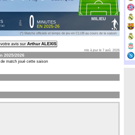
0
MILIEU
&
HS
MINUTES
S
EN
2025-26
*
(
)
(*) Matchs officiels et temps de jeu en CLUB au cours de la saison
votre avis sur
Arthur ALEXIS
mis à jour le 7 aoû. 2026
on
2025/2026
de match joué cette saison