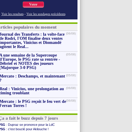
Voter
Voir les resultats
-
Voir les sondages précédents
articles populaires du moment
(06/08)
Journal des Transferts : la volte-face
de Rodri, l'OM finalise deux ventes
importantes, Vinicius et Diomandé
agitent le Real...
(05/08)
A une semaine de la Supercoupe
d'Europe, le PSG rate sa rentrée -
Débrief et NOTES des joueurs
(Majorque 3-0 PSG)
(05/08)
Mercato : Deschamps, et maintenant
?
(06/08)
Real : Vinicius, une prolongation au
timing troublant
(06/08)
Mercato : le PSG reçoit le feu vert de
Ferran Torres !
Ça a fait le buzz depuis 7 jours
PSG
: Dupraz se prononce pour la LdC
PSG
: c'est bouclé pour Akliouche !