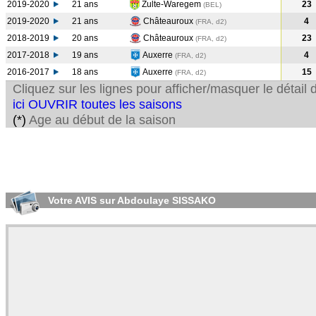
2019-2020
21 ans
Zulte-Waregem
23
(BEL
)
2019-2020
21 ans
Châteauroux
4
(FRA, d2)
2018-2019
20 ans
Châteauroux
23
(FRA, d2)
2017-2018
19 ans
Auxerre
4
(FRA, d2)
2016-2017
18 ans
Auxerre
15
(FRA, d2)
Cliquez sur les lignes pour afficher/masquer le détai
ici OUVRIR toutes les saisons
(*)
Age au début de la saison
Votre AVIS sur Abdoulaye SISSAKO