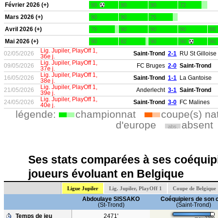
Février 2026 (+)
90
90
90
72
Mars 2026 (+)
90
90
75
Avril 2026 (+)
79
90
90
90
88
Mai 2026 (+)
90
82
90
90
90
Lig. Jupiler, PlayOff 1,
02/05/2026
Saint-Trond
2-1
RU St Gilloise
36e j.
Lig. Jupiler, PlayOff 1,
09/05/2026
FC Bruges
2-0
Saint-Trond
37e j.
Lig. Jupiler, PlayOff 1,
16/05/2026
Saint-Trond
1-1
La Gantoise
38e j.
Lig. Jupiler, PlayOff 1,
21/05/2026
Anderlecht
3-1
Saint-Trond
39e j.
Lig. Jupiler, PlayOff 1,
24/05/2026
Saint-Trond
3-0
FC Malines
40e j.
légende:
championnat
coupe(s) na
d'europe
absent
abs.
Ses stats comparées à ses coéquipi
joueurs évoluant en Belgique
Ligue Jupiler
Lig. Jupiler, PlayOff 1
Coupe de Belgique
Abdoulaye SISSAKO
Coéquipiers de son 
(St-Trond)
(Saint-Trond)
Temps de jeu
2471'