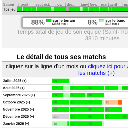
Saison
j
août
sept.
oct.
nov.
déc.
janv.
févr.
mars
avril
ma
Tps jeu:
88%
sur le terrain
8%
sur le banc
(3368 min.)
(322 min.)
Temps total de jeu de son équipe (Saint-Tr
3810 minutes
Le détail de tous ses matchs
cliquez sur la ligne d'un mois ou
cliquez ici pour 
les matchs (+)
Juillet 2025 (+)
90
Aout 2025 (+)
57
90
90
69
90
Septembre 2025 (+)
59
83
90
Octobre 2025 (+)
90
90
77
18
Novembre 2025 (+)
90
90
90
90
Décembre 2025 (+)
abs.
90
90
90
90
Janvier 2026 (+)
10
90
79