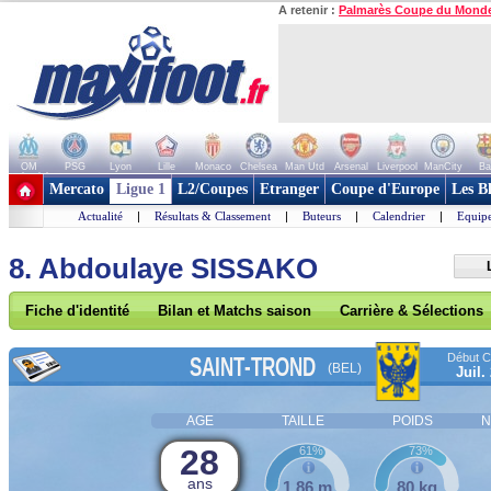
A retenir :
Palmarès Coupe du Mond
OM
PSG
Lyon
Lille
Monaco
Chelsea
Man Utd
Arsenal
Liverpool
ManCity
Ba
+ de clubs
Mercato
Ligue 1
L2/Coupes
Etranger
Coupe d'Europe
Les B
Actualité
|
Résultats & Classement
|
Buteurs
|
Calendrier
|
Equipe
8. Abdoulaye SISSAKO
Fiche d'identité
Bilan et Matchs saison
Carrière & Sélections
Début Co
SAINT-TROND
(BEL)
Juil.
AGE
TAILLE
POIDS
N
28
61%
73%
ans
1,86 m
80 kg