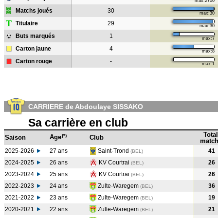
max:2700
Matchs joués
30
max:30
T
Titulaire
29
max:30
Buts marqués
1
max:7
Carton jaune
4
max:8
Carton rouge
-
max:1
CARRIERE de Abdoulaye SISSAKO
Sa carrière en club
Total
(*)
Age
Saison
Club
match
2025-2026
27 ans
Saint-Trond
41
(BEL)
2024-2025
26 ans
KV Courtrai
26
(BEL
)
2023-2024
25 ans
KV Courtrai
26
(BEL
)
2022-2023
24 ans
Zulte-Waregem
36
(BEL
)
2021-2022
23 ans
Zulte-Waregem
19
(BEL
)
2020-2021
22 ans
Zulte-Waregem
21
(BEL
)