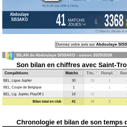
Né le 26 mai 1998 à Clichy
41
3368
Abdoulaye
&
SISSAKO
MATCHS
JOUES
*
(
)
(*) Matchs officiels e
Donnez votre avis sur
Abdoulaye SIS
BILAN de Abdoulaye SISSAKO - saison
2025/2026
Son bilan en chiffres avec Saint-Tr
Compétitions
Matchs
Titu.
Rempl.
Ban
?
?
?
BEL, Ligue Jupiler
30
29
1
-
BEL, Coupe de Belgique
1
-
1
-
BEL, Lig. Jupiler, PlayOff 1
10
10
-
-
Bilan total en club
41
39
2
-
Chronologie et bilan de son temps 