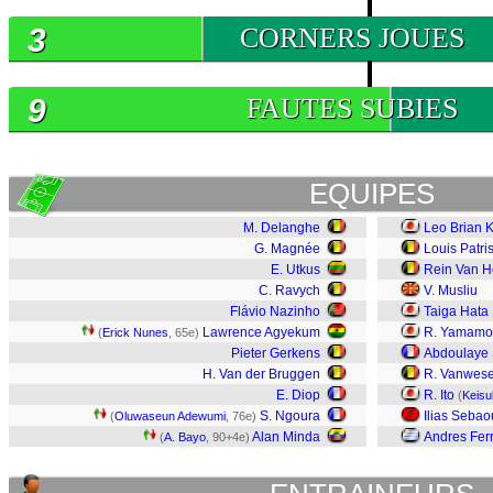
3
CORNERS JOUES
9
FAUTES SUBIES
EQUIPES
M. Delanghe
Leo Brian 
G. Magnée
Louis Patri
E. Utkus
Rein Van H
C. Ravych
V. Musliu
Flávio Nazinho
Taiga Hata
Lawrence Agyekum
R. Yamamo
(
Erick Nunes
, 65e)
Pieter Gerkens
Abdoulaye 
H. Van der Bruggen
R. Vanwes
E. Diop
R. Ito
(
Keisu
S. Ngoura
Ilias Sebao
(
Oluwaseun Adewumi
, 76e)
Alan Minda
Andres Ferr
(
A. Bayo
, 90+4e)