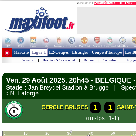
A retenir :
Palmarès Coupe du Mond
OM
PSG
Lyon
Lille
Monaco
Chelsea
Man Utd
Arsenal
Liverpool
ManCity
Ba
+ de clubs
Mercato
Ligue 1
L2/Coupes
Etranger
Coupe d'Europe
Les B
Actualité
|
Résultats & Classement
|
Buteurs
|
Calendrier
|
Equipe
Ven. 29 Août 2025, 20h45 - BELGIQUE -
Stade :
Jan Breydel Stadion à Brugge |
Spect
:
N. Laforge
1
1
CERCLE BRUGES
SAINT
(mi-tps: 1-1)
1
10
20
30
40
50
6