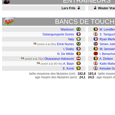
ENTRAINEURS
Lars Friis
Wouter Vra
BANCS DE TOUCH
Warleson
M. Lendfer
Dalangunypole Gomis
S. Taniguc
Valy
Ryan Merl
Erick Nunes
Simen Juk
(entré à la 65e)
I. Diaby
W. Jansse
N. De Wilde
I. Benacho
Oluwaseun Adewumi
A. Diriken
(entré à la 76e)
A. Bayo
Kaito Mat
(entré à la 90+4e)
E. Koné
Keisuke G
taille moyenne des titulaires (cm) :
182,8
183,4
: taille moye
age moyen des titulaires (ans) :
24,1
24,5
: age moyen de