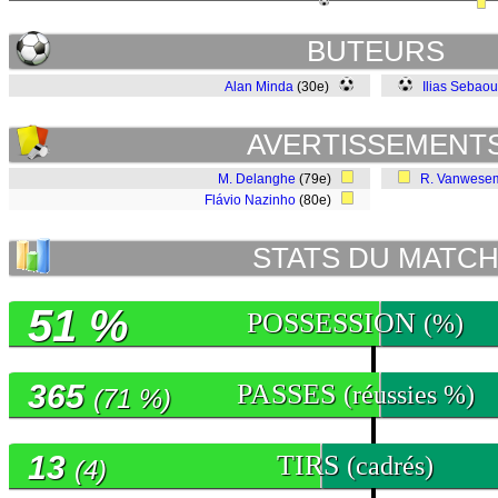
BUTEURS
Alan Minda
(30e)
Ilias Sebaou
AVERTISSEMENT
M. Delanghe
(79e)
R. Vanwese
Flávio Nazinho
(80e)
STATS DU MATC
51 %
POSSESSION
(%)
365
PASSES
(réussies %)
(71 %)
13
TIRS
(cadrés)
(4)