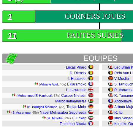
1
CORNERS JOUES
11
FAUTES SUBIES
EQUIPES
Lucas Pirard
Leo Brian 
D. Dierckx
Rein Van H
I. Hautekiet
V. Musliu
I. Karamoko
S. Taniguch
(
Adnane Abid
, 46e)
H. Lawrence
R. Vanwes
Casper Nielsen
R. Yamamo
(
Mohammed El Hankouri
, 87e)
Marco Ilaimaharitra
Abdoulaye 
Tobias Mohr
Arbnor Muj
(
B. Bolingoli-Mbombo
, 65e)
Nayel Mehssatou Sepulveda
R. Ito
(
S. Assengue
, 65e)
D. Eckert
Ilias Sebao
(
R. Muteba
, 79e)
Timothee Nkada
Keisuke Go