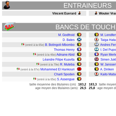
ENTRAINEURS
Vincent Euvrard
Wouter Vra
BANCS DE TOUCH
M. Godfroid
M. Lendfer
D. Bates
Taiga Hata
B. Bolingoli-Mbombo
Andres Fer
(entré à la 65e)
Thomas Henry
I. Del Pupo
Adnane Abid
Ryan Merl
(entré à la 46e)
Léandre Filipe Kuavita
Simen Juk
R. Muteba
W. Jansse
(entré à la 79e)
Mohammed El Hankouri
A. Diriken
(entré à la 87e)
Charli Spoden
Kaito Mat
S. Assengue
(entré à la 65e)
taille moyenne des titulaires (cm) :
183,2
183,3
: taille moye
age moyen des titulaires (ans) :
26,5
25,8
: age moyen de