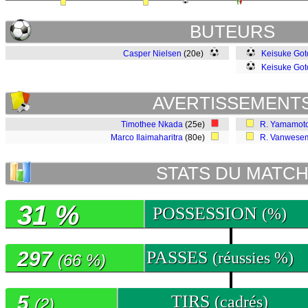
BUTEURS
Casper Nielsen
(20e)
Keisuke Got
Keisuke Got
AVERTISSEMENT
Timothee Nkada
(25e)
R. Yamamot
Marco Ilaimaharitra
(80e)
R. Vanwese
STATS DU MATC
31 %
POSSESSION
(%)
297
PASSES
(réussies %)
(66 %)
5
TIRS
(cadrés)
(2)