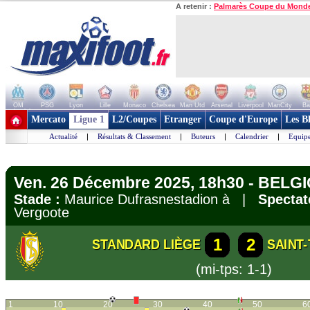
A retenir :
Palmarès Coupe du Mond
OM
PSG
Lyon
Lille
Monaco
Chelsea
Man Utd
Arsenal
Liverpool
ManCity
Ba
+ de clubs
Mercato
Ligue 1
L2/Coupes
Etranger
Coupe d'Europe
Les B
Actualité
|
Résultats & Classement
|
Buteurs
|
Calendrier
|
Equipe
Ven. 26 Décembre 2025, 18h30 - BELGIQ
Stade :
Maurice Dufrasnestadion à |
Spectat
Vergoote
1
2
STANDARD LIÈGE
SAINT
(mi-tps: 1-1)
1
10
20
30
40
50
6