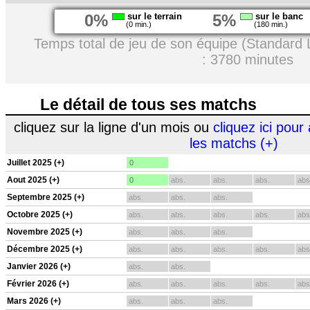
0%
sur le terrain
5%
sur le banc
(0 min.)
(180 min.)
Temps total de jeu de son équipe (Standard 
: 3780 minutes
Le détail de tous ses matchs
cliquez sur la ligne d'un mois ou
cliquez ici pour 
les matchs (+)
Juillet 2025 (+)
0
Aout 2025 (+)
0
abs.
abs.
abs.
abs
Septembre 2025 (+)
abs.
abs.
abs.
Octobre 2025 (+)
abs.
abs.
abs.
abs.
abs
Novembre 2025 (+)
abs.
abs.
abs.
Décembre 2025 (+)
abs.
abs.
abs.
abs.
abs
Janvier 2026 (+)
abs.
abs.
Février 2026 (+)
abs.
abs.
abs.
abs.
abs
Mars 2026 (+)
abs.
abs.
abs.