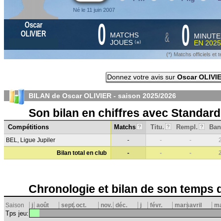
Né le 11 juin 2007
0
0
Oscar
&
OLIVIER
MATCHS
MINUTE
JOUES
EN
2025
*
(
)
(*) Matchs officiels e
Donnez votre avis sur
Oscar OLIVI
BILAN de Oscar OLIVIER - saison
2025/2026
Son bilan en chiffres avec Standard
Compétitions
Matchs
Titu.
Rempl.
Ban
?
?
?
BEL, Ligue Jupiler
-
-
-
Bilan total en club
-
-
-
Chronologie et bilan de son temps 
Saison
j
août
sept.
oct.
nov.
déc.
j
févr.
mars
avril
ma
Tps jeu: