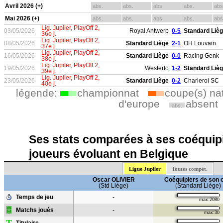
Avril 2026 (+)
abs.
abs.
abs.
abs.
abs
Mai 2026 (+)
abs.
abs.
abs.
abs.
abs
Lig. Jupiler, PlayOff 2,
03/05/2026
Royal Antwerp
0-5
Standard Liè
36e j.
Lig. Jupiler, PlayOff 2,
08/05/2026
Standard Liège
2-1
OH Louvain
37e j.
Lig. Jupiler, PlayOff 2,
16/05/2026
Standard Liège
0-0
Racing Genk
38e j.
Lig. Jupiler, PlayOff 2,
19/05/2026
Westerlo
1-2
Standard Liè
39e j.
Lig. Jupiler, PlayOff 2,
23/05/2026
Standard Liège
0-2
Charleroi SC
40e j.
légende:
championnat
coupe(s) na
d'europe
absent
abs.
Ses stats comparées à ses coéquipi
joueurs évoluant en Belgique
Ligue Jupiler
Toutes compét.
Oscar OLIVIER
Coéquipiers de son 
(Std Liège)
(Standard Liège)
Temps de jeu
-
max:2080
Matchs joués
-
max:30