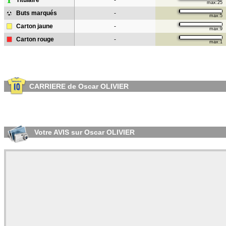
T
Titulaire
-
max:25
Buts marqués
-
max:5
Carton jaune
-
max:9
Carton rouge
-
max:1
CARRIERE de Oscar OLIVIER
Votre AVIS sur Oscar OLIVIER