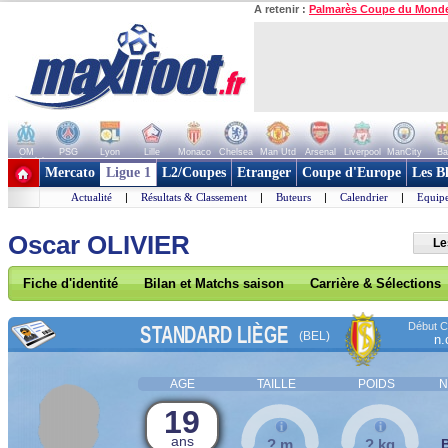
A retenir :
Palmarès Coupe du Mond
OM
PSG
Lyon
Lille
Monaco
Chelsea
Man Utd
Arsenal
Liverpool
ManCity
Ba
+ de clubs
Mercato
Ligue 1
L2/Coupes
Etranger
Coupe d'Europe
Les B
Actualité
|
Résultats & Classement
|
Buteurs
|
Calendrier
|
Equipe
Oscar OLIVIER
Le
Fiche d'identité
Bilan et Matchs saison
Carrière & Sélections
Début Co
STANDARD LIÈGE
(BEL)
n.
AGE
TAILLE
POIDS
N
19
ans
? m
? kg