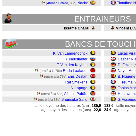
Nacho
Timothee 
(
Afonso Patrão
, 89e)
ENTRAINEURS
Issame Charai
Vincent Eu
BANCS DE TOUCH
K. Van Langendonck
Lucas Pira
R. Neustädter
Casper Ni
T. Van den Keybus
D. Eckert
(
Reda Laalaoui
Nayel Meh
(entré à la 78e)
Enis Destan
B. Nguene
(entré à la 78e)
Raf Smekens
T. Teuma
(
A. Lapage
Tobias Mo
Afonso Patrão
H. Lawren
(entré à la 89e)
Shunsuke Saito
S. Asseng
(entré à la 63e)
taille moyenne des titulaires (cm) :
185,9
183,6
: taille moye
age moyen des titulaires (ans) :
22,6
24,9
: age moyen de