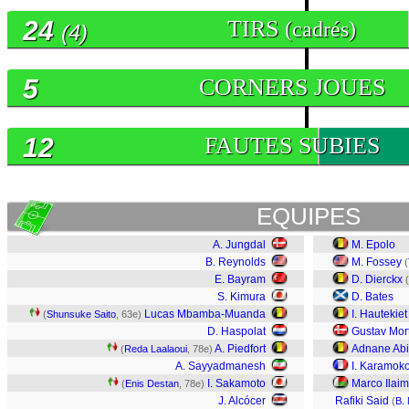
24
TIRS
(cadrés)
(4)
5
CORNERS JOUES
12
FAUTES SUBIES
EQUIPES
A. Jungdal
M. Epolo
B. Reynolds
M. Fossey
(
E. Bayram
D. Dierckx
(
S. Kimura
D. Bates
Lucas Mbamba-Muanda
I. Hautekiet
(
Shunsuke Saito
, 63e)
D. Haspolat
Gustav Mor
A. Piedfort
Adnane Ab
(
Reda Laalaoui
, 78e)
A. Sayyadmanesh
I. Karamok
I. Sakamoto
Marco Ilaim
(
Enis Destan
, 78e)
J. Alcócer
Rafiki Said
(
B.