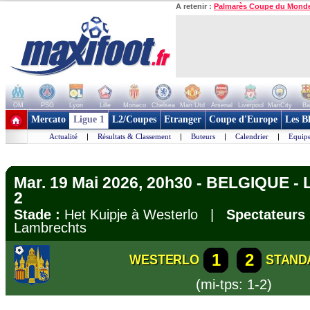
A retenir :
Palmarès Coupe du Mond
OM
PSG
Lyon
Lille
Monaco
Chelsea
Man Utd
Arsenal
Liverpool
ManCity
Ba
+ de clubs
Mercato
Ligue 1
L2/Coupes
Etranger
Coupe d'Europe
Les B
Actualité
|
Résultats & Classement
|
Buteurs
|
Calendrier
|
Equipe
Mar. 19 Mai 2026, 20h30 - BELGIQUE - Li
2
Stade :
Het Kuipje à Westerlo |
Spectateurs 
Lambrechts
1
2
WESTERLO
STAND
(mi-tps: 1-2)