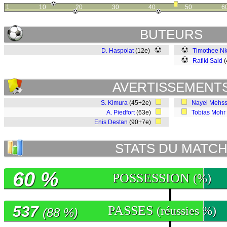
1
10
20
30
40
50
6
BUTEURS
D. Haspolat
(12e)
Timothee N
Rafiki Said
(
AVERTISSEMENT
S. Kimura
(45+2e)
Nayel Mehss
A. Piedfort
(63e)
Tobias Mohr
Enis Destan
(90+7e)
STATS DU MATC
60 %
POSSESSION
(%)
537
PASSES
(réussies %)
(88 %)