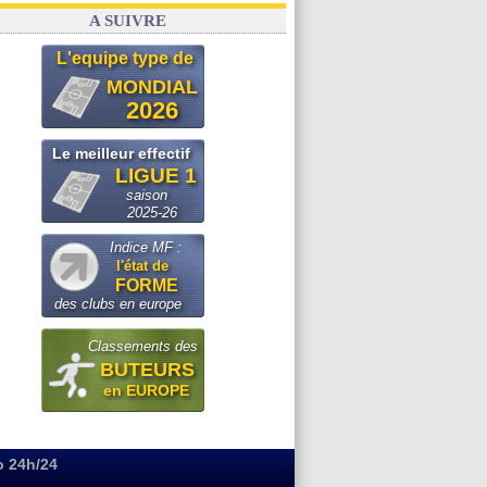
A SUIVRE
L'equipe type de
MONDIAL
2026
Le meilleur effectif
LIGUE 1
saison
2025-26
Indice MF :
l'état de
FORME
des clubs en europe
Classements des
BUTEURS
en EUROPE
o 24h/24