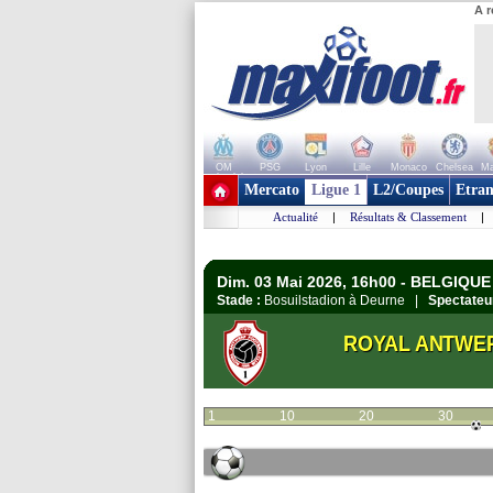
A r
OM
PSG
Lyon
Lille
Monaco
Chelsea
Ma
+ de clubs
Mercato
Ligue 1
L2/Coupes
Etran
Actualité
|
Résultats & Classement
|
Dim. 03 Mai 2026, 16h00 - BELGIQUE -
Stade :
Bosuilstadion à Deurne |
Spectateu
ROYAL ANTWE
1
10
20
30