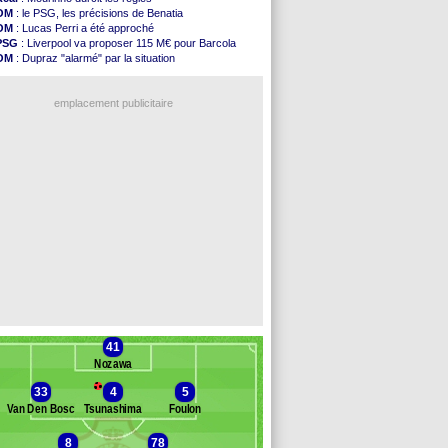
OM
: Dupraz "alarmé" par la situation
OM
: le PSG, les précisions de Benatia
Atletico
: Alvarez, le Barça va revoir son offre
OM
: Lucas Perri a été approché
Lorient
: Mbamba prêté par Leverkusen (officiel)
PSG
: Liverpool va proposer 115 M€ pour Barcola
Amical
: le Real bat Ferencvaros
OM
: Dupraz "alarmé" par la situation
Naples
: Lukaku dit oui à Fenerbahçe
OM
: Benatia et la "médiocrité" dans le club
Amical
: Brest arrache le nul contre Venise
OM
: B. Genesio - "ce n'est pas idéal"
Amical
: un nouveau nul pour Le Mans
emplacement publicitaire
Amical
: un nul entre Auxerre et Troyes
LA Galaxy
: Sergi Roberto a signé (officiel)
Amical
: Angers fait tomber Lorient
Amical
: le Paris FC corrigé par Mayence
Amical
: Rennes encore battu par Brentford
Voir les brèves précédentes
41
Nozawa
33
4
5
Van Den Bosch
Tsunashima
Foulon
8
78
anc des remplaçants
Royal Antwerp