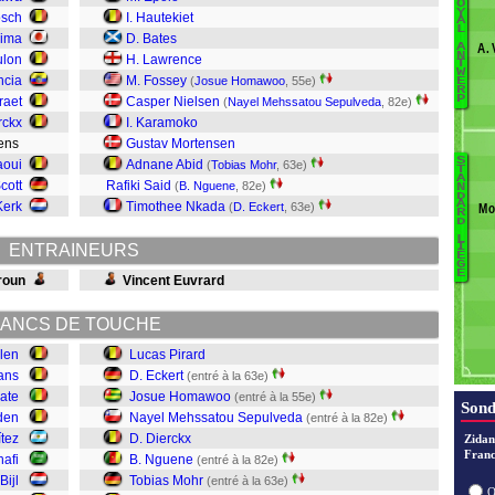
O
Y
osch
I. Hautekiet
A
A
L
hima
D. Bates
A. 
A
S
N
lon
H. Lawrence
T
Bij
W
ncia
M. Fossey
(
Josue Homawoo
, 55e)
E
R
P
raet
Casper Nielsen
(
Nayel Mehssatou Sepulveda
, 82e)
Be
rckx
I. Karamoko
pens
Gustav Mortensen
K
S
aoui
Adnane Abid
(
Tobias Mohr
, 63e)
B
T
H
A
cott
Rafiki Said
(
B. Nguene
, 82e)
N
T
S
D
A
Kerk
Timothee Nkada
(
D. Eckert
, 63e)
Mo
R
D
M
L
ENTRAINEURS
I
N
È
G
E
Di
roun
Vincent Euvrard
H
ANCS DE TOUCHE
Ec
len
Lucas Pirard
Pi
ans
D. Eckert
(entré à la 63e)
ate
Josue Homawoo
(entré à la 55e)
Sond
den
Nayel Mehssatou Sepulveda
(entré à la 82e)
tez
D. Dierckx
Zidan
Franc
afi
B. Nguene
(entré à la 82e)
Bijl
Tobias Mohr
(entré à la 63e)
O