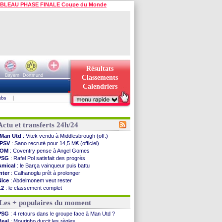
BLEAU PHASE FINALE Coupe du Monde
Résultats
Bayern
Dortmund
Classements
Calendriers
ubs
|
Actu et transferts 24h/24
Man Utd
: Vitek vendu à Middlesbrough (off.)
PSV
: Sano recruté pour 14,5 M€ (officiel)
OM
: Coventry pense à Angel Gomes
PSG
: Rafel Pol satisfait des progrès
Amical
: le Barça vainqueur puis battu
Inter
: Calhanoglu prêt à prolonger
Nice
: Abdelmonem veut rester
L2
: le classement complet
L2
: les résultats de la soirée
Les + populaires du moment
Amical
: Le Havre renversé par Oviedo
Amical
: Nice battu aux tirs au but
PSG
: 4 retours dans le groupe face à Man Utd ?
Benfica
: Ivanovic proche de Lens
Real
: Mourinho durcit les règles