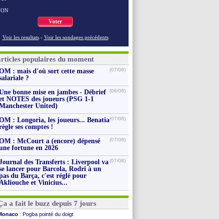
NON
Voter
Voir les resultats
-
Voir les sondages précédents
articles populaires du moment
(07/08)
OM : mais d'où sort cette masse
salariale ?
(08/08)
Une bonne mise en jambes - Débrief
et NOTES des joueurs (PSG 1-1
Manchester United)
(07/08)
OM : Longoria, les joueurs... Benatia
règle ses comptes !
(07/08)
OM : McCourt a (encore) dépensé
une fortune en 2026
(07/08)
Journal des Transferts : Liverpool va
se lancer pour Barcola, Rodri à un
pas du Barça, c'est réglé pour
Akliouche et Vinicius...
Ça a fait le buzz depuis 7 jours
Monaco
: Pogba pointé du doigt