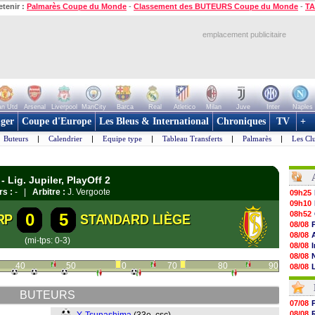
etenir :
Palmarès Coupe du Monde
-
Classement des BUTEURS Coupe du Monde
-
TA
emplacement publicitaire
n Utd
Arsenal
Liverpool
ManCity
Barca
Real
Atletico
Milan
Juve
Inter
Naples
ger
Coupe d'Europe
Les Bleus & International
Chroniques
TV
+
Buteurs
|
Calendrier
|
Equipe type
|
Tableau Transferts
|
Palmarès
|
Les Cl
 Lig. Jupiler, PlayOff 2
rs :
- |
Arbitre :
J. Vergoote
09h25
09h10
08h52
0
5
RP
STANDARD LIÈGE
08/08
08/08
(mi-tps: 0-3)
08/08
08/08
40
50
60
70
80
90
08/08
08/08
08/08
BUTEURS
08/08
07/08
08/08
08/08