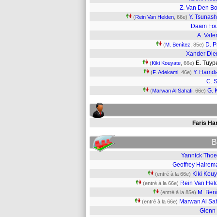
Z. Van Den B
Y. Tsunas
(
Rein Van Helden
, 66e)
Daam Fou
A. Vale
D. P
(
M. Benítez
, 85e)
Xander Die
E. Tuy
(
Kiki Kouyate
, 66e)
Y. Hamd
(
F. Adekami
, 46e)
C. S
G. 
(
Marwan Al Sahafi
, 66e)
Faris Ha
B
Yannick Thoe
Geoffrey Hairem
Kiki Kouy
(entré à la 66e)
Rein Van Hel
(entré à la 66e)
M. Bení
(entré à la 85e)
Marwan Al Sah
(entré à la 66e)
Glenn 