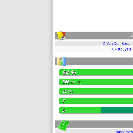
Z. Van Den Bosch
Kiki Kouyate
64 %
546
(87 %)
11
(7)
7
5
Taishi No