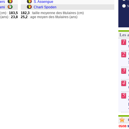
ers
S. Assengue
ami
Charli Spoden
(cm) :
183,5
182,3
: taille moyenne des titulaires (cm)
(ans) :
23,8
25,2
: age moyen des titulaires (ans)
Les 
1
2
3
4
5
05/08