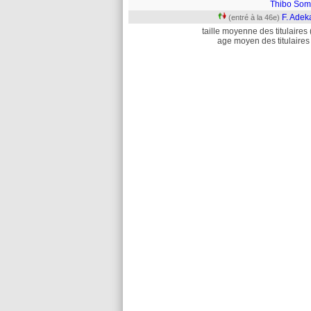
Thibo Som
F. Adek
(entré à la 46e)
taille moyenne des titulaires 
age moyen des titulaires 