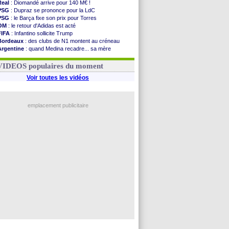
Real
: Diomandé arrive pour 140 M€ !
PSG
: Dupraz se prononce pour la LdC
PSG
: le Barça fixe son prix pour Torres
OM
: le retour d'Adidas est acté
FIFA
: Infantino sollicite Trump
Bordeaux
: des clubs de N1 montent au créneau
Argentine
: quand Medina recadre... sa mère
Real
: le démenti de Leipzig pour Diomandé
OM
: le club prêt à libérer Kondogbia ?
VIDEOS populaires du moment
Voir toutes les vidéos
emplacement publicitaire