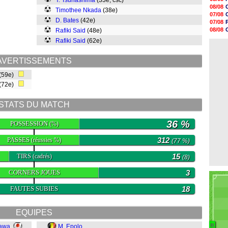
Y. Tsunashima
(33e, csc)
08/08
08/08
Timothee Nkada
(38e)
08/08
07/08
08/08
D. Bates
(42e)
07/08
08/08
08/08
Rafiki Said
(48e)
08/08
08/08
Rafiki Said
(62e)
08/08
07/08
08/08
08/08
AVERTISSEMENTS
08/08
08/08
(59e)
08/08
(72e)
08/08
STATS DU MATCH
36 %
POSSESSION
(%)
PASSES
312
(réussies %)
(77 %)
TIRS
15
(cadrés)
(8)
CORNERS JOUES
3
FAUTES SUBIES
18
EQUIPES
zawa
M. Epolo
R
B