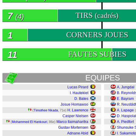
7
TIRS
(cadrés)
(4)
1
CORNERS JOUES
11
FAUTES SUBIES
EQUIPES
Lucas Pirard
A. Jungdal
I. Hautekiet
B. Reynold
D. Bates
E. Bayram
Josue Homawoo
R. Neustäd
H. Lawrence
A. Lapage
(
Timothee Nkada
, 71e)
(
Casper Nielsen
D. Haspola
Marco Ilaimaharitra
A. Piedfort
(
Mohammed El Hankouri
, 86e)
Gustav Mortensen
Shunsuke S
Adnane Abid
I. Sakamot