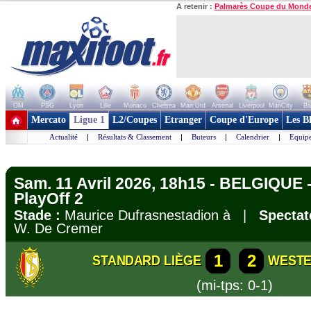
A retenir :
Palmarès Coupe du Mond
OM
PSG
Lyon
Lille
Monaco
Chelsea
Man Utd
Arsenal
Liverpool
ManCity
Ba
+ de clubs
Mercato
Ligue 1
L2/Coupes
Etranger
Coupe d'Europe
Les B
Actualité
|
Résultats & Classement
|
Buteurs
|
Calendrier
|
Equipe
Sam. 11 Avril 2026, 18h15 - BELGIQUE - 
PlayOff 2
Stade :
Maurice Dufrasnestadion à |
Spectat
W. De Cremer
1
2
STANDARD LIÈGE
WEST
(mi-tps: 0-1)