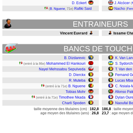
D. Eckert
J. Alcócer
(
Rafiki Said
Nacho
(
B. Nguene
, 71e)
(
Fer
ENTRAINEURS
Vincent Euvrard
Issame Cha
BANCS DE TOUCH
B. Dizdarevic
K. Van La
Mohammed El Hankouri
S. Sydorch
(entré à la 86e)
Nayel Mehssatou Sepulveda
T. Van den
D. Dierckx
Fernand G
R. Muteba
Lucas Mb
B. Nguene
C. Nsiala
(entré à la 71e)
Tobias Mohr
Afonso Pat
Timothee Nkada
Dylan Our
(entré à la 71e)
Charli Spoden
Naoufal B
taille moyenne des titulaires (cm) :
182,8
186,8
: taille moye
age moyen des titulaires (ans) :
26,8
23,7
: age moyen de