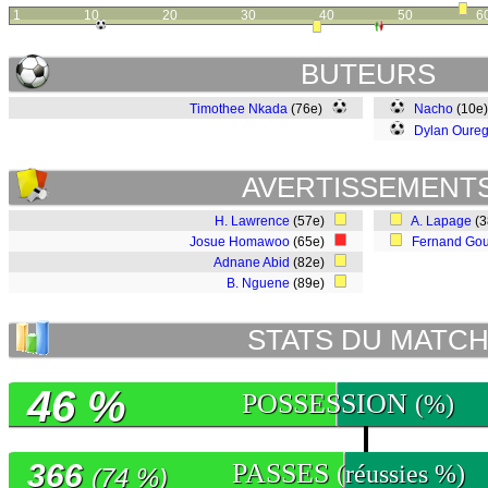
1
10
20
30
40
50
6
BUTEURS
Timothee Nkada
(76e)
Nacho
(10e
Dylan Oure
AVERTISSEMENT
H. Lawrence
(57e)
A. Lapage
(
Josue Homawoo
(65e)
Fernand Go
Adnane Abid
(82e)
B. Nguene
(89e)
STATS DU MATC
46 %
POSSESSION
(%)
366
PASSES
(réussies %)
(74 %)