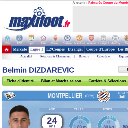
A retenir :
Palmarès Coupe du Mond
OM
PSG
Lyon
Lille
Monaco
Chelsea
Man Utd
Arsenal
Liverpool
ManCity
Ba
+ de clubs
Mercato
Ligue 1
L2/Coupes
Etranger
Coupe d'Europe
Les B
Actualité
|
Résultats & Classement
|
Buteurs
|
Calendrier
|
Equipe
Belmin DIZDAREVIC
Fiche d'identité
Bilan et Matchs saison
Carrière & Sélections
Début Co
MONTPELLIER
(FRA)
Juil.
AGE
TAILLE
POIDS
24
83%
74%
ans
1,89 m
80 kg
BO