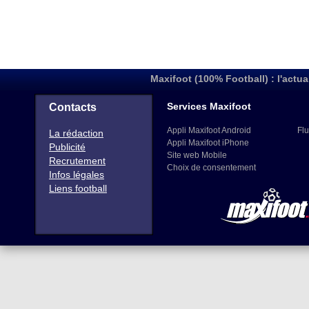
Maxifoot (100% Football) : l'actua
Services Maxifoot
Contacts
Appli Maxifoot Android
Flu
La rédaction
Appli Maxifoot iPhone
Publicité
Site web Mobile
Recrutement
Choix de consentement
Infos légales
Liens football