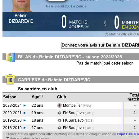
Né le 9 août 2001 à Zenica
0
0
Belmin
&
DIZDAREVIC
MATCHS
MINUTE
JOUES
EN
2024
*
(
)
(*) Matchs officiels e
Donnez votre avis sur
Belmin DIZDAR
BILAN de Belmin DIZDAREVIC - saison
2024/2025
Pas de match joué cette saison
CARRIERE de Belmin DIZDAREVIC
Sa carrière en club
Total
(*)
Age
Saison
Club
match
2023-2024
22 ans
Montpellier
-
(FRA
)
2020-2021
19 ans
FK Sarajevo
1
(BOS
)
2019-2020
18 ans
FK Sarajevo
-
(BOS
)
2018-2019
17 ans
FK Sarajevo
1
(BOS
)
Cliquez sur les lignes pour afficher/masquer le détail de chaque saison ou
cliquez ici OU
(*)
Age au début de la saison