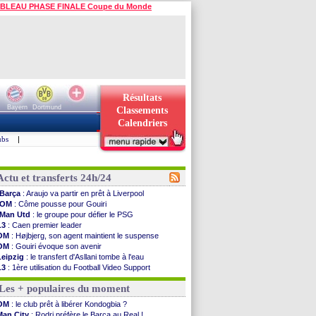
BLEAU PHASE FINALE Coupe du Monde
Résultats
Bayern
Dortmund
Classements
Calendriers
ubs
|
Actu et transferts 24h/24
Barça
: Araujo va partir en prêt à Liverpool
OM
: Côme pousse pour Gouiri
Man Utd
: le groupe pour défier le PSG
L3
: Caen premier leader
OM
: Højbjerg, son agent maintient le suspense
OM
: Gouiri évoque son avenir
Leipzig
: le transfert d'Asllani tombe à l'eau
L3
: 1ère utilisation du Football Video Support
OM
: Benatia envoie une pique à Longoria
Les + populaires du moment
illarreal
: Al-Ahli veut Pape Gueye
Lyon
: la dernière saison de Fonseca ?
OM
: le club prêt à libérer Kondogbia ?
OM
: un nouveau prétendant pour Højbjerg
Man City
: Rodri préfère le Barça au Real !