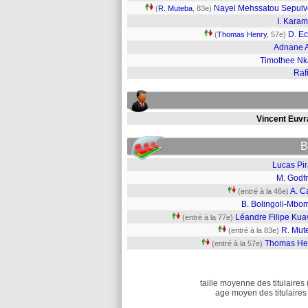
Nayel Mehssatou Sepul
(
R. Muteba
, 83e)
I. Kara
D. Ec
(
Thomas Henry
, 57e)
Adnane 
Timothee N
Raf
Vincent Euvr
B
Lucas Pir
M. Godfr
A. C
(entré à la 46e)
B. Bolingoli-Mbo
Léandre Filipe Kua
(entré à la 77e)
R. Mut
(entré à la 83e)
Thomas He
(entré à la 57e)
taille moyenne des titulaires 
age moyen des titulaires 