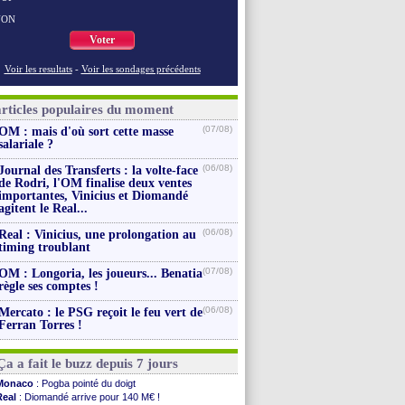
NON
Voter
Voir les resultats
-
Voir les sondages précédents
articles populaires du moment
(07/08)
OM : mais d'où sort cette masse
salariale ?
(06/08)
Journal des Transferts : la volte-face
de Rodri, l'OM finalise deux ventes
importantes, Vinicius et Diomandé
agitent le Real...
(06/08)
Real : Vinicius, une prolongation au
timing troublant
(07/08)
OM : Longoria, les joueurs... Benatia
règle ses comptes !
(06/08)
Mercato : le PSG reçoit le feu vert de
Ferran Torres !
Ça a fait le buzz depuis 7 jours
Monaco
: Pogba pointé du doigt
Real
: Diomandé arrive pour 140 M€ !