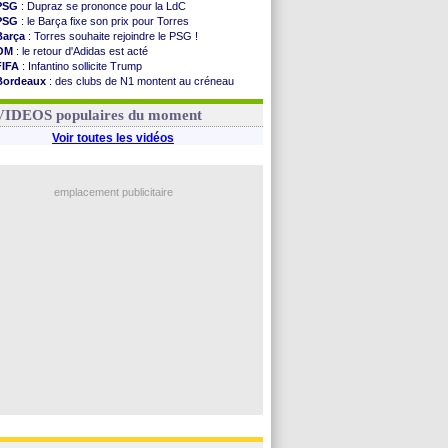
PSG
: Dupraz se prononce pour la LdC
PSG
: le Barça fixe son prix pour Torres
Barça
: Torres souhaite rejoindre le PSG !
OM
: le retour d'Adidas est acté
FIFA
: Infantino sollicite Trump
Bordeaux
: des clubs de N1 montent au créneau
Argentine
: quand Medina recadre... sa mère
Real
: le démenti de Leipzig pour Diomandé
VIDEOS populaires du moment
Voir toutes les vidéos
emplacement publicitaire