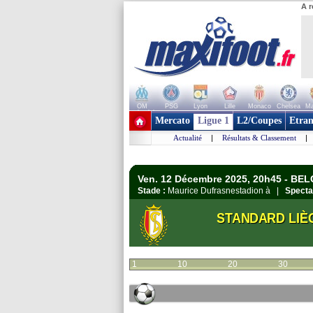
A r
OM
PSG
Lyon
Lille
Monaco
Chelsea
Ma
+ de clubs
Mercato
Ligue 1
L2/Coupes
Etran
Actualité
|
Résultats & Classement
|
Ven. 12 Décembre 2025, 20h45 - BEL
Stade :
Maurice Dufrasnestadion à |
Specta
STANDARD LIÈ
1
10
20
30