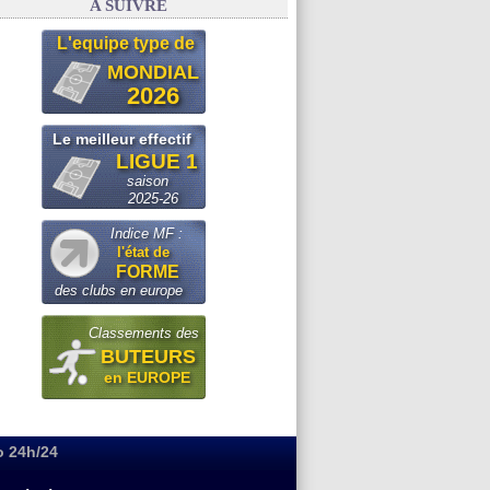
A SUIVRE
L'equipe type de
MONDIAL
2026
Le meilleur effectif
LIGUE 1
saison
2025-26
Indice MF :
l'état de
FORME
des clubs en europe
Classements des
BUTEURS
en EUROPE
o 24h/24