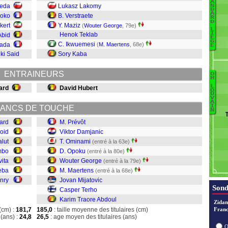
A
veda
Lukasz Lakomy
N
He
D
A
moko
B. Verstraete
R
D
kert
Y. Maziz
(
Wouter George
, 79e)
L
I
Henok Teklab
Abid
È
G
C. Ikwuemesi
kada
(
M. Maertens
, 68e)
E
Ca
iki Said
Sory Kaba
G
Pi
ENTRAINEURS
O
H
L
ard
David Hubert
O
U
V
Te
A
I
ANCS DE TOUCHE
M
N
M
ard
M. Prévôt
G
oid
Viktor Damjanic
O
alut
T. Ominami
(entré à la 63e)
O
mbo
D. Opoku
(entré à la 80e)
D
vita
Wouter George
(entré à la 79e)
Pr
eba
M. Maertens
(entré à la 68e)
nry
Jovan Mijatovic
Sond
Casper Terho
Karim Traore Abdoul
Zidan
(cm) :
181,7
185,0
: taille moyenne des titulaires (cm)
Franc
(ans) :
24,8
26,5
: age moyen des titulaires (ans)
O