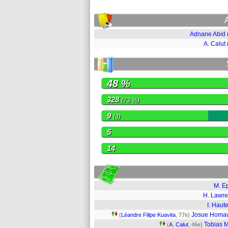
Adnane Abid
A. Calut
48 %
328
(73 %)
9
(3)
5
14
M. E
H. Lawr
I. Haute
Josue Homa
(
Léandre Filipe Kuavita
, 77e)
Tobias 
(
A. Calut
, 46e)