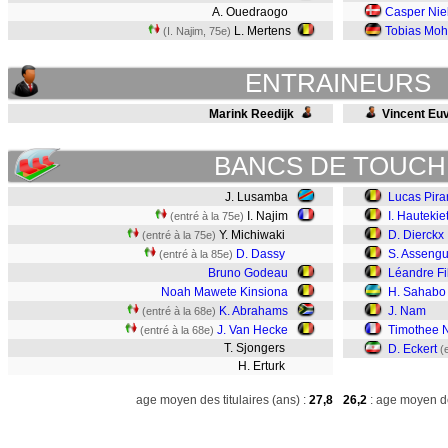
A. Ouedraogo
Casper Nie
L. Mertens
Tobias Moh
(I. Najim, 75e)
ENTRAINEURS
Marink Reedijk
Vincent Eu
BANCS DE TOUCH
J. Lusamba
Lucas Pira
I. Najim
I. Hautekie
(entré à la 75e)
Y. Michiwaki
D. Dierckx
(entré à la 75e)
D. Dassy
S. Asseng
(entré à la 85e)
Bruno Godeau
Léandre Fi
Noah Mawete Kinsiona
H. Sahabo
K. Abrahams
J. Nam
(entré à la 68e)
J. Van Hecke
Timothee 
(entré à la 68e)
T. Sjongers
D. Eckert
(
H. Erturk
age moyen des titulaires (ans) :
27,8
26,2
: age moyen de