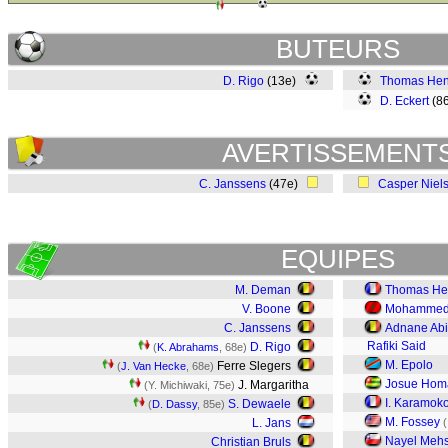
BUTEURS
D. Rigo
(13e)
Thomas Hen
D. Eckert
(86
AVERTISSEMENT
C. Janssens
(47e)
Casper Niel
EQUIPES
M. Deman
Thomas He
V. Boone
Mohammed 
C. Janssens
Adnane Ab
Rafiki Said
D. Rigo
(
K. Abrahams
, 68e)
M. Epolo
Ferre Slegers
(
J. Van Hecke
, 68e)
Josue Ho
J. Margaritha
(Y. Michiwaki, 75e)
I. Karamok
S. Dewaele
(
D. Dassy
, 85e)
M. Fossey
L. Jans
(
Nayel Mehs
Christian Bruls