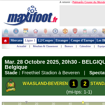
A retenir :
Palmarès Coupe du Mond
OM
PSG
Lyon
Lille
Monaco
Chelsea
Man Utd
Arsenal
Liverpool
ManCity
Ba
+ de clubs
Mercato
Ligue 1
L2/Coupes
Etranger
Coupe d'Europe
Les B
Actualité
|
Résultats & Classement
|
Buteurs
|
Calendrier
|
Equipe
Mar. 28 Octobre 2025, 20h30 - BELGIQ
Belgique
Stade :
Freethiel Stadion à Beveren |
Specta
1
2
WAASLAND-BEVEREN
STAND
(mi-tps: 1-1)
1
10
20
30
40
50
6