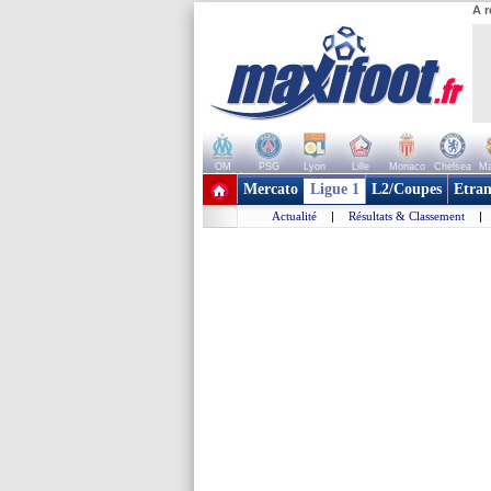
A r
OM
PSG
Lyon
Lille
Monaco
Chelsea
Ma
+ de clubs
Mercato
Ligue 1
L2/Coupes
Etran
Actualité
|
Résultats & Classement
|