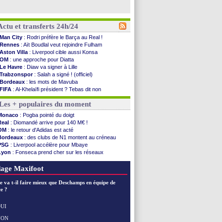
Actu et transferts 24h/24
Man City
: Rodri préfère le Barça au Real !
Rennes
: Aït Boudlal veut rejoindre Fulham
Aston Villa
: Liverpool cible aussi Konsa
OM
: une approche pour Diatta
Le Havre
: Diaw va signer à Lille
Trabzonspor
: Salah a signé ! (officiel)
Bordeaux
: les mots de Mavuba
FIFA
: Al-Khelaïfi président ? Tebas dit non
Fenerbahçe
: Greenwood savoure son premier ...
Les + populaires du moment
Bordeaux
: Mavuba n'est plus l'entraîneur (off.)
Galatasaray
: Milan rejette 35 M€ pour Leão
Monaco
: Pogba pointé du doigt
Southampton
: D. Traoré prêté au Mans (officiel)
Real
: Diomandé arrive pour 140 M€ !
Real
: Vinicius tout proche de prolonger !
OM
: le retour d'Adidas est acté
VIDEO
: un accueil impressionnant pour Salah !
Bordeaux
: des clubs de N1 montent au créneau
Real
: Diomandé attendu ce jeudi à Madrid !
PSG
: Liverpool accélère pour Mbaye
Real
: Rodri, la piste Barça se confirme
Lyon
: Fonseca prend cher sur les réseaux
PSG
: Akliouche arrive ce jeudi à Paris !
Trabzonspor
: une annonce pour Salah !
Médias
: la Liga quitte beIN Sports !
Real
: une nouvelle offre pour Vinicius
age Maxifoot
PSG
: pas d'inquiétude pour Rafael Pol
Real
: ça se complique pour Rodri !
e va t-il faire mieux que Deschamps en équipe de
Barça
: Ferran Torres donne son feu vert au ...
e ?
FIFA
: des excuses après le projet
Abha
: c'est fait pour Fekir (officiel)
UI
Real
: réponse imminente de Vinicius
NON
Voir les brèves précédentes