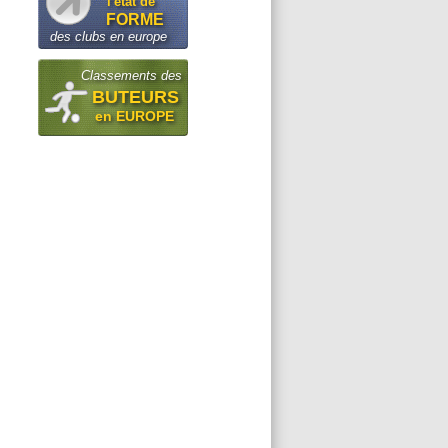
l'état de
FORME
des clubs en europe
Classements des
BUTEURS
en EUROPE