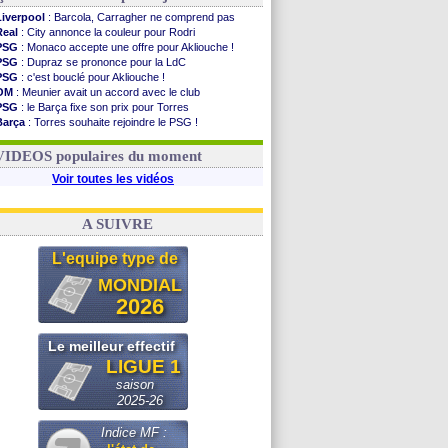
Liverpool
: Barcola, Carragher ne comprend pas
Real
: City annonce la couleur pour Rodri
PSG
: Monaco accepte une offre pour Akliouche !
PSG
: Dupraz se prononce pour la LdC
PSG
: c'est bouclé pour Akliouche !
OM
: Meunier avait un accord avec le club
PSG
: le Barça fixe son prix pour Torres
Barça
: Torres souhaite rejoindre le PSG !
FIFA
: Infantino sollicite Trump
Argentine
: quand Medina recadre... sa mère
VIDEOS populaires du moment
Voir toutes les vidéos
A SUIVRE
L'equipe type de
MONDIAL
2026
Le meilleur effectif
LIGUE 1
saison
2025-26
Indice MF :