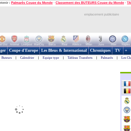
etenir :
Palmarès Coupe du Monde
-
Classement des BUTEURS Coupe du Monde
-
TA
emplacement publicitaire
n Utd
Arsenal
Liverpool
ManCity
Barca
Real
Atletico
Milan
Juve
Inter
Naples
ger
Coupe d'Europe
Les Bleus & International
Chroniques
TV
+
Buteurs
|
Calendrier
|
Equipe type
|
Tableau Transferts
|
Palmarès
|
Les Cl