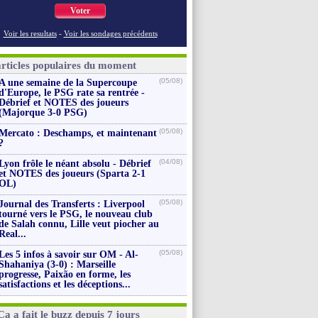
Voter
Voir les resultats
-
Voir les sondages précédents
articles populaires du moment
(05/08)
A une semaine de la Supercoupe
d'Europe, le PSG rate sa rentrée -
Débrief et NOTES des joueurs
(Majorque 3-0 PSG)
(05/08)
Mercato : Deschamps, et maintenant
?
(04/08)
Lyon frôle le néant absolu - Débrief
et NOTES des joueurs (Sparta 2-1
OL)
(05/08)
Journal des Transferts : Liverpool
tourné vers le PSG, le nouveau club
de Salah connu, Lille veut piocher au
Real...
(05/08)
Les 5 infos à savoir sur OM - Al-
Shahaniya (3-0) : Marseille
progresse, Paixão en forme, les
satisfactions et les déceptions...
Ça a fait le buzz depuis 7 jours