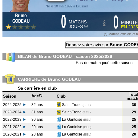
Né le 10 mai 1992 à Brussel
0
0
Bruno
&
GODEAU
MATCHS
MINUTE
JOUES
EN
2025
*
(
)
(*) Matchs officiels e
Donnez votre avis sur
Bruno GODE
BILAN de Bruno GODEAU - saison
2025/2026
Pas de match joué cette saison
CARRIERE de Bruno GODEAU
Sa carrière en club
Total
(*)
Age
Saison
Club
match
2024-2025
32 ans
Saint-Trond
30
(BEL
)
2023-2024
31 ans
Saint-Trond
29
(BEL
)
2022-2023
30 ans
La Gantoise
25
(BEL
)
2021-2022
29 ans
La Gantoise
25
(BEL
)
2020-2021
28 ans
La Gantoise
20
(BEL
)