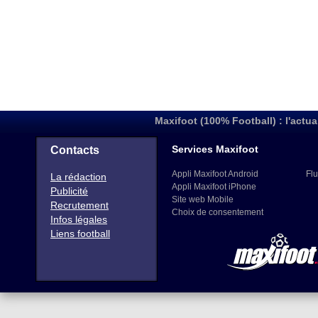
Maxifoot (100% Football) : l'actua
Services Maxifoot
Contacts
Appli Maxifoot Android
Flu
La rédaction
Appli Maxifoot iPhone
Publicité
Site web Mobile
Recrutement
Choix de consentement
Infos légales
Liens football