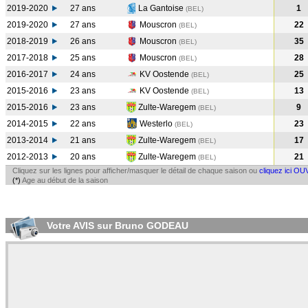
2019-2020
27 ans
La Gantoise
1
(BEL
)
2019-2020
27 ans
Mouscron
22
(BEL
)
2018-2019
26 ans
Mouscron
35
(BEL
)
2017-2018
25 ans
Mouscron
28
(BEL
)
2016-2017
24 ans
KV Oostende
25
(BEL
)
2015-2016
23 ans
KV Oostende
13
(BEL
)
2015-2016
23 ans
Zulte-Waregem
9
(BEL
)
2014-2015
22 ans
Westerlo
23
(BEL
)
2013-2014
21 ans
Zulte-Waregem
17
(BEL
)
2012-2013
20 ans
Zulte-Waregem
21
(BEL
)
Cliquez sur les lignes pour afficher/masquer le détail de chaque saison ou
cliquez ici OU
(*)
Age au début de la saison
Votre AVIS sur Bruno GODEAU