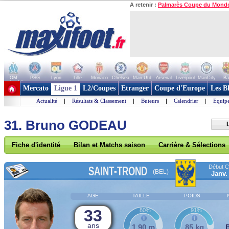
A retenir :
Palmarès Coupe du Mond
OM
PSG
Lyon
Lille
Monaco
Chelsea
Man Utd
Arsenal
Liverpool
ManCity
Ba
+ de clubs
Mercato
Ligue 1
L2/Coupes
Etranger
Coupe d'Europe
Les B
Actualité
|
Résultats & Classement
|
Buteurs
|
Calendrier
|
Equipe
31. Bruno GODEAU
Fiche d'identité
Bilan et Matchs saison
Carrière & Sélections
Début Co
SAINT-TROND
(BEL)
Janv.
AGE
TAILLE
POIDS
33
80%
91%
ans
1,90 m
85 kg