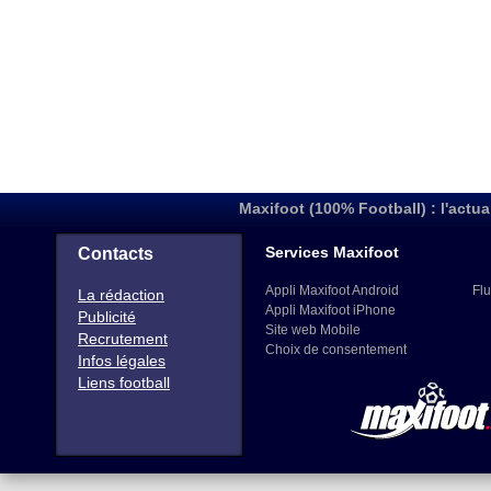
Maxifoot (100% Football) : l'actua
Services Maxifoot
Contacts
Appli Maxifoot Android
Flu
La rédaction
Appli Maxifoot iPhone
Publicité
Site web Mobile
Recrutement
Choix de consentement
Infos légales
Liens football