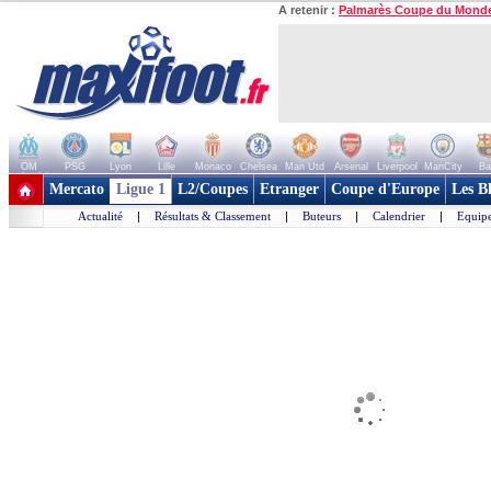
A retenir :
Palmarès Coupe du Mond
OM
PSG
Lyon
Lille
Monaco
Chelsea
Man Utd
Arsenal
Liverpool
ManCity
Ba
+ de clubs
Mercato
Ligue 1
L2/Coupes
Etranger
Coupe d'Europe
Les B
Actualité
|
Résultats & Classement
|
Buteurs
|
Calendrier
|
Equipe