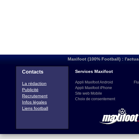
Maxifoot (100% Football) : l'actua
Services Maxifoot
Contacts
Appli Maxifoot Android
Flu
La rédaction
Appli Maxifoot iPhone
Publicité
Site web Mobile
Recrutement
Choix de consentement
Infos légales
Liens football