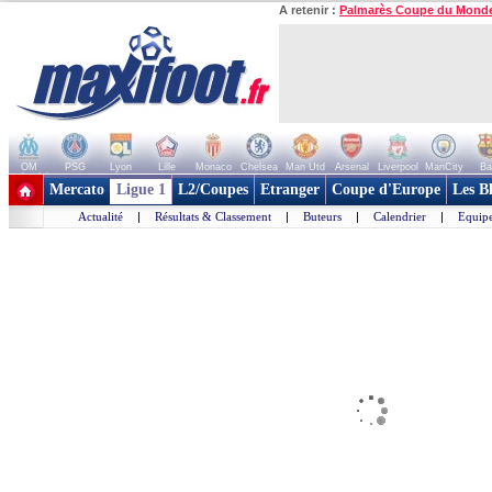
A retenir :
Palmarès Coupe du Mond
OM
PSG
Lyon
Lille
Monaco
Chelsea
Man Utd
Arsenal
Liverpool
ManCity
Ba
+ de clubs
Mercato
Ligue 1
L2/Coupes
Etranger
Coupe d'Europe
Les B
Actualité
|
Résultats & Classement
|
Buteurs
|
Calendrier
|
Equipe