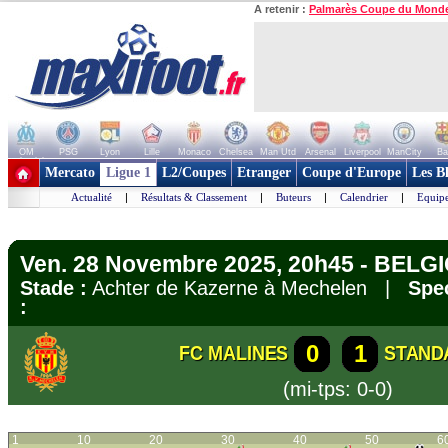
A retenir :
Palmarès Coupe du Mond
OM
PSG
Lyon
Lille
Monaco
Chelsea
Man Utd
Arsenal
Liverpool
ManCity
Ba
+ de clubs
Mercato
Ligue 1
L2/Coupes
Etranger
Coupe d'Europe
Les B
Actualité
|
Résultats & Classement
|
Buteurs
|
Calendrier
|
Equipe
Ven. 28 Novembre 2025, 20h45 - BELGIQ
Stade :
Achter de Kazerne à Mechelen |
Spec
:
0
1
FC MALINES
STAND
(mi-tps: 0-0)
1
10
20
30
40
50
6