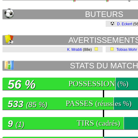
BUTEURS
D. Eckert
(5
AVERTISSEMENT
K. Mrabti
(88e)
Tobias Mohr
STATS DU MATC
56 %
POSSESSION
(%)
533
PASSES
(réussies %)
(85 %)
9
TIRS
(cadrés)
(1)