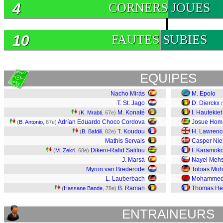
4
CORNERS JOUES
10
FAUTES SUBIES
EQUIPES
Nacho Mirás
M. Epolo
T. St. Jago
D. Dierckx
(
M. Konaté
I. Hautekiet
(
K. Mrabti
, 67e)
Adrían Eduardo Choco Cordova
Josue Ho
(
B. Antonio
, 67e)
T. Koudou
H. Lawrenc
(
B. Bafdili
, 82e)
Mathis Servais
Casper Nie
Dikeni-Rafid Salifou
I. Karamok
(
M. Zekri
, 68e)
J. Marsà
Nayel Mehs
Myron van Brederode
Tobias Moh
L. Lauberbach
Mohammed 
B. Raman
Thomas He
(
Hassane Bande
, 78e)
ENTRAINEURS