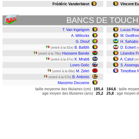
Frédéric Vanderbiest
Vincent E
BANCS DE TOUCH
T. Van Ingelgom
Lucas Pira
A. Willockx
M. Godfroi
G. Diouf
H. Sahabo
B. Bafdili
D. Eckert
(entré à la 82e)
(
Hassane Bande
Léandre Fi
(entré à la 78e)
K. Mrabti
A. Calut
(entré à la 67e)
(en
Lovro Golic
S. Asseng
M. Zekri
Timothee 
(entré à la 68e)
B. Antonio
(entré à la 67e)
Massimo Decoene
taille moyenne des titulaires (cm) :
185,4
184,6
: taille moye
age moyen des titulaires (ans) :
25,2
25,8
: age moyen de