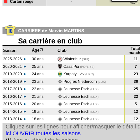
Carton rouge
-
max:1
CARRIERE de Marvin MARTINS
Sa carrière en club
Total
(*)
Age
Saison
Club
match
2025-2026
30 ans
Winterthur
11
(SUI)
2020-2021
25 ans
Casa Pia
7
(POR, d2)
2019-2020
24 ans
Karpaty Lviv
23
(UKR
)
2018-2019
23 ans
Progres Niedercorn
30
(LUX
)
2017-2018
22 ans
Jeunesse Esch
25
(LUX
)
2016-2017
21 ans
Jeunesse Esch
22
(LUX
)
2015-2016
20 ans
Jeunesse Esch
5
(LUX
)
2014-2015
19 ans
Jeunesse Esch
12
(LUX
)
2013-2014
18 ans
Jeunesse Esch
12
(LUX
)
Cliquez sur les lignes pour afficher/masquer le détai
ici OUVRIR toutes les saisons