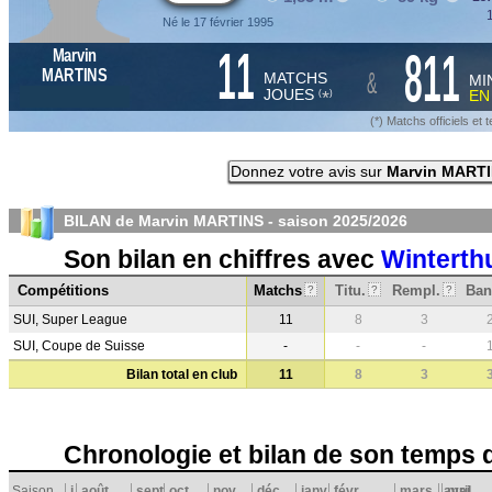
1
Né le 17 février 1995
11
811
Marvin
&
MARTINS
MATCHS
MI
JOUES
E
*
(
)
(*) Matchs officiels e
Donnez votre avis sur
Marvin MART
BILAN de Marvin MARTINS - saison
2025/2026
Son bilan en chiffres avec
Winterth
Compétitions
Matchs
Titu.
Rempl.
Ban
?
?
?
SUI, Super League
11
8
3
SUI, Coupe de Suisse
-
-
-
Bilan total en club
11
8
3
Chronologie et bilan de son temps 
Saison
j
août
sept.
oct.
nov.
déc.
janv.
févr.
mars
avril
mai