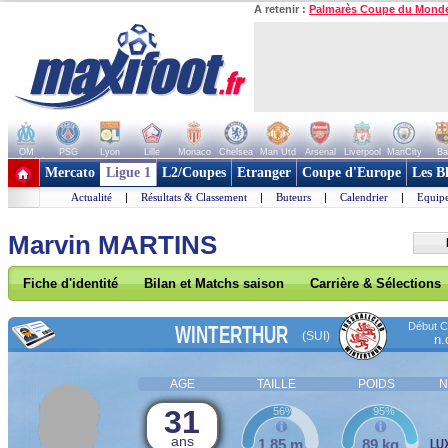
A retenir :
Palmarès Coupe du Mond
OM
PSG
Lyon
Lille
Monaco
Chelsea
Man Utd
Arsenal
Liverpool
ManCity
Ba
+ de clubs
Mercato
Ligue 1
L2/Coupes
Etranger
Coupe d'Europe
Les B
Actualité
|
Résultats & Classement
|
Buteurs
|
Calendrier
|
Equipe
Marvin MARTINS
Fiche d'identité
Bilan et Matchs saison
Carrière & Sélections
Début Co
WINTERTHUR
(SUI)
n.
AGE
TAILLE
POIDS
N
31
56%
95%
ans
1,85 m
89 kg
LU