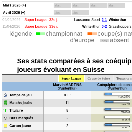
Mars 2026 (+)
abs.
abs.
abs.
abs.
Avril 2026 (+)
abs.
abs.
04/04/2026
Super League, 32e j.
Lausanne-Sport
2-1
Winterthur
11/04/2026
Super League, 33e j.
Winterthur
0-2
Grasshoppers 
légende:
championnat
coupe(s) na
d'europe
absent
abs.
Ses stats comparées à ses coéquipi
joueurs évoluant en Suisse
Super League
Coupe de Suisse
Toutes com
Marvin MARTINS
Coéquipiers de son 
(Winterthur)
(Winterthur)
Temps de jeu
811'
max:2970
Matchs joués
11
max:33
T
Titulaire
8
max:33
Buts marqués
-
max:9
Carton jaune
2
max:7