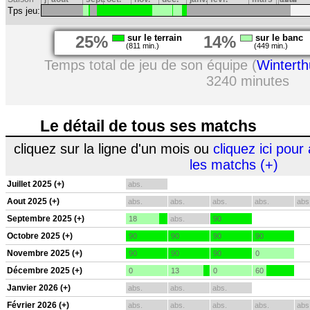
Tps jeu:
25%
sur le terrain
14%
sur le banc
(811 min.)
(449 min.)
Temps total de jeu de son équipe (
Winterth
3240 minutes
Le détail de tous ses matchs
cliquez sur la ligne d'un mois ou
cliquez ici pour 
les matchs (+)
Juillet 2025 (+)
abs.
Aout 2025 (+)
abs.
abs.
abs.
abs.
abs
Septembre 2025 (+)
18
abs.
90
Octobre 2025 (+)
90
90
90
90
Novembre 2025 (+)
90
90
90
0
Décembre 2025 (+)
0
13
0
60
Janvier 2026 (+)
abs.
abs.
abs.
Février 2026 (+)
abs.
abs.
abs.
abs.
abs