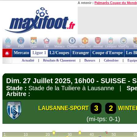
A retenir :
Palmarès Coupe du Mond
OM
PSG
Lyon
Lille
Monaco
Chelsea
Man Utd
Arsenal
Liverpool
ManCity
Ba
+ de clubs
Mercato
Ligue 1
L2/Coupes
Etranger
Coupe d'Europe
Les B
Actualité
|
Résultats & Classement
|
Buteurs
|
Calendrier
|
Equipe
Dim. 27 Juillet 2025, 16h00 - SUISSE -
Stade :
Stade de la Tuiliere à Lausanne |
Spe
Arbitre :
3
2
LAUSANNE-SPORT
WINTE
(mi-tps: 0-1)
1
10
20
30
40
50
6