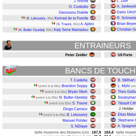
L. Zuffi
J. Roche
A. Jankewit
O. Custodio
Dario Ulric
Gaoussou Diakite
R. Schneid
Konrad de la Fuente
(
B. Lekoueiry
, 46e)
Brian Beye
A. Ajdini
(
S. Traore
, 82e)
Christian 
Kaly Sene Mamadou
(
N. Butler-Oyedeji
, 89e)
ENTRAINEURS
Peter Zeidler
Uli Forte
BANCS DE TOUCH
T. Castella
B. Stillhart
Brandon Soppy
L. Mühl
(entré à la 66e)
(en
Bryan Okoh
Theo Golli
(entré à la 66e)
N. Butler-Oyedeji
Souleyman
(entré à la 89e)
S. Traore
Tibault Cit
(entré à la 82e)
J. Holder
Diogo Carraco
Elias Malu
B. Lekoueiry
(entré à la 46e)
Stephane 
Manuel Polster
A. Spagnol
S. NDiaye
taille moyenne des titulaires (cm) :
187,9
184,4
: taille moye