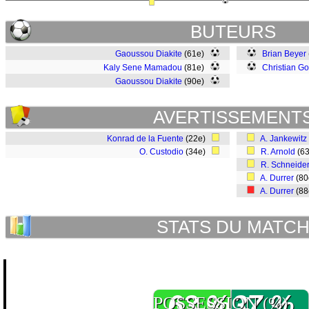
BUTEURS
Gaoussou Diakite
(61e)
Brian Beyer
Kaly Sene Mamadou
(81e)
Christian G
Gaoussou Diakite
(90e)
AVERTISSEMENT
Konrad de la Fuente
(22e)
A. Jankewitz
O. Custodio
(34e)
R. Arnold
(6
R. Schneide
A. Durrer
(8
A. Durrer
(8
STATS DU MATC
63 %
37 %
POSSESSION
(%)