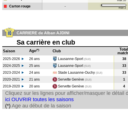
max:10
Carton rouge
-
max:2
CARRIERE de Alban AJDINI
Sa carrière en club
Total
(*)
Age
Saison
Club
match
2025-2026
26 ans
Lausanne-Sport
38
(SUI)
2024-2025
25 ans
Lausanne-Sport
33
(SUI
)
2023-2024
24 ans
Stade Lausanne-Ouchy
33
(SUI
)
2020-2021
21 ans
Servette Genève
1
(SUI
)
2019-2020
20 ans
Servette Genève
4
(SUI
)
Cliquez sur les lignes pour afficher/masquer le détai
ici OUVRIR toutes les saisons
(*)
Age au début de la saison