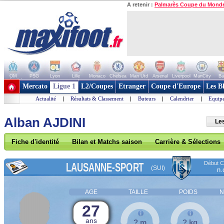
A retenir :
Palmarès Coupe du Mond
OM
PSG
Lyon
Lille
Monaco
Chelsea
Man Utd
Arsenal
Liverpool
ManCity
Ba
+ de clubs
Mercato
Ligue 1
L2/Coupes
Etranger
Coupe d'Europe
Les B
Actualité
|
Résultats & Classement
|
Buteurs
|
Calendrier
|
Equipe
Alban AJDINI
Le
Fiche d'identité
Bilan et Matchs saison
Carrière & Sélections
Début Co
LAUSANNE-SPORT
(SUI)
n.
AGE
TAILLE
POIDS
N
27
ans
? m
? kg