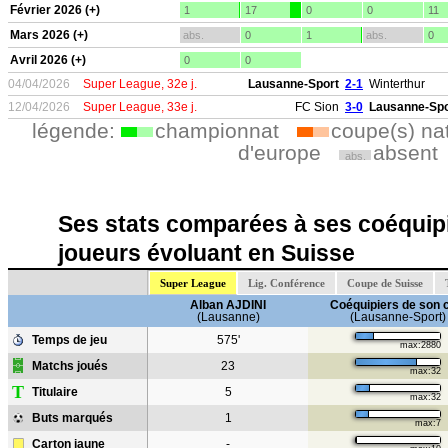
Février 2026 (+)
1
17
0
0
11
Mars 2026 (+)
abs.
0
1
abs.
0
Avril 2026 (+)
0
0
04/04/2026
Super League, 32e j.
Lausanne-Sport
2-1
Winterthur
12/04/2026
Super League, 33e j.
FC Sion
3-0
Lausanne-Spo
légende:
championnat
coupe(s) na
d'europe
absent
abs.
Ses stats comparées à ses coéquipi
joueurs évoluant en Suisse
Super League
Lig. Conférence
Coupe de Suisse
Alban AJDINI
Coéquipiers de son 
(Lausanne)
(Lausanne-Sport)
Temps de jeu
575'
max:2880
Matchs joués
23
max:32
T
Titulaire
5
max:32
Buts marqués
1
max:7
Carton jaune
-