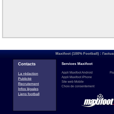
Maxifoot (100% Football) : l'actua
Services Maxifoot
Contacts
Appli Maxifoot Android
Flu
La rédaction
Appli Maxifoot iPhone
Publicité
Site web Mobile
Recrutement
Choix de consentement
Infos légales
Liens football