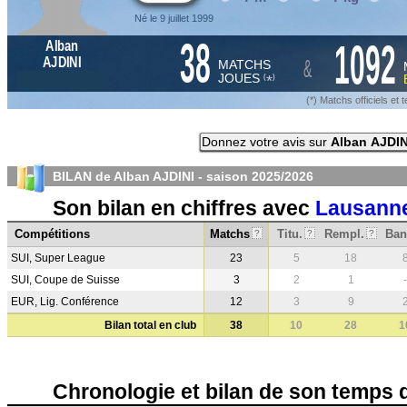
Né le 9 juillet 1999
38
1092
Alban
&
AJDINI
MATCHS
JOUES
*
(
)
(*) Matchs officiels e
Donnez votre avis sur
Alban AJDIN
BILAN de Alban AJDINI - saison
2025/2026
Son bilan en chiffres avec
Lausanne
Compétitions
Matchs
Titu.
Rempl.
Ban
?
?
?
SUI, Super League
23
5
18
SUI, Coupe de Suisse
3
2
1
-
EUR, Lig. Conférence
12
3
9
Bilan total en club
38
10
28
1
Chronologie et bilan de son temps 