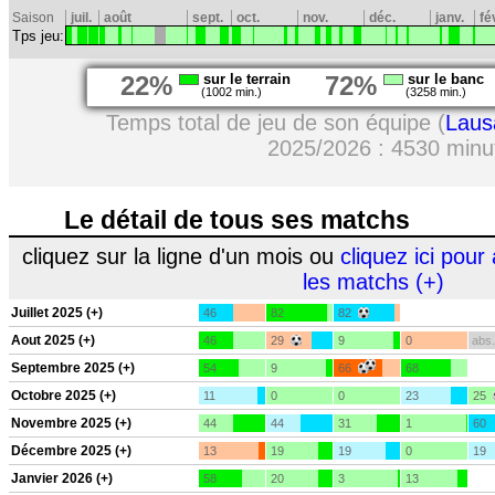
Saison
juil.
août
sept.
oct.
nov.
déc.
janv.
fé
Tps jeu:
22%
sur le terrain
72%
sur le banc
(1002 min.)
(3258 min.)
Temps total de jeu de son équipe (
Laus
2025/2026 : 4530 minu
Le détail de tous ses matchs
cliquez sur la ligne d'un mois ou
cliquez ici pour 
les matchs (+)
Juillet 2025 (+)
46
82
82
Aout 2025 (+)
46
29
9
0
abs.
Septembre 2025 (+)
54
9
66
68
Octobre 2025 (+)
11
0
0
23
25
Novembre 2025 (+)
44
44
31
1
60
Décembre 2025 (+)
13
19
19
0
19
Janvier 2026 (+)
58
20
3
13