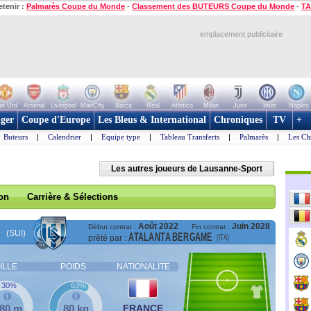
etenir :
Palmarès Coupe du Monde
-
Classement des BUTEURS Coupe du Monde
-
TA
emplacement publicitaire
n Utd
Arsenal
Liverpool
ManCity
Barca
Real
Atletico
Milan
Juve
Inter
Naples
ger
Coupe d'Europe
Les Bleus & International
Chroniques
TV
+
Buteurs
|
Calendrier
|
Equipe type
|
Tableau Transferts
|
Palmarès
|
Les Cl
Les autres joueurs de Lausanne-Sport
son
Carrière & Sélections
Août 2022
Juin 2028
Début contrat :
Fin contrat :
(SUI)
ATALANTA BERGAME
(ITA)
prêté par :
ILLE
POIDS
NATIONALITE
30%
63%
,80 m
80 kg
FRANCE