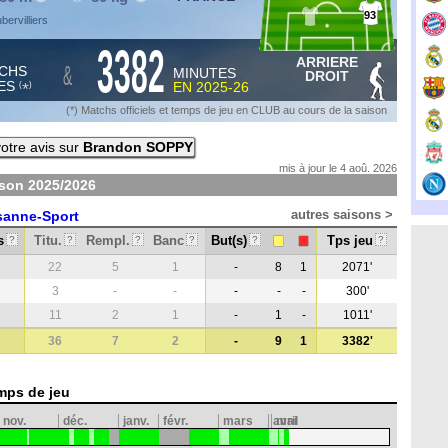
93
bervilliers
3382
ARRIERE
&
CHS
MINUTES
DROIT
ES
EN
2025-26
*
(
)
(*) Matchs officiels et temps de jeu en CLUB au cours de la saison
otre avis sur
Brandon SOPPY
mis à jour le 4 aoû. 2026
ison
2025/2026
autres saisons >
sanne-Sport
s
Titu.
Rempl.
Banc
But(s)
Tps jeu
?
?
?
?
?
?
22
5
1
-
8
1
2071'
3
-
-
-
-
-
300'
11
2
1
-
1
-
1011'
36
7
2
-
9
1
3382'
mps de jeu
nov.
déc.
janv.
févr.
mars
avril
mai