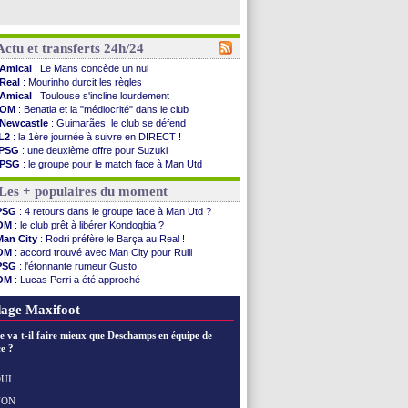
Actu et transferts 24h/24
Amical
: Le Mans concède un nul
Real
: Mourinho durcit les règles
Amical
: Toulouse s'incline lourdement
OM
: Benatia et la "médiocrité" dans le club
Newcastle
: Guimarães, le club se défend
L2
: la 1ère journée à suivre en DIRECT !
PSG
: une deuxième offre pour Suzuki
PSG
: le groupe pour le match face à Man Utd
OM
: le jour où tout a basculé pour Benatia
Les + populaires du moment
Heracles
: Reine-Adélaïde, le sort s'acharne...
Monaco
: Mawissa a gravement blessé Uche
PSG
: 4 retours dans le groupe face à Man Utd ?
OM
: accord avec la Real Sociedad pour Aguerd
OM
: le club prêt à libérer Kondogbia ?
Barça
: Araujo va partir en prêt à Liverpool
Man City
: Rodri préfère le Barça au Real !
OM
: Côme pousse pour Gouiri
OM
: accord trouvé avec Man City pour Rulli
Man Utd
: le groupe pour défier le PSG
PSG
: l'étonnante rumeur Gusto
L3
: Caen premier leader
OM
: Lucas Perri a été approché
OM
: Højbjerg, son agent maintient le suspense
OM
: une offre pour Bulka
OM
: Gouiri évoque son avenir
Ouganda
: Owori battu à mort à Kampala
age Maxifoot
Leipzig
: le transfert d'Asllani tombe à l'eau
L3
: 1ère utilisation du Football Video Support
e va t-il faire mieux que Deschamps en équipe de
OM
: Benatia envoie une pique à Longoria
e ?
illarreal
: Al-Ahli veut Pape Gueye
Lyon
: la dernière saison de Fonseca ?
UI
OM
: un nouveau prétendant pour Højbjerg
NON
Voir les brèves précédentes