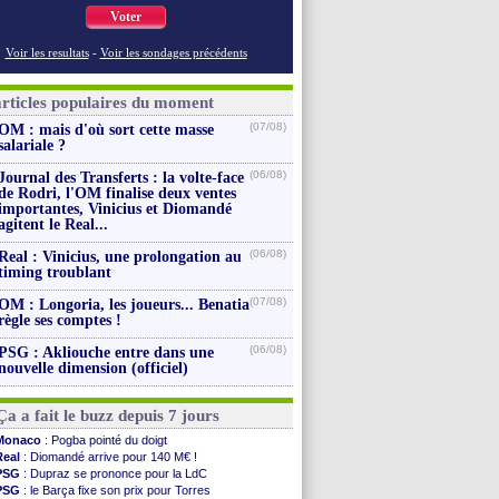
Voter
Voir les resultats
-
Voir les sondages précédents
articles populaires du moment
(07/08)
OM : mais d'où sort cette masse
salariale ?
(06/08)
Journal des Transferts : la volte-face
de Rodri, l'OM finalise deux ventes
importantes, Vinicius et Diomandé
agitent le Real...
(06/08)
Real : Vinicius, une prolongation au
timing troublant
(07/08)
OM : Longoria, les joueurs... Benatia
règle ses comptes !
(06/08)
PSG : Akliouche entre dans une
nouvelle dimension (officiel)
Ça a fait le buzz depuis 7 jours
Monaco
: Pogba pointé du doigt
Real
: Diomandé arrive pour 140 M€ !
PSG
: Dupraz se prononce pour la LdC
PSG
: le Barça fixe son prix pour Torres