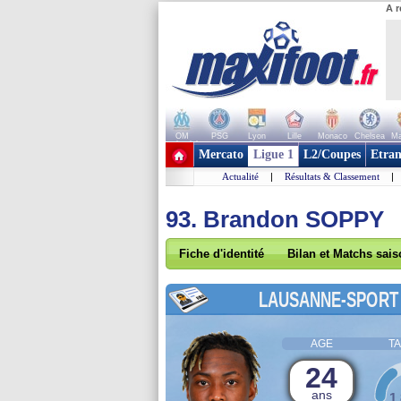
A r
OM
PSG
Lyon
Lille
Monaco
Chelsea
Ma
+ de clubs
Mercato
Ligue 1
L2/Coupes
Etran
Actualité
|
Résultats & Classement
|
93. Brandon SOPPY
Fiche d'identité
Bilan et Matchs sai
LAUSANNE-SPORT
AGE
TA
24
ans
1