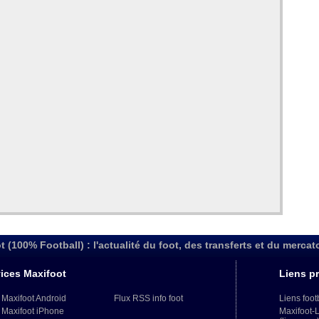
t (100% Football) : l'actualité du foot, des transferts et du mercat
ices Maxifoot
Liens pr
 Maxifoot Android
Flux RSS info foot
Liens foot
 Maxifoot iPhone
Maxifoot-