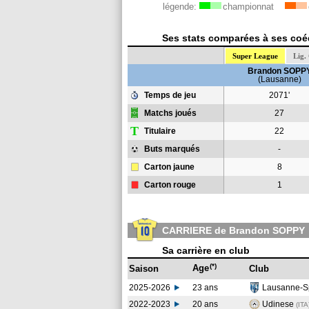
légende:
championnat
Ses stats comparées à ses coéq
Super League
Lig.
Brandon SOPP
(Lausanne)
Temps de jeu
2071'
Matchs joués
27
T
Titulaire
22
Buts marqués
-
Carton jaune
8
Carton rouge
1
CARRIERE de Brandon SOPPY
Sa carrière en club
(*)
Age
Saison
Club
2025-2026
23 ans
Lausanne-S
2022-2023
20 ans
Udinese
(ITA