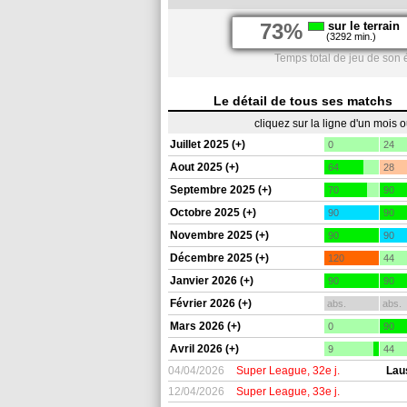
73%
sur le terrain
(3292 min.)
Temps total de jeu de son 
Le détail de tous ses matchs
cliquez sur la ligne d'un mois 
Juillet 2025 (+)
0
24
Aout 2025 (+)
64
28
Septembre 2025 (+)
70
90
Octobre 2025 (+)
90
90
Novembre 2025 (+)
90
90
Décembre 2025 (+)
120
44
Janvier 2026 (+)
90
90
Février 2026 (+)
abs.
abs.
Mars 2026 (+)
0
90
Avril 2026 (+)
9
44
04/04/2026
Super League, 32e j.
Lau
12/04/2026
Super League, 33e j.