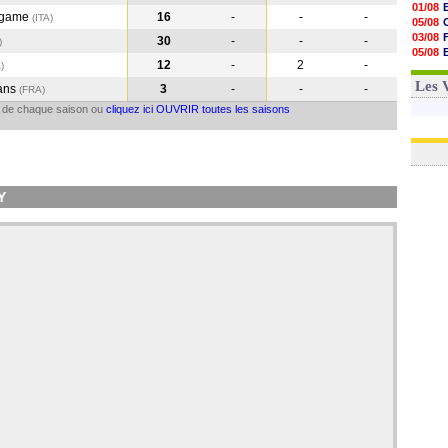
01/08
rgame
16
-
-
-
(ITA
)
05/08
03/08
30
-
-
-
)
05/08
12
-
2
-
A
)
03/08
03/08
Les 
ans
3
-
-
-
(FRA
)
il de chaque saison ou
cliquez ici OUVRIR toutes les saisons
Y