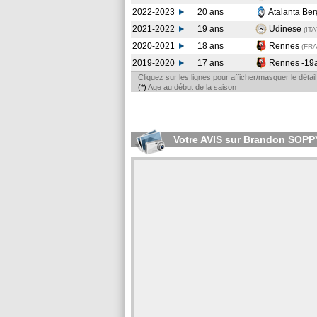
2022-2023
20 ans
Atalanta Be
2021-2022
19 ans
Udinese
(ITA
2020-2021
18 ans
Rennes
(FR
2019-2020
17 ans
Rennes -19
Cliquez sur les lignes pour afficher/masquer le déta
(*)
Age au début de la saison
Votre AVIS sur Brandon SOPP