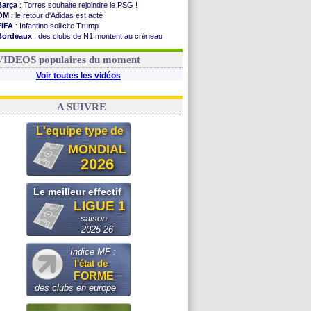
Barça
: Torres souhaite rejoindre le PSG !
OM
: le retour d'Adidas est acté
FIFA
: Infantino sollicite Trump
Bordeaux
: des clubs de N1 montent au créneau
Argentine
: quand Medina recadre... sa mère
Real
: le démenti de Leipzig pour Diomandé
VIDEOS populaires du moment
Voir toutes les vidéos
A SUIVRE
L'equipe type de
MONDIAL
2026
Le meilleur effectif
LIGUE 1
saison
2025-26
Indice MF :
l'état de
FORME
des clubs en europe