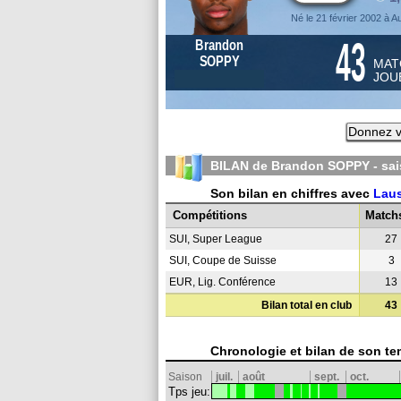
Né le 21 février 2002 à Au
43
Brandon
SOPPY
MAT
JOU
Donnez v
BILAN de Brandon SOPPY - sa
Son bilan en chiffres avec
Lau
Compétitions
Match
SUI, Super League
27
SUI, Coupe de Suisse
3
EUR, Lig. Conférence
13
Bilan total en club
43
Chronologie et bilan de son te
Saison
juil.
août
sept.
oct.
Tps jeu: