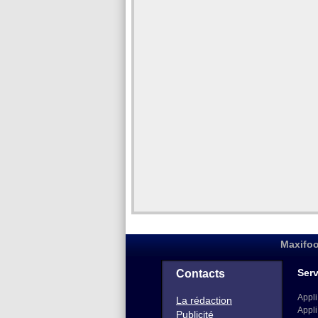
Maxifoo
Serv
Contacts
Appli
La rédaction
Appli
Publicité