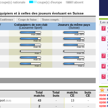
coupe(s) nationale
coupe(s) d'europe
absent
abs.
uipiers et à celles des joueurs évoluant en Suisse
 Conférence
Coupe de Suisse
Toutes compét.
Les 
Y
Coéquipiers de son club
Joueurs du même pays
1
(Lausanne-Sport)
(Suisse)
max:2880
max:2970
2
max:32
max:33
max:32
max:33
max:7
max:16
3
max:10
max:11
4
max:2
max:2
5
Total
Total
matchs
buts
matchs
buts
CE
CE
05/08
05/08
port
43
-
13
-
(SUI)
02/08
2
-
-
-
02/08
)