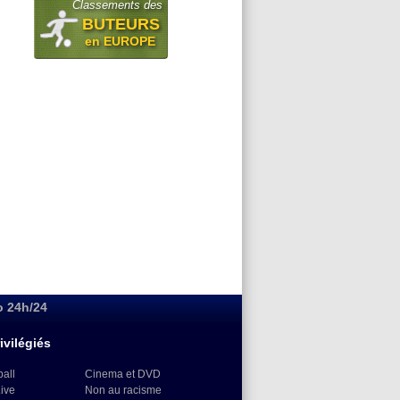
Classements des
BUTEURS
en EUROPE
o 24h/24
ivilégiés
ball
Cinema et DVD
Live
Non au racisme