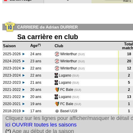
max:1
CARRIERE de Adrian DURRER
Sa carrière en club
Total
(*)
Age
Saison
Club
match
2025-2026
24 ans
Winterthur
18
(SUI)
2024-2025
23 ans
Winterthur
20
(SUI
)
2023-2024
22 ans
Winterthur
12
(SUI
)
2023-2024
22 ans
Lugano
2
(SUI
)
2022-2023
21 ans
Lugano
5
(SUI
)
2021-2022
20 ans
FC Bale
2
(SUI
)
2021-2022
20 ans
Lugano
13
(SUI
)
2020-2021
19 ans
FC Bale
1
(SUI
)
2018-2019
17 ans
Basel U19
1
Cliquez sur les lignes pour afficher/masquer le détai
ici OUVRIR toutes les saisons
(*)
Age au début de la saison