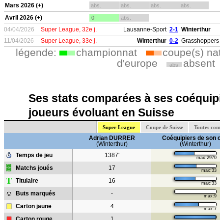
Mars 2026 (+)
abs.
abs.
abs.
abs.
Avril 2026 (+)
0
abs.
04/04/2026
Super League, 32e j.
Lausanne-Sport
2-1
Winterthur
11/04/2026
Super League, 33e j.
Winterthur
0-2
Grasshoppers 
légende:
championnat
coupe(s) na
d'europe
absent
abs.
Ses stats comparées à ses coéquipi
joueurs évoluant en Suisse
Super League
Coupe de Suisse
Toutes com
Adrian DURRER
Coéquipiers de son 
(Winterthur)
(Winterthur)
Temps de jeu
1387'
max:2970
Matchs joués
17
max:33
T
Titulaire
16
max:33
Buts marqués
-
max:9
Carton jaune
4
max:7
Carton rouge
1