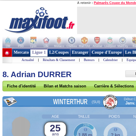
A retenir :
Palmarès Coupe du Mond
OM
PSG
Lyon
Lille
Monaco
Chelsea
Man Utd
Arsenal
Liverpool
ManCity
Ba
+ de clubs
Mercato
Ligue 1
L2/Coupes
Etranger
Coupe d'Europe
Les B
Actualité
|
Résultats & Classement
|
Buteurs
|
Calendrier
|
Equipe
8. Adrian DURRER
Fiche d'identité
Bilan et Matchs saison
Carrière & Sélections
Début Co
WINTERTHUR
(SUI)
Janv.
AGE
TAILLE
POIDS
N
25
75%
ans
1,88 m
? kg