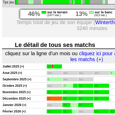
Tps jeu:
46%
sur le terrain
13%
sur le banc
(1477 min.)
(413 min.)
Temps total de jeu de son équipe (
Winterth
3240 minutes
Le détail de tous ses matchs
cliquez sur la ligne d'un mois ou
cliquez ici pour 
les matchs (+)
Juillet 2025 (+)
88
Aout 2025 (+)
abs.
abs.
abs.
abs.
0
Septembre 2025 (+)
0
abs.
abs.
Octobre 2025 (+)
abs.
27
90
90
Novembre 2025 (+)
90
90
90
90
Décembre 2025 (+)
90
90
90
90
Janvier 2026 (+)
abs.
46
90
Février 2026 (+)
90
56
abs.
90
90