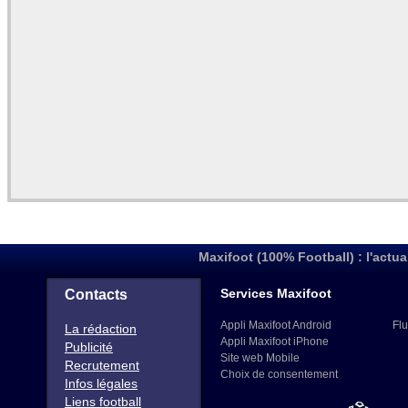
Maxifoot (100% Football) : l'actua
Services Maxifoot
Contacts
Appli Maxifoot Android
Flu
La rédaction
Appli Maxifoot iPhone
Publicité
Site web Mobile
Recrutement
Choix de consentement
Infos légales
Liens football