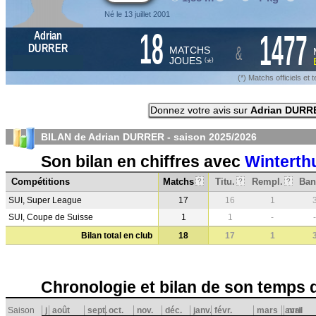
Né le 13 juillet 2001
18
1477
Adrian
&
DURRER
MATCHS
JOUES
*
(
)
(*) Matchs officiels e
Donnez votre avis sur
Adrian DURR
BILAN de Adrian DURRER - saison
2025/2026
Son bilan en chiffres avec
Winterth
Compétitions
Matchs
Titu.
Rempl.
Ban
?
?
?
SUI, Super League
17
16
1
SUI, Coupe de Suisse
1
1
-
-
Bilan total en club
18
17
1
Chronologie et bilan de son temps 
Saison
j
août
sept.
oct.
nov.
déc.
janv.
févr.
mars
avril
mai