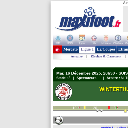
A r
OM
PSG
Lyon
Lille
Monaco
Chelsea
Ma
+ de clubs
Mercato
Ligue 1
L2/Coupes
Etran
Actualité
|
Résultats & Classement
|
Mar. 16 Décembre 2025, 20h30 - SUI
Stade :
à |
Spectateurs :
- |
Arbitre :
M. T
WINTERTH
1
10
20
30