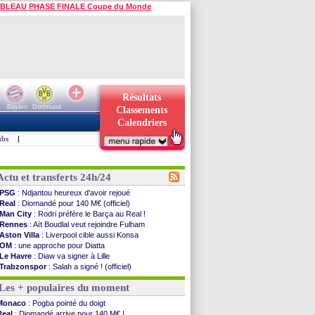
BLEAU PHASE FINALE Coupe du Monde
Résultats
Bayern
Dortmund
Classements
Calendriers
ubs
|
Actu et transferts 24h/24
PSG
: Ndjantou heureux d'avoir rejoué
Real
: Diomandé pour 140 M€ (officiel)
Man City
: Rodri préfère le Barça au Real !
Rennes
: Aït Boudlal veut rejoindre Fulham
Aston Villa
: Liverpool cible aussi Konsa
OM
: une approche pour Diatta
Le Havre
: Diaw va signer à Lille
Trabzonspor
: Salah a signé ! (officiel)
Bordeaux
: les mots de Mavuba
Les + populaires du moment
FIFA
: Al-Khelaïfi président ? Tebas dit non
Fenerbahçe
: Greenwood savoure son premier ...
Monaco
: Pogba pointé du doigt
Bordeaux
: Mavuba n'est plus l'entraîneur (off.)
Real
: Diomandé arrive pour 140 M€ !