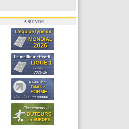
A SUIVRE
L'equipe type de
MONDIAL
2026
Le meilleur effectif
LIGUE 1
saison
2025-26
Indice MF :
l'état de
FORME
des clubs en europe
Classements des
BUTEURS
en EUROPE