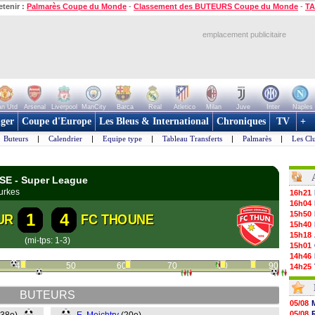
etenir :
Palmarès Coupe du Monde
-
Classement des BUTEURS Coupe du Monde
-
TA
emplacement publicitaire
n Utd
Arsenal
Liverpool
ManCity
Barca
Real
Atletico
Milan
Juve
Inter
Naples
ger
Coupe d'Europe
Les Bleus & International
Chroniques
TV
+
Buteurs
|
Calendrier
|
Equipe type
|
Tableau Transferts
|
Palmarès
|
Les Cl
SSE - Super League
urkes
16h21
16h04
15h50
1
4
UR
FC THOUNE
15h40
15h18
(mi-tps: 1-3)
15h01
14h46
40
50
60
70
80
90
14h25
14h12
13h51
BUTEURS
13h29
05/08
13h11
05/08