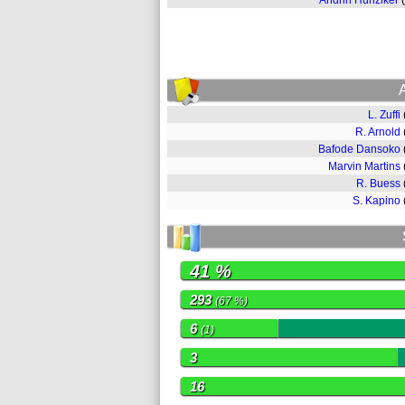
Andrin Hunziker
L. Zuffi
R. Arnold
Bafode Dansoko
Marvin Martins
R. Buess
S. Kapino
41 %
293
(67 %)
6
(1)
3
16