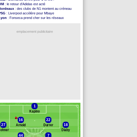
Galatasaray
: Milan rejette 35 M€ pour Leão
OM
: le retour d'Adidas est acté
Southampton
: D. Traoré prêté au Mans (officiel)
Bordeaux
: des clubs de N1 montent au créneau
Real
: Vinicius tout proche de prolonger !
PSG
: Liverpool accélère pour Mbaye
VIDEO
: un accueil impressionnant pour Salah !
Lyon
: Fonseca prend cher sur les réseaux
Real
: Diomandé attendu ce jeudi à Madrid !
Real
: une nouvelle offre pour Vinicius
Real
: Rodri, la piste Barça se confirme
Trabzonspor
: une annonce pour Salah !
PSG
: Akliouche arrive ce jeudi à Paris !
emplacement publicitaire
Médias
: la Liga quitte beIN Sports !
PSG
: pas d'inquiétude pour Rafael Pol
Real
: ça se complique pour Rodri !
Barça
: Ferran Torres donne son feu vert au ...
FIFA
: des excuses après le projet
Voir les brèves précédentes
1
Kapino
16
22
27
18
Arnold
Durrer
ohner
Diaby
44
7