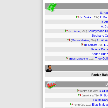
S. Ka
F. Ro
(
N. Burkart
, 79e)
R. Ar
A. Du
Souleymane D
(
R. Buess
, 79e)
Stephane C
A. Janke
(
Marvin Martins
, 30e)
L. 
(
B. Stillhart
, 79e)
Bafode Dan
Andrin Hunz
Theo Goll
(
Elias Maluvunu
, 11e)
Patrick Ra
B
B. Still
(entré à la 79e)
R. Bu
(entré à la 79e)
Pajtim Kas
Elias Maluv
(entré à la 11e)