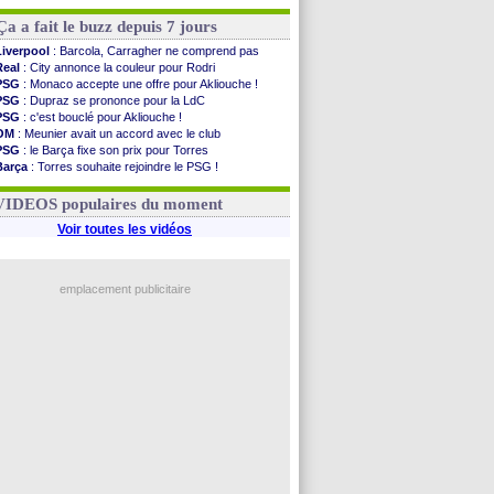
Ça a fait le buzz depuis 7 jours
Liverpool
: Barcola, Carragher ne comprend pas
Real
: City annonce la couleur pour Rodri
PSG
: Monaco accepte une offre pour Akliouche !
PSG
: Dupraz se prononce pour la LdC
PSG
: c'est bouclé pour Akliouche !
OM
: Meunier avait un accord avec le club
PSG
: le Barça fixe son prix pour Torres
Barça
: Torres souhaite rejoindre le PSG !
FIFA
: Infantino sollicite Trump
Argentine
: quand Medina recadre... sa mère
VIDEOS populaires du moment
Voir toutes les vidéos
emplacement publicitaire