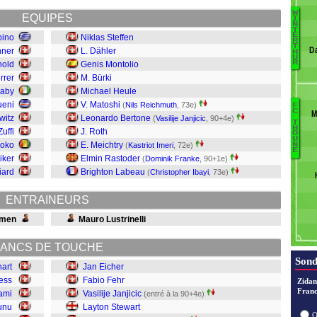
W
EQUIPES
I
N
T
St
E
pino
Niklas Steffen
R
T
B
D
hner
L. Dähler
H
U
K
R
nold
Genis Montolio
M
rrer
M. Bürki
Ma
iaby
Michael Heule
Be
ueni
V. Matoshi
(
Nils Reichmuth
, 73e)
F
C
S
M
witz
Leonardo Bertone
(
Vasilije Janjicic
, 90+4e)
T
Ei
C
H
Zuffi
J. Roth
O
Fe
Ci
U
soko
E. Meichtry
(
Kastriot Imeri
, 72e)
N
E
Ja
iker
Elmin Rastoder
(
Dominik Franke
, 90+1e)
St
iard
Brighton Labeau
(
Christopher Ibayi
, 73e)
Im
R
ENTRAINEURS
Ib
G
hmen
Mauro Lustrinelli
F
ANCS DE TOUCHE
Sond
hart
Jan Eicher
ess
Fabio Fehr
Zidan
Franc
ami
Vasilije Janjicic
(entré à la 90+4e)
unu
Layton Stewart
O