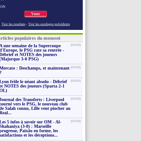
NON
Voter
Voir les resultats
-
Voir les sondages précédents
articles populaires du moment
(05/08)
A une semaine de la Supercoupe
d'Europe, le PSG rate sa rentrée -
Débrief et NOTES des joueurs
(Majorque 3-0 PSG)
(05/08)
Mercato : Deschamps, et maintenant
?
(04/08)
Lyon frôle le néant absolu - Débrief
et NOTES des joueurs (Sparta 2-1
OL)
(05/08)
Journal des Transferts : Liverpool
tourné vers le PSG, le nouveau club
de Salah connu, Lille veut piocher au
Real...
(05/08)
Les 5 infos à savoir sur OM - Al-
Shahaniya (3-0) : Marseille
progresse, Paixão en forme, les
satisfactions et les déceptions...