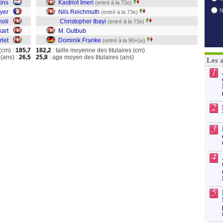
ins
Kastriot Imeri
(entré à la 72e)
yer
Nils Reichmuth
(entré à la 73e)
oli
Christopher Ibayi
(entré à la 73e)
kart
M. Gutbub
rlet
Dominik Franke
(entré à la 90+1e)
(cm) :
185,7
182,2
: taille moyenne des titulaires (cm)
(ans) :
26,5
25,8
: age moyen des titulaires (ans)
Les 
1
2
3
4
5