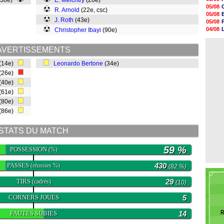
(38e)
E. Meichtry
(20e)
12h46
05/08
R. Arnold
(22e, csc)
12h28
05/08
12h10
J. Roth
(43e)
05/08
11h58
04/08
Christopher Ibayi
(90e)
11h35
05/08
11h19
04/08
11h07
AVERTISSEMENTS
10h53
(14e)
Leonardo Bertone
(34e)
10h36
10h13
(26e)
09h51
(40e)
09h32
(61e)
(80e)
(86e)
STATS DU MATCH
59 %
POSSESSION
(%)
PASSES
430
(réussies %)
(82 %)
TIRS
29
(cadrés)
(10)
CORNERS JOUES
5
R
FAUTES SUBIES
14