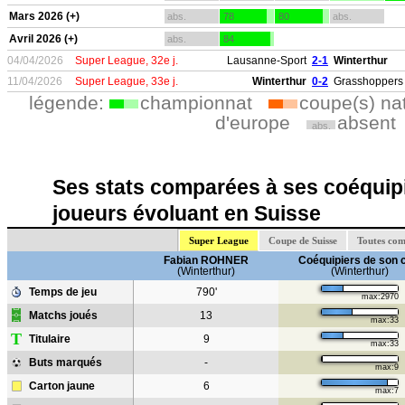
Mars 2026 (+)
abs.
78
80
abs.
Avril 2026 (+)
abs.
84
04/04/2026
Super League, 32e j.
Lausanne-Sport
2-1
Winterthur
11/04/2026
Super League, 33e j.
Winterthur
0-2
Grasshoppers 
légende:
championnat
coupe(s) na
d'europe
absent
abs.
Ses stats comparées à ses coéquipi
joueurs évoluant en Suisse
Super League
Coupe de Suisse
Toutes com
Fabian ROHNER
Coéquipiers de son 
(Winterthur)
(Winterthur)
Temps de jeu
790'
max:2970
Matchs joués
13
max:33
T
Titulaire
9
max:33
Buts marqués
-
max:9
Carton jaune
6
max:7