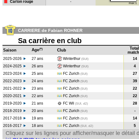
Carton rouge
-
max:1
CARRIERE de Fabian ROHNER
Sa carrière en club
Total
(*)
Age
Saison
Club
match
2025-2026
27 ans
Winterthur
14
(SUI)
2024-2025
26 ans
Winterthur
4
(SUI
)
2023-2024
25 ans
FC Zurich
27
(SUI
)
2022-2023
24 ans
FC Zurich
39
(SUI
)
2021-2022
23 ans
FC Zurich
22
(SUI
)
2020-2021
22 ans
FC Zurich
22
(SUI
)
2019-2020
21 ans
FC Wil
28
(SUI, d2)
2018-2019
20 ans
FC Zurich
-
(SUI
)
2017-2018
19 ans
FC Zurich
14
(SUI
)
2016-2017
18 ans
FC Zurich
5
(SUI, d2)
Cliquez sur les lignes pour afficher/masquer le détai