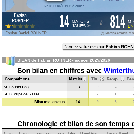
Né le 17 août 1998 à Zürich
14
814
Fabian
&
ROHNER
MATCHS
MI
JOUES
E
*
(
)
Fabian Daniel ROHNER
(*) Matchs officiels e
Donnez votre avis sur
Fabian ROHN
BILAN de Fabian ROHNER - saison
2025/2026
Son bilan en chiffres avec
Winterth
Compétitions
Matchs
Titu.
Rempl.
Ban
?
?
?
SUI, Super League
13
9
4
SUI, Coupe de Suisse
1
-
1
-
Bilan total en club
14
9
5
Chronologie et bilan de son temps 
Saison
j
août
sept.
oct.
nov.
déc.
janv.
févr.
mars
avril
mai