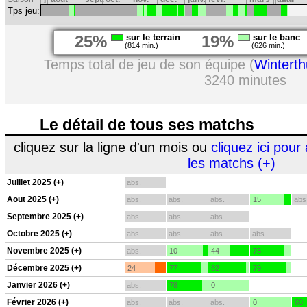
Tps jeu:
25%
sur le terrain
19%
sur le banc
(814 min.)
(626 min.)
Temps total de jeu de son équipe (
Winterth
3240 minutes
Le détail de tous ses matchs
cliquez sur la ligne d'un mois ou
cliquez ici pour 
les matchs (+)
Juillet 2025 (+)
abs.
Aout 2025 (+)
abs.
abs.
abs.
15
abs
Septembre 2025 (+)
abs.
abs.
abs.
Octobre 2025 (+)
abs.
abs.
abs.
abs.
Novembre 2025 (+)
abs.
10
44
75
Décembre 2025 (+)
24
77
82
79
Janvier 2026 (+)
abs.
78
0
Février 2026 (+)
abs.
abs.
abs.
0
60