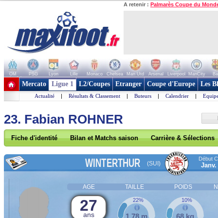
A retenir :
Palmarès Coupe du Mond
OM
PSG
Lyon
Lille
Monaco
Chelsea
Man Utd
Arsenal
Liverpool
ManCity
Ba
+ de clubs
Mercato
Ligue 1
L2/Coupes
Etranger
Coupe d'Europe
Les B
Actualité
|
Résultats & Classement
|
Buteurs
|
Calendrier
|
Equipe
23. Fabian ROHNER
Fiche d'identité
Bilan et Matchs saison
Carrière & Sélections
Début Co
WINTERTHUR
(SUI)
Janv.
AGE
TAILLE
POIDS
N
27
22%
10%
ans
1,78 m
68 kg