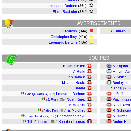
L. Dähler
(20e)
Leonardo Bertone
(36e)
Elmin Rastoder
(82e)
AVERTISSEMENTS
V. Matoshi
(39e)
A. Durrer
(5
Christopher Ibayi
(41e)
Leonardo Bertone
(43e)
EQUIPES
Niklas Steffen
S. Kapino
M. Bürki
Marvin Mart
Jan Bamert
S. Sidler
Michael Heule
Souleyman
L. Dähler
L. Sahitaj
(
N. B
Leonardo Bertone
L. Zuffi
(
Vasilije Janjicic
, 85e)
Noah Rupp
Pajtim Kas
(
J. Roth
, 55e)
V. Matoshi
A. Jankewit
E. Meichtry
R. Schneid
(
Fabio Fehr
, 68e)
Christopher Ibayi
A. Durrer
(
Elmin Rastoder
, 55e)
Brighton Labeau
Andrin Hun
(
Nils Reichmuth
, 55e)