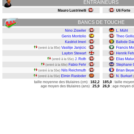
ENTRAINEURS
Mauro Lustrinelli
Uli Forte
BANCS DE TOUCHE
Nino Ziswiler
L. Mühl
Genis Montolio
Theo Golli
Kastriot Imeri
Bafode Da
Vasilije Janjicic
Francis M
(entré à la 85e)
Layton Stewart
Henrik Feh
J. Roth
Elias Malu
(entré à la 55e)
Fabio Fehr
Stephane 
(entré à la 68e)
Nils Reichmuth
Brian Beye
(entré à la 55e)
Elmin Rastoder
N. Burkart
(entré à la 55e)
taille moyenne des titulaires (cm) :
182,2
185,0
: taille moye
age moyen des titulaires (ans) :
25,9
26,9
: age moyen de