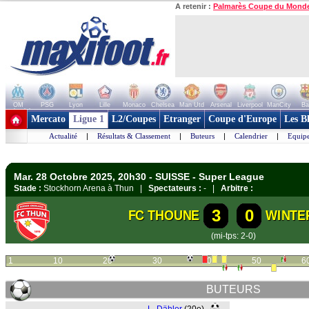
A retenir :
Palmarès Coupe du Mond
OM
PSG
Lyon
Lille
Monaco
Chelsea
Man Utd
Arsenal
Liverpool
ManCity
Ba
+ de clubs
Mercato
Ligue 1
L2/Coupes
Etranger
Coupe d'Europe
Les B
Actualité
|
Résultats & Classement
|
Buteurs
|
Calendrier
|
Equipe
Mar. 28 Octobre 2025, 20h30 - SUISSE - Super League
Stade :
Stockhorn Arena à Thun |
Spectateurs :
- |
Arbitre :
3
0
FC THOUNE
WINTE
(mi-tps: 2-0)
1
10
20
30
40
50
6
BUTEURS