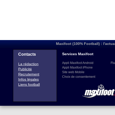
Maxifoot (100% Football) : l'actua
Services Maxifoot
Contacts
Appli Maxifoot Android
Flu
La rédaction
Appli Maxifoot iPhone
Publicité
Site web Mobile
Recrutement
Choix de consentement
Infos légales
Liens football