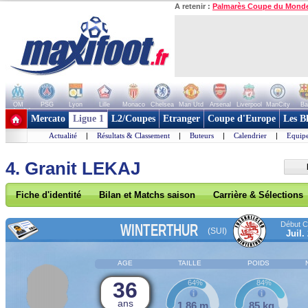
A retenir :
Palmarès Coupe du Mond
OM
PSG
Lyon
Lille
Monaco
Chelsea
Man Utd
Arsenal
Liverpool
ManCity
Ba
+ de clubs
Mercato
Ligue 1
L2/Coupes
Etranger
Coupe d'Europe
Les B
Actualité
|
Résultats & Classement
|
Buteurs
|
Calendrier
|
Equipe
4. Granit LEKAJ
Fiche d'identité
Bilan et Matchs saison
Carrière & Sélections
Début Co
WINTERTHUR
(SUI)
Juil.
AGE
TAILLE
POIDS
36
64%
84%
ans
1,86 m
85 kg