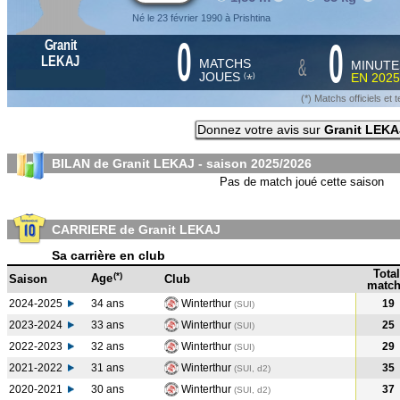
Né le 23 février 1990 à Prishtina
0
0
Granit
&
LEKAJ
MATCHS
MINUTE
JOUES
EN
2025
*
(
)
(*) Matchs officiels e
Donnez votre avis sur
Granit LEKA
BILAN de Granit LEKAJ - saison
2025/2026
Pas de match joué cette saison
CARRIERE de Granit LEKAJ
Sa carrière en club
Total
(*)
Age
Saison
Club
match
2024-2025
34 ans
Winterthur
19
(SUI
)
2023-2024
33 ans
Winterthur
25
(SUI
)
2022-2023
32 ans
Winterthur
29
(SUI
)
2021-2022
31 ans
Winterthur
35
(SUI, d2)
2020-2021
30 ans
Winterthur
37
(SUI, d2)