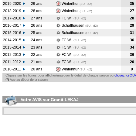
2019-2020
29 ans
Winterthur
35
(SUI, d2)
2018-2019
28 ans
Winterthur
27
(SUI, d2)
2017-2018
27 ans
FC Wil
28
(SUI, d2)
2016-2017
26 ans
Schaffhausen
29
(SUI, d2)
2015-2016
25 ans
Schaffhausen
31
(SUI, d2)
2014-2015
24 ans
FC Wil
36
(SUI, d2)
2013-2014
23 ans
FC Wil
34
(SUI, d2)
2012-2013
22 ans
FC Wil
36
(SUI, d2)
2011-2012
21 ans
FC Wil
20
(SUI, d2)
2010-2011
20 ans
Winterthur
9
(SUI, d2)
Cliquez sur les lignes pour afficher/masquer le détail de chaque saison ou
cliquez ici OU
(*)
Age au début de la saison
Votre AVIS sur Granit LEKAJ