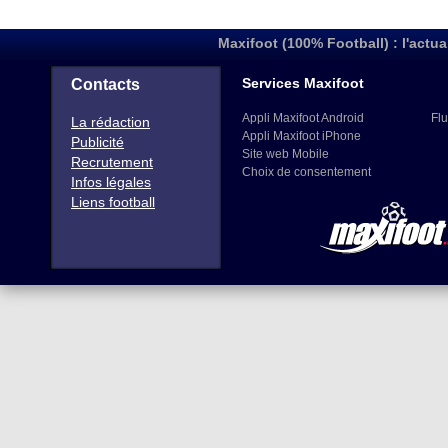
Maxifoot (100% Football) : l'actua
Services Maxifoot
Contacts
Appli Maxifoot Android
Flu
La rédaction
Appli Maxifoot iPhone
Publicité
Site web Mobile
Recrutement
Choix de consentement
Infos légales
Liens football