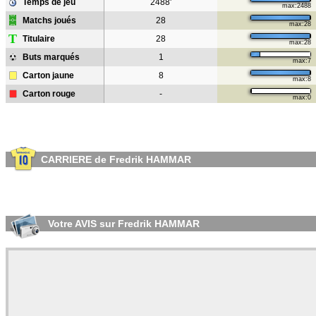
Temps de jeu
2488'
max:2488
Matchs joués
28
max:28
T
Titulaire
28
max:28
Buts marqués
1
max:7
Carton jaune
8
max:8
Carton rouge
-
max:0
CARRIERE de Fredrik HAMMAR
Votre AVIS sur Fredrik HAMMAR