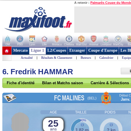
A retenir :
Palmarès Coupe du Mond
OM
PSG
Lyon
Lille
Monaco
Chelsea
Man Utd
Arsenal
Liverpool
ManCity
Ba
+ de clubs
Mercato
Ligue 1
L2/Coupes
Etranger
Coupe d'Europe
Les B
Actualité
|
Résultats & Classement
|
Buteurs
|
Calendrier
|
Equipe
6. Fredrik HAMMAR
Fiche d'identité
Bilan et Matchs saison
Carrière & Sélections
Début Co
FC MALINES
(BEL)
Janv.
AGE
TAILLE
POIDS
N
25
40%
ans
1,82 m
? kg