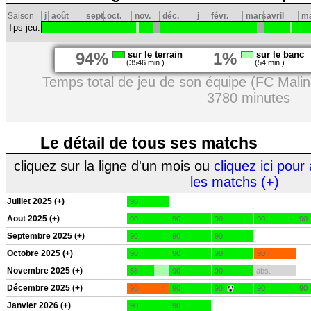
Saison
j
août
sept.
oct.
nov.
déc.
j
févr.
mars
avril
ma
Tps jeu:
94%
sur le terrain
1%
sur le banc
(3546 min.)
(54 min.)
Temps total de jeu de son équipe (FC Malin
3780 minutes
Le détail de tous ses matchs
cliquez sur la ligne d'un mois ou
cliquez ici pour 
les matchs (+)
Juillet 2025 (+)
90
Aout 2025 (+)
90
90
90
90
90
Septembre 2025 (+)
90
90
90
Octobre 2025 (+)
90
90
90
90
Novembre 2025 (+)
58
90
90
abs.
Décembre 2025 (+)
90
90
90
90
90
Janvier 2026 (+)
90
90