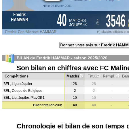
Né le 26 février 2001
40
3546
Fredrik
&
HAMMAR
MATCHS
JOUES
*
(
)
Fredrik Carl Michael HAMMAR
(*) Matchs officiels e
Donnez votre avis sur
Fredrik HAM
BILAN de Fredrik HAMMAR - saison
2025/2026
Son bilan en chiffres avec FC Malin
Compétitions
Matchs
Titu.
Rempl.
Ban
?
?
?
BEL, Ligue Jupiler
28
28
-
-
BEL, Coupe de Belgique
2
2
-
-
BEL, Lig. Jupiler, PlayOff 1
10
10
-
-
Bilan total en club
40
40
-
-
Chronologie et bilan de son temps 