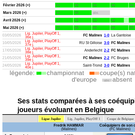
Février 2026 (+)
90
90
90
90
90
Mars 2026 (+)
90
90
abs.
Avril 2026 (+)
90
90
90
68
90
Mai 2026 (+)
90
90
90
90
90
Lig. Jupiler, PlayOff 1,
03/05/2026
FC Malines
1-0
La Gantoise
36e j.
Lig. Jupiler, PlayOff 1,
10/05/2026
RU St Gilloise
3-0
FC Malines
37e j.
Lig. Jupiler, PlayOff 1,
17/05/2026
Anderlecht
2-2
FC Malines
38e j.
Lig. Jupiler, PlayOff 1,
21/05/2026
FC Malines
2-2
FC Bruges
39e j.
Lig. Jupiler, PlayOff 1,
24/05/2026
Saint-Trond
3-0
FC Malines
40e j.
légende:
championnat
coupe(s) na
d'europe
absent
abs.
Ses stats comparées à ses coéquipi
joueurs évoluant en Belgique
Ligue Jupiler
Lig. Jupiler, PlayOff 1
Coupe de Belgique
Fredrik HAMMAR
Coéquipiers de son 
(Malines)
(FC Malines)