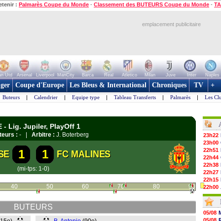
etenir :
Palmarès Coupe du Monde
-
Classement des BUTEURS Coupe du Monde
-
TA
emplacement publicitaire
n Utd
Arsenal
Liverpool
ManCity
Barca
Real
Atletico
Milan
Juve
Inter
Naples
ger
Coupe d'Europe
Les Bleus & International
Chroniques
TV
+
Buteurs
|
Calendrier
|
Equipe type
|
Tableau Transferts
|
Palmarès
|
Les Cl
- Lig. Jupiler, PlayOff 1
teurs :
- |
Arbitre :
J. Boterberg
23h22
23h00
22h51
1
1
SE
FC MALINES
22h44
22h38
(mi-tps: 1-0)
22h27
22h15
40
50
60
70
80
90
22h00
21h48
21h39
BUTEURS
21h26
05/08
21h05
05/08