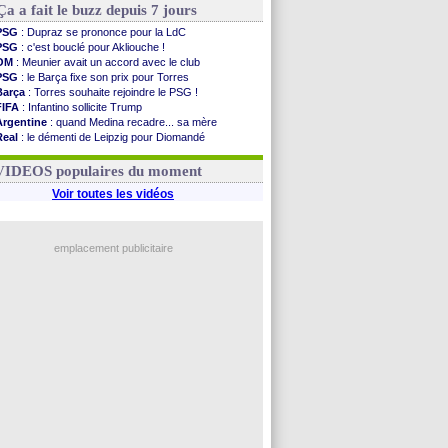
Ça a fait le buzz depuis 7 jours
PSG
: Dupraz se prononce pour la LdC
PSG
: c'est bouclé pour Akliouche !
OM
: Meunier avait un accord avec le club
PSG
: le Barça fixe son prix pour Torres
Barça
: Torres souhaite rejoindre le PSG !
FIFA
: Infantino sollicite Trump
Argentine
: quand Medina recadre... sa mère
Real
: le démenti de Leipzig pour Diomandé
OM
: Paixão attire un 2e club anglais
FIFA
: le conseiller d'Infantino démissionne !
VIDEOS populaires du moment
Voir toutes les vidéos
emplacement publicitaire