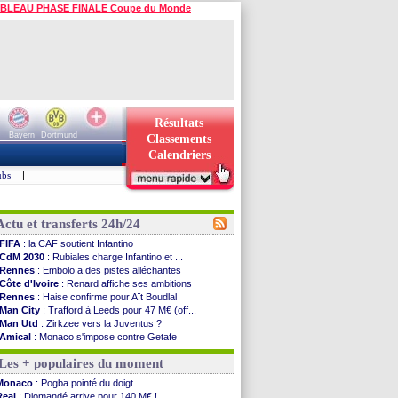
BLEAU PHASE FINALE Coupe du Monde
Résultats
Bayern
Dortmund
Classements
Calendriers
ubs
|
Actu et transferts 24h/24
FIFA
: la CAF soutient Infantino
CdM 2030
: Rubiales charge Infantino et ...
Rennes
: Embolo a des pistes alléchantes
Côte d'Ivoire
: Renard affiche ses ambitions
Rennes
: Haise confirme pour Aït Boudlal
Man City
: Trafford à Leeds pour 47 M€ (off...
Man Utd
: Zirkzee vers la Juventus ?
Amical
: Monaco s'impose contre Getafe
Nantes
: Der Zakarian et sa relation avec Kita
Les + populaires du moment
OM
: le club prêt à libérer Kondogbia ?
Monaco
: le message touchant d'Akliouche
Monaco
: Pogba pointé du doigt
FIFA
: Tebas en remet une couche
Real
: Diomandé arrive pour 140 M€ !