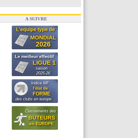
A SUIVRE
L'equipe type de
MONDIAL
2026
Le meilleur effectif
LIGUE 1
saison
2025-26
Indice MF :
l'état de
FORME
des clubs en europe
Classements des
BUTEURS
en EUROPE