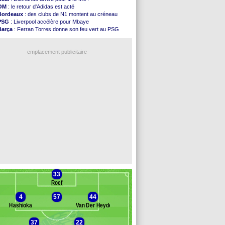
FIFA
: l'UEFA maintient la pression
OM
: le retour d'Adidas est acté
PSG
: Tebas encense Luis Enrique
Bordeaux
: des clubs de N1 montent au créneau
Real
: Vinicius jusqu'en 2032 (officiel)
PSG
: Liverpool accélère pour Mbaye
Lyon
: Mangala va rejoindre Getafe
Barça
: Ferran Torres donne son feu vert au PSG
OM
: une offre refusée pour Aguerd
PSG
: Luis Enrique satisfait malgré tout
Real
: c'est confirmé pour Vinicius
Man City
: Rodri préfère le Barça au Real !
Troyes
: Junior Diaz jusqu'en 2030 (officiel)
emplacement publicitaire
PSG
: Akliouche a signé (officiel)
OM
: une offre pour Bulka
PSG
: contrat signé pour Akliouche
Ouganda
: Owori battu à mort à Kampala
Arsenal
: Arteta veut créer une dynastie
Voir les brèves précédentes
33
Roef
4
57
44
Hashioka
Van Der Heyden
37
22