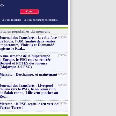
NON
Voter
Voir les resultats
-
Voir les sondages précédents
articles populaires du moment
(06/08)
Journal des Transferts : la volte-face
de Rodri, l'OM finalise deux ventes
importantes, Vinicius et Diomandé
agitent le Real...
(05/08)
A une semaine de la Supercoupe
d'Europe, le PSG rate sa rentrée -
Débrief et NOTES des joueurs
(Majorque 3-0 PSG)
(05/08)
Mercato : Deschamps, et maintenant
?
(05/08)
Journal des Transferts : Liverpool
tourné vers le PSG, le nouveau club
de Salah connu, Lille veut piocher au
Real...
(06/08)
Mercato : le PSG reçoit le feu vert de
Ferran Torres !