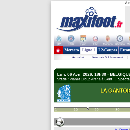
A r
OM
PSG
Lyon
Lille
Monaco
Chelsea
Ma
+ de clubs
Mercato
Ligue 1
L2/Coupes
Etran
Actualité
|
Résultats & Classement
|
Lun. 06 Avril 2026, 18h30 - BELGIQUE 
Stade :
Planet Group Arena à Gent |
Specta
LA GANTOI
1
10
20
30