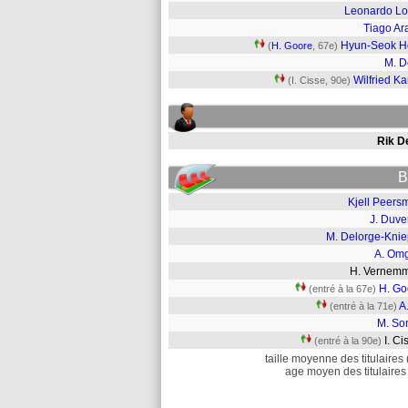
Leonardo L
Tiago Ar
Hyun-Seok H
(
H. Goore
, 67e)
M. 
Wilfried K
(I. Cisse, 90e)
Rik D
B
Kjell Peers
J. Duve
M. Delorge-Knie
A. Om
H. Verne
H. Go
(entré à la 67e)
A.
(entré à la 71e)
M. So
I. C
(entré à la 90e)
taille moyenne des titulaires 
age moyen des titulaires 