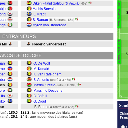
opes
Dikeni-Rafid Salifou
L
(
B. Antonio
, 46e)
A
aújo
Mathis Servais
G
S
A
ong
K. Mrabti
N
S
T
O
Dean
B. Raman
(B. Boersma, 68e)
I
Ito
S
anga
Myron van Brederode
E
G
V
ENTRAINEURS
F
e Mil
Frederic Vanderbiest
C
D
M
A
L
P
S
ANCS DE TOUCHE
Di
I
N
E
Ba
S
man
O. De Wolf
D
rne
M. Konaté
Ki
per
K. Van Rafelghem
A
gba
B. Antonio
(entré à la 46e)
V
mmen
Maxim Kireev
(entré à la 90e)
K
ore
Massimo Decoene
D
 Ito
B. Bafdili
nko
G. Diouf
Sond
isse
B. Boersma
(entré à la 68e)
(cm) :
180,0
182,2
: taille moyenne des titulaires (cm)
Zidan
(ans) :
26,1
24,9
: age moyen des titulaires (ans)
Franc
O