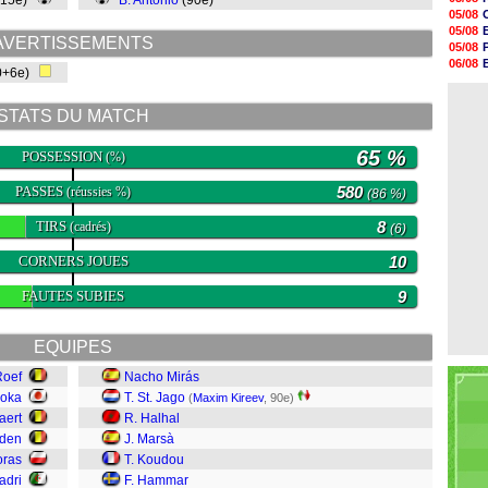
(15e)
B. Antonio
(90e)
20h47
05/08
20h30
05/08
20h18
AVERTISSEMENTS
05/08
20h04
06/08
0+6e)
19h47
06/08
19h34
06/08
19h14
STATS DU MATCH
19h06
18h50
65 %
18h30
POSSESSION
(%)
18h20
17h58
PASSES
580
(réussies %)
(86 %)
TIRS
8
(cadrés)
(6)
CORNERS JOUES
10
FAUTES SUBIES
9
EQUIPES
Roef
Nacho Mirás
ioka
T. St. Jago
(
Maxim Kireev
, 90e)
aert
R. Halhal
yden
J. Marsà
oras
T. Koudou
adri
F. Hammar