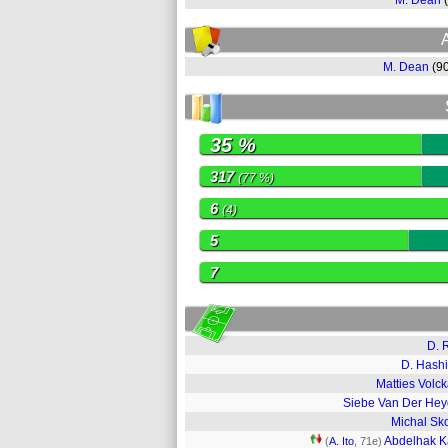
M. Dean
M. Dean
(9
35 %
317
(77 %)
6
(4)
5
7
D. 
D. Hash
Matties Volck
Siebe Van Der He
Michal Sk
Abdelhak K
(
A. Ito
, 71e)