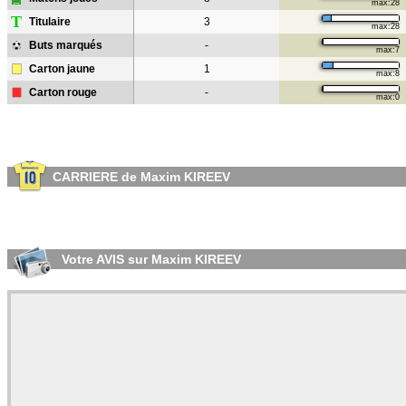
max:28
T
Titulaire
3
max:28
Buts marqués
-
max:7
Carton jaune
1
max:8
Carton rouge
-
max:0
CARRIERE de Maxim KIREEV
Votre AVIS sur Maxim KIREEV