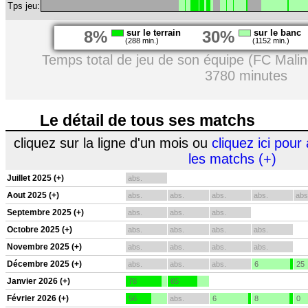
Tps jeu:
8%
sur le terrain
30%
sur le banc
(288 min.)
(1152 min.)
Temps total de jeu de son équipe (FC Malin
3780 minutes
Le détail de tous ses matchs
cliquez sur la ligne d'un mois ou
cliquez ici pour 
les matchs (+)
Juillet 2025 (+)
abs.
Aout 2025 (+)
abs.
abs.
abs.
abs.
abs
Septembre 2025 (+)
abs.
abs.
abs.
Octobre 2025 (+)
abs.
abs.
abs.
abs.
Novembre 2025 (+)
abs.
abs.
abs.
abs.
Décembre 2025 (+)
abs.
abs.
abs.
6
25
Janvier 2026 (+)
78
65
Février 2026 (+)
56
abs.
6
8
0