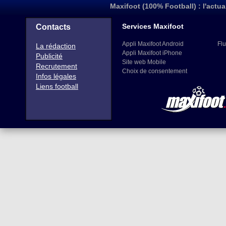
Maxifoot (100% Football) : l'actua
Services Maxifoot
Contacts
Appli Maxifoot Android
Flu
La rédaction
Appli Maxifoot iPhone
Publicité
Site web Mobile
Recrutement
Choix de consentement
Infos légales
Liens football