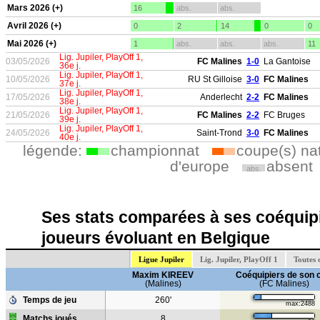
Mars 2026 (+)
16
abs.
abs.
Avril 2026 (+)
0
2
14
0
0
Mai 2026 (+)
1
abs.
abs.
abs.
11
Lig. Jupiler, PlayOff 1,
03/05/2026
FC Malines
1-0
La Gantoise
36e j.
Lig. Jupiler, PlayOff 1,
10/05/2026
RU St Gilloise
3-0
FC Malines
37e j.
Lig. Jupiler, PlayOff 1,
17/05/2026
Anderlecht
2-2
FC Malines
38e j.
Lig. Jupiler, PlayOff 1,
21/05/2026
FC Malines
2-2
FC Bruges
39e j.
Lig. Jupiler, PlayOff 1,
24/05/2026
Saint-Trond
3-0
FC Malines
40e j.
légende:
championnat
coupe(s) na
d'europe
absent
abs.
Ses stats comparées à ses coéquipi
joueurs évoluant en Belgique
Ligue Jupiler
Lig. Jupiler, PlayOff 1
Toutes 
Maxim KIREEV
Coéquipiers de son 
(Malines)
(FC Malines)
Temps de jeu
260'
max:2488
Matchs joués
8