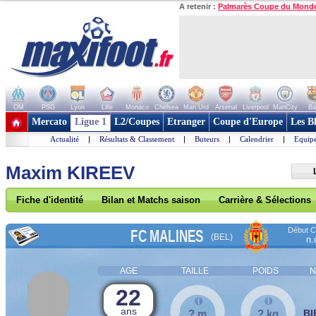
A retenir :
Palmarès Coupe du Mond
OM
PSG
Lyon
Lille
Monaco
Chelsea
Man Utd
Arsenal
Liverpool
ManCity
Ba
+ de clubs
Mercato
Ligue 1
L2/Coupes
Etranger
Coupe d'Europe
Les B
Actualité
|
Résultats & Classement
|
Buteurs
|
Calendrier
|
Equipe
Maxim KIREEV
Fiche d'identité
Bilan et Matchs saison
Carrière & Sélections
Début Co
FC MALINES
(BEL)
n.
AGE
TAILLE
POIDS
N
22
ans
? m
? kg
BI