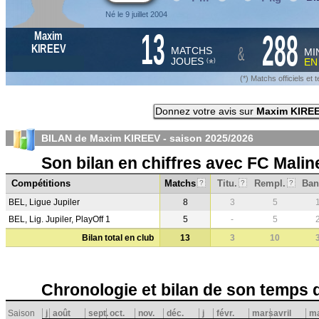
Né le 9 juillet 2004
13
288
Maxim
&
KIREEV
MATCHS
MI
JOUES
E
*
(
)
(*) Matchs officiels e
Donnez votre avis sur
Maxim KIRE
BILAN de Maxim KIREEV - saison
2025/2026
Son bilan en chiffres avec FC Malin
Compétitions
Matchs
Titu.
Rempl.
Ban
?
?
?
BEL, Ligue Jupiler
8
3
5
BEL, Lig. Jupiler, PlayOff 1
5
-
5
Bilan total en club
13
3
10
Chronologie et bilan de son temps 
Saison
j
août
sept.
oct.
nov.
déc.
j
févr.
mars
avril
ma