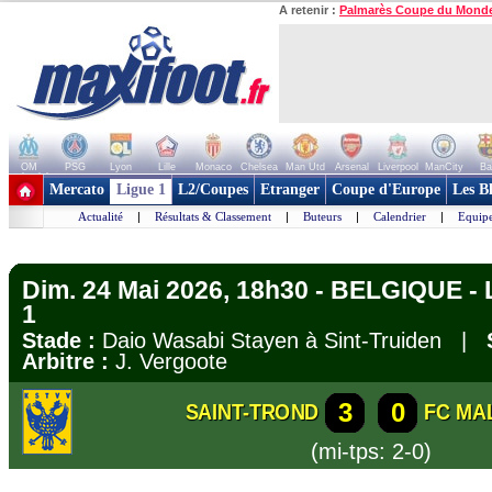
A retenir :
Palmarès Coupe du Mond
OM
PSG
Lyon
Lille
Monaco
Chelsea
Man Utd
Arsenal
Liverpool
ManCity
Ba
+ de clubs
Mercato
Ligue 1
L2/Coupes
Etranger
Coupe d'Europe
Les B
Actualité
|
Résultats & Classement
|
Buteurs
|
Calendrier
|
Equipe
Dim. 24 Mai 2026, 18h30 - BELGIQUE - Li
1
Stade :
Daio Wasabi Stayen à Sint-Truiden |
Arbitre :
J. Vergoote
3
0
SAINT-TROND
FC MA
(mi-tps: 2-0)