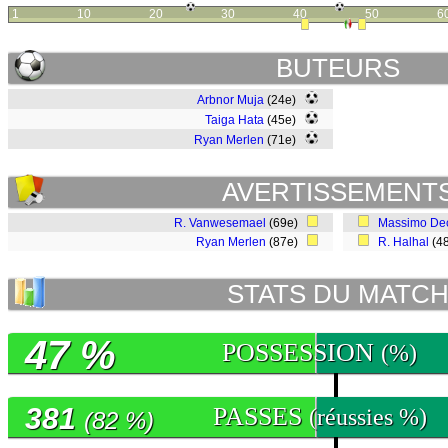
1
10
20
30
40
50
6
BUTEURS
Arbnor Muja
(24e)
Taiga Hata
(45e)
Ryan Merlen
(71e)
AVERTISSEMENT
R. Vanwesemael
(69e)
Massimo De
Ryan Merlen
(87e)
R. Halhal
(4
STATS DU MATC
47 %
POSSESSION
(%)
381
PASSES
(réussies %)
(82 %)