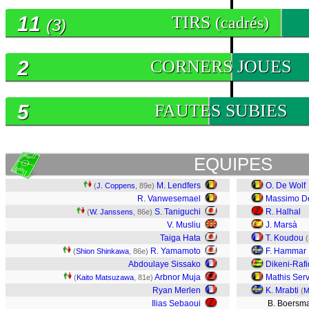
11
TIRS
(cadrés)
(3)
2
CORNERS JOUES
5
FAUTES SUBIES
EQUIPES
M. Lendfers
O. De Wolf
(
J. Coppens
, 89e)
R. Vanwesemael
Massimo D
S. Taniguchi
R. Halhal
(
W. Janssens
, 86e)
V. Musliu
J. Marsà
Taiga Hata
T. Koudou
(
R. Yamamoto
F. Hammar
(
Shion Shinkawa
, 86e)
Abdoulaye Sissako
Dikeni-Rafi
Arbnor Muja
Mathis Serv
(
Kaito Matsuzawa
, 81e)
Ryan Merlen
K. Mrabti
(
M
Ilias Sebaoui
B. Boersm