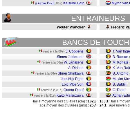
Keisuke Goto
Myron van 
(
Oumar Diouf
, 81e)
ENTRAINEURS
Wouter Vrancken
Frederic Va
BANCS DE TOUCH
J. Coppens
T. Van Ing
(entré à la 89e)
Simen Jukleroed
B. Raman
W. Janssens
M. Konaté
(entré à la 86e)
A. Diriken
K. Van Ra
Shion Shinkawa
B. Antonio
(entré à la 86e)
Joedrick Pupe
Maxim Kir
Loic Mbe Soh
B. Bafdili
Oumar Diouf
G. Diouf
(entré à la 81e)
Kaito Matsuzawa
Adrían Ed
(entré à la 81e)
taille moyenne des titulaires (cm) :
182,8
183,1
: taille moye
age moyen des titulaires (ans) :
25,4
24,1
: age moyen de