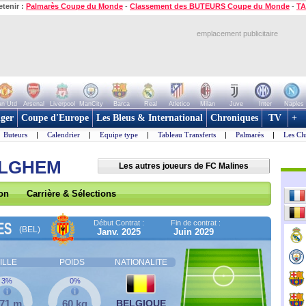
etenir :
Palmarès Coupe du Monde
-
Classement des BUTEURS Coupe du Monde
-
TA
emplacement publicitaire
n Utd
Arsenal
Liverpool
ManCity
Barca
Real
Atletico
Milan
Juve
Inter
Naples
ger
Coupe d'Europe
Les Bleus & International
Chroniques
TV
+
Buteurs
|
Calendrier
|
Equipe type
|
Tableau Transferts
|
Palmarès
|
Les Cl
ELGHEM
Les autres joueurs de FC Malines
son
Carrière & Sélections
Début Contrat :
Fin de contrat :
ES
(BEL)
Janv. 2025
Juin 2029
ILLE
POIDS
NATIONALITE
3%
0%
,71 m
60 kg
BELGIQUE