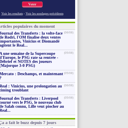
Voter
Voir les resultats
-
Voir les sondages précédents
articles populaires du moment
(06/08)
Journal des Transferts : la volte-face
de Rodri, l'OM finalise deux ventes
importantes, Vinicius et Diomandé
agitent le Real...
(05/08)
A une semaine de la Supercoupe
d'Europe, le PSG rate sa rentrée -
Débrief et NOTES des joueurs
(Majorque 3-0 PSG)
(05/08)
Mercato : Deschamps, et maintenant
?
(06/08)
Real : Vinicius, une prolongation au
timing troublant
(05/08)
Journal des Transferts : Liverpool
tourné vers le PSG, le nouveau club
de Salah connu, Lille veut piocher au
Real...
Ça a fait le buzz depuis 7 jours