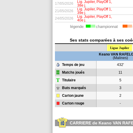
Lig. Jupiler, PlayOff 1,
17/05/2026
38e j.
Lig. Jupiler, PlayOff 1,
21/05/2026
39e j.
Lig. Jupiler, PlayOff 1,
24/05/2026
40e j.
légende:
championnat
Ses stats comparées à ses coéq
Ligue Jupiler
Keano VAN RAFEL
(Malines)
Temps de jeu
432'
Matchs joués
11
T
Titulaire
5
Buts marqués
3
Carton jaune
2
Carton rouge
-
CARRIERE de Keano VAN RA