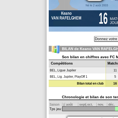
Né le 2 août 2003
16
Keano
VAN RAFELGHEM
MAT
JOU
Donnez votre 
BILAN de Keano VAN RAFELGH
Son bilan en chiffres avec FC 
Compétitions
Match
BEL, Ligue Jupiler
11
BEL, Lig. Jupiler, PlayOff 1
5
Bilan total en club
16
Chronologie et bilan de son te
Saison
j
août
sept.
oct.
nov.
déc.
Tps jeu: