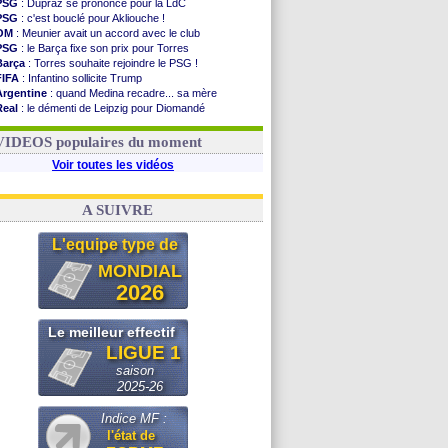
PSG
: Dupraz se prononce pour la LdC
PSG
: c'est bouclé pour Akliouche !
OM
: Meunier avait un accord avec le club
PSG
: le Barça fixe son prix pour Torres
Barça
: Torres souhaite rejoindre le PSG !
FIFA
: Infantino sollicite Trump
Argentine
: quand Medina recadre... sa mère
Real
: le démenti de Leipzig pour Diomandé
OM
: Paixão attire un 2e club anglais
FIFA
: le conseiller d'Infantino démissionne !
VIDEOS populaires du moment
Voir toutes les vidéos
A SUIVRE
L'equipe type de
MONDIAL
2026
Le meilleur effectif
LIGUE 1
saison
2025-26
Indice MF :
l'état de