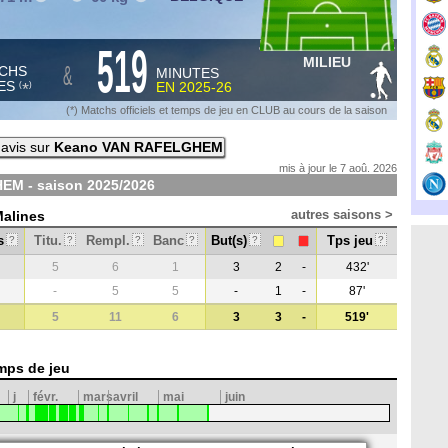
519
MILIEU
&
CHS
MINUTES
ES
EN
2025-26
*
(
)
(*) Matchs officiels et temps de jeu en CLUB au cours de la saison
avis sur
Keano VAN RAFELGHEM
mis à jour le 7 aoû. 2026
EM - saison
2025/2026
autres saisons >
Malines
s
Titu.
Rempl.
Banc
But(s)
Tps jeu
?
?
?
?
?
?
5
6
1
3
2
-
432'
-
5
5
-
1
-
87'
5
11
6
3
3
-
519'
mps de jeu
j
févr.
mars
avril
mai
juin