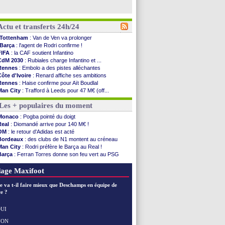
Actu et transferts 24h/24
Tottenham
: Van de Ven va prolonger
Barça
: l'agent de Rodri confirme !
FIFA
: la CAF soutient Infantino
CdM 2030
: Rubiales charge Infantino et ...
Rennes
: Embolo a des pistes alléchantes
Côte d'Ivoire
: Renard affiche ses ambitions
Rennes
: Haise confirme pour Aït Boudlal
Man City
: Trafford à Leeds pour 47 M€ (off...
Man Utd
: Zirkzee vers la Juventus ?
Les + populaires du moment
Amical
: Monaco s'impose contre Getafe
Nantes
: Der Zakarian et sa relation avec Kita
Monaco
: Pogba pointé du doigt
OM
: le club prêt à libérer Kondogbia ?
Real
: Diomandé arrive pour 140 M€ !
Monaco
: le message touchant d'Akliouche
OM
: le retour d'Adidas est acté
FIFA
: Tebas en remet une couche
Bordeaux
: des clubs de N1 montent au créneau
FIFA
: l'UEFA maintient la pression
Man City
: Rodri préfère le Barça au Real !
PSG
: Tebas encense Luis Enrique
Barça
: Ferran Torres donne son feu vert au PSG
Real
: Vinicius jusqu'en 2032 (officiel)
PSG
: Liverpool accélère pour Mbaye
Lyon
: Mangala va rejoindre Getafe
PSG
: Luis Enrique satisfait malgré tout
age Maxifoot
OM
: une offre refusée pour Aguerd
Real
: c'est confirmé pour Vinicius
e va t-il faire mieux que Deschamps en équipe de
Troyes
: Junior Diaz jusqu'en 2030 (officiel)
e ?
PSG
: Akliouche a signé (officiel)
OM
: une offre pour Bulka
UI
PSG
: contrat signé pour Akliouche
NON
Voir les brèves précédentes