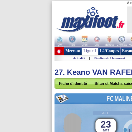
A r
OM
PSG
Lyon
Lille
Monaco
Chelsea
Ma
+ de clubs
Mercato
Ligue 1
L2/Coupes
Etran
Actualité
|
Résultats & Classement
|
27. Keano VAN RAF
Fiche d'identité
Bilan et Matchs sai
FC MALIN
AGE
TA
23
ans
1