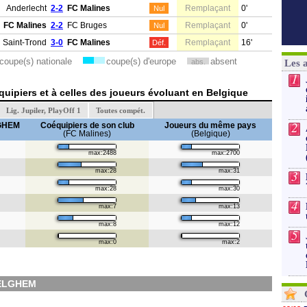
Anderlecht
2-2
FC Malines
Remplaçant
0'
Nul
FC Malines
2-2
FC Bruges
Remplaçant
0'
Nul
Saint-Trond
3-0
FC Malines
Remplaçant
16'
Déf.
coupe(s) nationale
coupe(s) d'europe
absent
abs.
Les 
1
uipiers et à celles des joueurs évoluant en Belgique
Lig. Jupiler, PlayOff 1
Toutes compét.
2
GHEM
Coéquipiers de son club
Joueurs du même pays
(FC Malines)
(Belgique)
max:2488
max:2700
max:28
max:31
3
max:28
max:30
4
max:7
max:13
max:8
max:12
5
max:0
max:2
FELGHEM