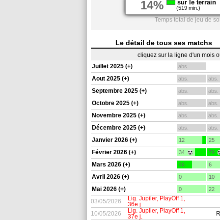
14%
sur le terrain
(519 min.)
Temps total de jeu de s
Le détail de tous ses matchs
cliquez sur la ligne d'un mois 
Juillet 2025 (+)
abs.
Aout 2025 (+)
abs.
abs.
Septembre 2025 (+)
abs.
abs.
Octobre 2025 (+)
abs.
abs.
Novembre 2025 (+)
abs.
abs.
Décembre 2025 (+)
abs.
abs.
Janvier 2026 (+)
12
25
Février 2026 (+)
34
79
Mars 2026 (+)
46
6
Avril 2026 (+)
0
10
Mai 2026 (+)
0
22
Lig. Jupiler, PlayOff 1,
03/05/2026
36e j.
Lig. Jupiler, PlayOff 1,
10/05/2026
R
37e j.