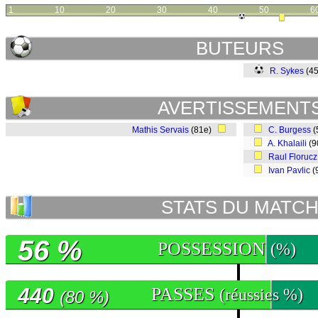
1
10
20
30
40
50
6
BUTEURS
R. Sykes
(4
AVERTISSEMENT
Mathis Servais
(81e)
C. Burgess
(
A. Khalaili
(9
Raul Florucz
Ivan Pavlic
(
STATS DU MATC
56 %
POSSESSION
(%)
440
PASSES
(réussies %)
(80 %)