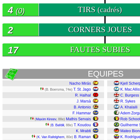
4
TIRS
(cadrés)
(0)
2
CORNERS JOUES
17
FAUTES SUBIES
EQUIPES
Nacho Mirás
Kjell Scher
T. St. Jago
K. Mac Allis
(B. Boersma, 74e)
R. Halhal
C. Burgess
J. Marsà
R. Sykes
B. Antonio
A. Khalaili
F. Hammar
Adem Zorg
Mathis Servais
Rob Schoo
(
Maxim Kireev
, 88e)
T. Koudou
Guilherme 
(
B. Bafdili
, 88e)
K. Mrabti
Mateo Bion
B. Raman
K. Rodrígu
(
K. Van Rafelghem
, 80e)