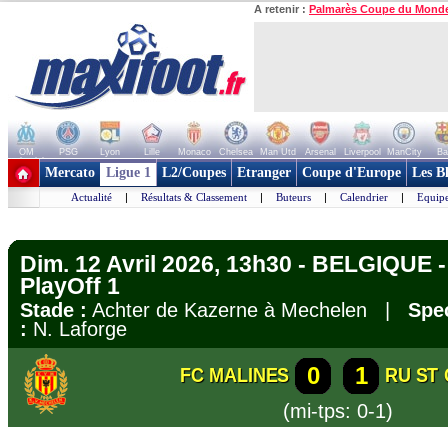
A retenir :
Palmarès Coupe du Mond
OM
PSG
Lyon
Lille
Monaco
Chelsea
Man Utd
Arsenal
Liverpool
ManCity
Ba
+ de clubs
Mercato
Ligue 1
L2/Coupes
Etranger
Coupe d'Europe
Les B
Actualité
|
Résultats & Classement
|
Buteurs
|
Calendrier
|
Equipe
Dim. 12 Avril 2026, 13h30 - BELGIQUE - 
PlayOff 1
Stade :
Achter de Kazerne à Mechelen |
Spec
:
N. Laforge
0
1
FC MALINES
RU ST 
(mi-tps: 0-1)