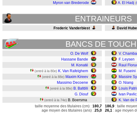
Myron van Brederode
A. El Hadj
(
ENTRAINEURS
Frederic Vanderbiest
David Hube
BANCS DE TOUCH
O. De Wolf
V. Chamba
Hassane Bande
F. Leysen
M. Konaté
Raul Floru
K. Van Rafelghem
M. Fuseini
(entré à la 80e)
Maxim Kireev
Massire Sy
(entré à la 88e)
Massimo Decoene
O. Niang
B. Bafdili
Louis Patri
(entré à la 88e)
G. Diouf
Ivan Pavlic
B. Boersma
K. Van de 
(entré à la 74e)
taille moyenne des titulaires (cm) :
180,7
186,9
: taille moye
age moyen des titulaires (ans) :
25,0
26,1
: age moyen de