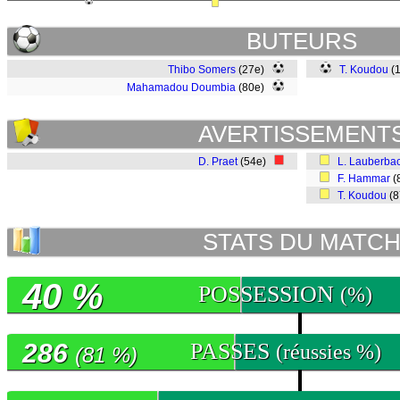
BUTEURS
Thibo Somers
(27e)
T. Koudou
(
Mahamadou Doumbia
(80e)
AVERTISSEMENT
D. Praet
(54e)
L. Lauberba
F. Hammar
(
T. Koudou
(
STATS DU MATC
40 %
POSSESSION
(%)
286
PASSES
(réussies %)
(81 %)