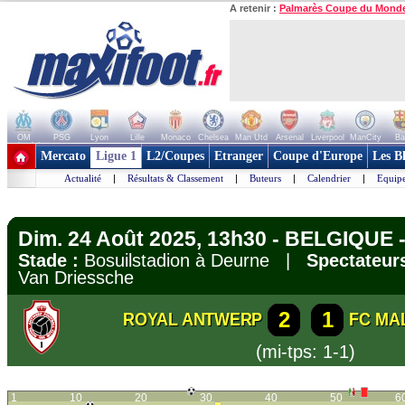
A retenir :
Palmarès Coupe du Mond
OM
PSG
Lyon
Lille
Monaco
Chelsea
Man Utd
Arsenal
Liverpool
ManCity
Ba
+ de clubs
Mercato
Ligue 1
L2/Coupes
Etranger
Coupe d'Europe
Les B
Actualité
|
Résultats & Classement
|
Buteurs
|
Calendrier
|
Equipe
Dim. 24 Août 2025, 13h30 - BELGIQUE -
Stade :
Bosuilstadion à Deurne |
Spectateurs
Van Driessche
2
1
ROYAL ANTWERP
FC MA
(mi-tps: 1-1)
1
10
20
30
40
50
6