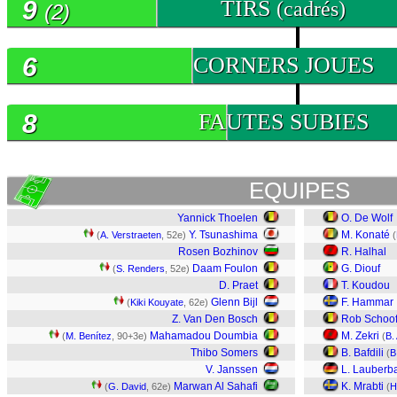
9
TIRS
(cadrés)
(2)
6
CORNERS JOUES
8
FAUTES SUBIES
EQUIPES
Yannick Thoelen
O. De Wolf
Y. Tsunashima
M. Konaté
(
A. Verstraeten
, 52e)
(
Rosen Bozhinov
R. Halhal
Daam Foulon
G. Diouf
(
S. Renders
, 52e)
D. Praet
T. Koudou
Glenn Bijl
F. Hammar
(
Kiki Kouyate
, 62e)
Z. Van Den Bosch
Rob Schoo
Mahamadou Doumbia
M. Zekri
(
M. Benítez
, 90+3e)
(
B.
Thibo Somers
B. Bafdili
(
B
V. Janssen
L. Lauberb
Marwan Al Sahafi
K. Mrabti
(
G. David
, 62e)
(
H