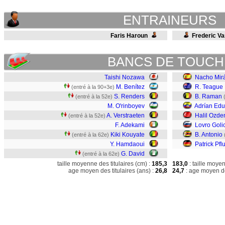
ENTRAINEURS
Faris Haroun
Frederic Va
BANCS DE TOUCH
Taishi Nozawa
Nacho Mir
M. Benítez
R. Teague
(entré à la 90+3e)
S. Renders
B. Raman
(entré à la 52e)
M. O'rinboyev
Adrían Ed
A. Verstraeten
Halil Ozde
(entré à la 52e)
F. Adekami
Lovro Goli
Kiki Kouyate
B. Antonio
(entré à la 62e)
Y. Hamdaoui
Patrick Pfl
G. David
(entré à la 62e)
taille moyenne des titulaires (cm) :
185,3
183,0
: taille moye
age moyen des titulaires (ans) :
26,8
24,7
: age moyen de