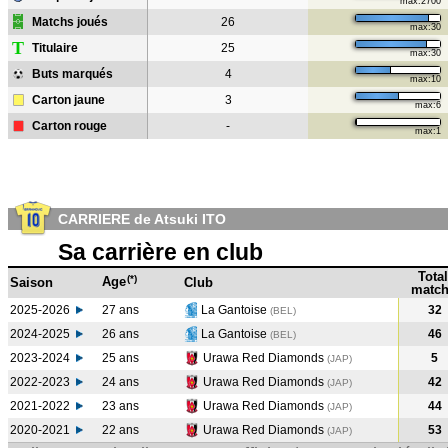
max:2700
Matchs joués
26
max:30
T
Titulaire
25
max:30
Buts marqués
4
max:10
Carton jaune
3
max:6
Carton rouge
-
max:1
CARRIERE de Atsuki ITO
Sa carrière en club
Total
(*)
Age
Saison
Club
match
2025-2026
27 ans
La Gantoise
32
(BEL)
2024-2025
26 ans
La Gantoise
46
(BEL
)
2023-2024
25 ans
Urawa Red Diamonds
5
(JAP
)
2022-2023
24 ans
Urawa Red Diamonds
42
(JAP
)
2021-2022
23 ans
Urawa Red Diamonds
44
(JAP
)
2020-2021
22 ans
Urawa Red Diamonds
53
(JAP
)