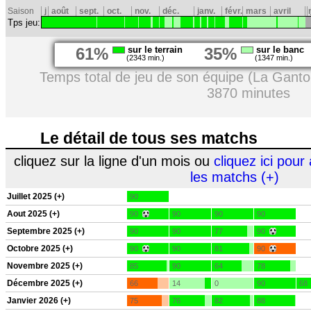
Saison
j
août
sept.
oct.
nov.
déc.
janv.
févr.
mars
avril
Tps jeu:
61%
sur le terrain
35%
sur le banc
(2343 min.)
(1347 min.)
Temps total de jeu de son équipe (La Ganto
3870 minutes
Le détail de tous ses matchs
cliquez sur la ligne d'un mois ou
cliquez ici pour 
les matchs (+)
Juillet 2025 (+)
90
Aout 2025 (+)
90
90
90
90
Septembre 2025 (+)
90
90
77
90
Octobre 2025 (+)
90
90
81
90
Novembre 2025 (+)
85
90
64
78
Décembre 2025 (+)
66
14
0
90
68
Janvier 2026 (+)
75
76
82
88