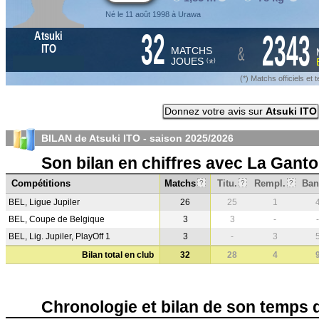
Né le 11 août 1998 à Urawa
32
2343
Atsuki
&
ITO
MATCHS
JOUES
*
(
)
(*) Matchs officiels e
Donnez votre avis sur
Atsuki ITO
BILAN de Atsuki ITO - saison
2025/2026
Son bilan en chiffres avec La Ganto
Compétitions
Matchs
Titu.
Rempl.
Ban
?
?
?
BEL, Ligue Jupiler
26
25
1
BEL, Coupe de Belgique
3
3
-
-
BEL, Lig. Jupiler, PlayOff 1
3
-
3
Bilan total en club
32
28
4
Chronologie et bilan de son temps 