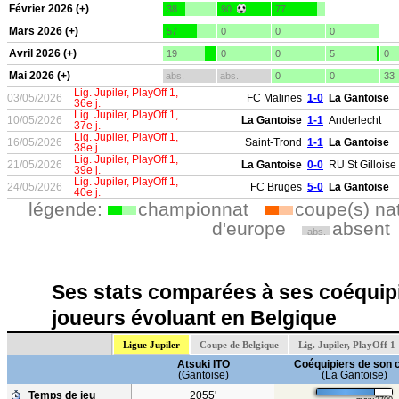
Février 2026 (+)
38
90
77
Mars 2026 (+)
57
0
0
0
Avril 2026 (+)
19
0
0
5
0
Mai 2026 (+)
abs.
abs.
0
0
33
Lig. Jupiler, PlayOff 1,
03/05/2026
FC Malines
1-0
La Gantoise
36e j.
Lig. Jupiler, PlayOff 1,
10/05/2026
La Gantoise
1-1
Anderlecht
37e j.
Lig. Jupiler, PlayOff 1,
16/05/2026
Saint-Trond
1-1
La Gantoise
38e j.
Lig. Jupiler, PlayOff 1,
21/05/2026
La Gantoise
0-0
RU St Gilloise
39e j.
Lig. Jupiler, PlayOff 1,
24/05/2026
FC Bruges
5-0
La Gantoise
40e j.
légende:
championnat
coupe(s) na
d'europe
absent
abs.
Ses stats comparées à ses coéquipi
joueurs évoluant en Belgique
Ligue Jupiler
Coupe de Belgique
Lig. Jupiler, PlayOff 1
Atsuki ITO
Coéquipiers de son 
(Gantoise)
(La Gantoise)
Temps de jeu
2055'