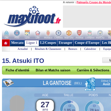
A retenir :
Palmarès Coupe du Mond
OM
PSG
Lyon
Lille
Monaco
Chelsea
Man Utd
Arsenal
Liverpool
ManCity
Ba
+ de clubs
Mercato
Ligue 1
L2/Coupes
Etranger
Coupe d'Europe
Les B
Actualité
|
Résultats & Classement
|
Buteurs
|
Calendrier
|
Equipe
15. Atsuki ITO
L
Fiche d'identité
Bilan et Matchs saison
Carrière & Sélections
Début Co
LA GANTOISE
(BEL)
Août
AGE
TAILLE
POIDS
N
27
51%
65%
ans
1,85 m
78 kg