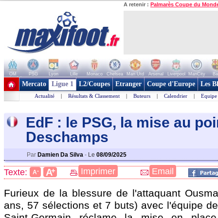
A retenir :
Palmarès Coupe du Mond
OM
PSG
Lyon
Lille
Monaco
Chelsea
Man Utd
Arsenal
Liverpool
ManCity
Ba
+ de clubs
Mercato
Ligue 1
L2/Coupes
Etranger
Coupe d'Europe
Les B
Actualité
|
Résultats & Classement
|
Buteurs
|
Calendrier
|
Equipe
EdF : le PSG, la mise au poi
Deschamps
Par
Damien Da Silva
-
Le
08/09/2025
+
Imprimer
Email
A
Texte:
-
A
Furieux de la blessure de l'attaquant Ous
ans, 57 sélections et 7 buts) avec l'équipe de
Saint-Germain réclame la mise en place