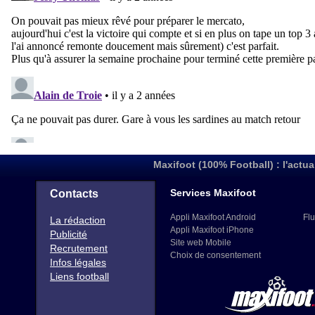
Maxifoot (100% Football) : l'actua
Services Maxifoot
Contacts
Appli Maxifoot Android
Flu
La rédaction
Appli Maxifoot iPhone
Publicité
Site web Mobile
Recrutement
Choix de consentement
Infos légales
Liens football