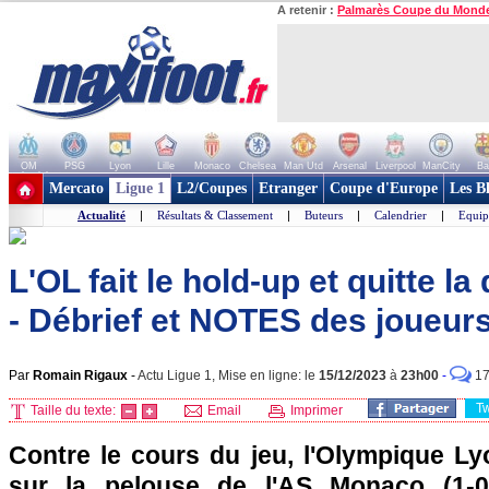
A retenir :
Palmarès Coupe du Mond
OM
PSG
Lyon
Lille
Monaco
Chelsea
Man Utd
Arsenal
Liverpool
ManCity
Ba
+ de clubs
Mercato
Ligue 1
L2/Coupes
Etranger
Coupe d'Europe
Les B
Actualité
|
Résultats & Classement
|
Buteurs
|
Calendrier
|
Equip
L'OL fait le hold-up et quitte la
- Débrief et NOTES des joueur
Par
Romain Rigaux
-
Actu Ligue 1, Mise en ligne: le
15/12/2023
à
23h00
-
1
T
Taille du texte:
Email
Imprimer
Contre le cours du jeu, l'Olympique Ly
sur la pelouse de l'AS Monaco (1-0