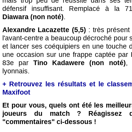
mais trop peu de réussite dans ses tent
défensif insuffisant. Remplacé à la 
Diawara (non noté)
.
Alexandre Lacazette (5,5)
: très présent 
l'avant-centre a beaucoup décroché pour se
et lancer ses coéquipiers en une touche de
une occasion sur une frappe captée par
83e par
Tino Kadawere (non noté)
,
lyonnais.
+ Retrouvez les résultats et le classe
Maxifoot
Et pour vous, quels ont été les meilleu
joueurs du match ? Réagissez 
"commentaires" ci-dessous !