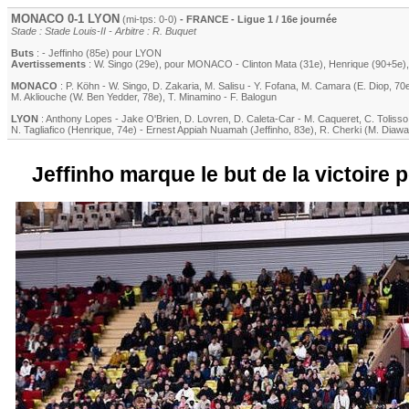
MONACO
0-1
LYON
(mi-tps: 0-0)
- FRANCE - Ligue 1 / 16e journée
Stade : Stade Louis-II - Arbitre : R. Buquet
Buts
: -
Jeffinho
(85e) pour
LYON
Avertissements
:
W. Singo
(29e)
, pour
MONACO
-
Clinton Mata
(31e)
,
Henrique
(90+5e)
MONACO
:
P. Köhn
-
W. Singo
,
D. Zakaria
,
M. Salisu
-
Y. Fofana
,
M. Camara
(
E. Diop
, 70
M. Akliouche
(
W. Ben Yedder
, 78e)
,
T. Minamino
-
F. Balogun
LYON
:
Anthony Lopes
-
Jake O'Brien
,
D. Lovren
,
D. Caleta-Car
-
M. Caqueret
,
C. Tolisso
N. Tagliafico
(
Henrique
, 74e)
-
Ernest Appiah Nuamah
(
Jeffinho
, 83e)
,
R. Cherki
(
M. Diawa
Jeffinho marque le but de la victoire p