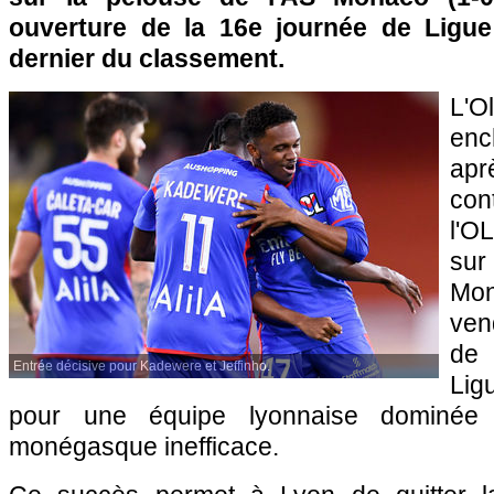
ouverture de la 16e journée de Ligue
dernier du classement.
L'O
enc
apr
con
l'OL
sur
Mo
ven
de 
Entrée décisive pour Kadewere et Jeffinho.
Lig
pour une équipe lyonnaise dominée 
monégasque inefficace.