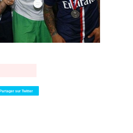
EdF : Infa
04/08
LdC : du c
04/08
Lyon : la st
04/08
Lyon : Govo
04/08
Lyon : une
04/08
Lyon : Abn
04/08
LdC : Spar
04/08
VIDEO : le
04/08
Man City :
04/08
Strasbourg 
04/08
PSG : Ayari
04/08
Man City : 
04/08
Amical : St
04/08
OM : le me
04/08
Chelsea : 
04/08
LdC : Spar
04/08
Partager sur Twitter
Real : dén
04/08
Metz : Hein
04/08
Nice : Wahi
04/08