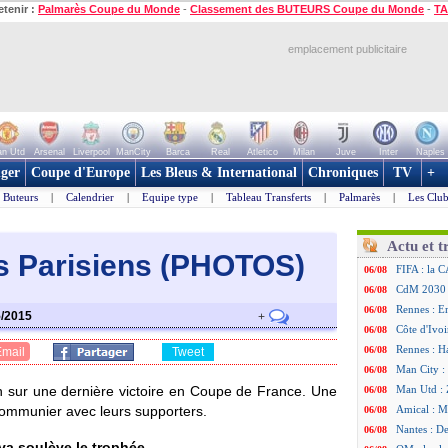
etenir :
Palmarès Coupe du Monde
-
Classement des BUTEURS Coupe du Monde
-
TA
emplacement publicitaire
n Utd
Arsenal
Liverpool
ManCity
Barca
Real
Atletico
Milan
Juve
Inter
Naples
ger
Coupe d'Europe
Les Bleus & International
Chroniques
TV
+
Buteurs
|
Calendrier
|
Equipe type
|
Tableau Transferts
|
Palmarès
|
Les Club
Actu et t
es Parisiens (PHOTOS)
FIFA : la C
06/08
CdM 2030 :
06/08
Rennes : Em
06/08
5/2015
+
Côte d'Ivoi
06/08
Rennes : H
06/08
Email
Tweet
Man City :
06/08
 sur une dernière victoire en Coupe de France. Une
Man Utd : Z
06/08
communier avec leurs supporters.
Amical : M
06/08
Nantes : De
06/08
va soulève le trophée