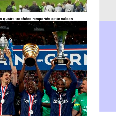
Barça : Fe
06/08
FIFA : des 
06/08
Abha : c'est
06/08
Real : rép
06/08
rs quatre trophées remportés cette saison
Arsenal : N
06/08
Al-Ahli : D
06/08
PSG : Luis 
06/08
Monaco : P
05/08
Rennes : Za
05/08
Rennes : u
05/08
VIDEO : Th
05/08
Dunkerque 
05/08
Lyon : Man
05/08
Amical : Ar
05/08
Amical : lo
05/08
Man City :
05/08
LdC : Fene
05/08
Al-Diriyah 
05/08
Atletico : 
05/08
Amical : p
05/08
VIDEO : le
05/08
CdM 2030 :
05/08
PSG : la c
05/08