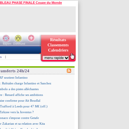
BLEAU PHASE FINALE Coupe du Monde
Résultats
Bayern
Dortmund
Classements
Calendriers
s
|
ransferts 24h/24
AF soutient Infantino
 Rubiales charge Infantino et Sanchez
bolo a des pistes alléchantes
re : Renard affiche ses ambitions
aise confirme pour Aït Boudlal
 Trafford à Leeds pour 47 M€ (off.)
irkzee vers la Juventus ?
onaco s'impose contre Getafe
r Zakarian et sa relation avec Kita