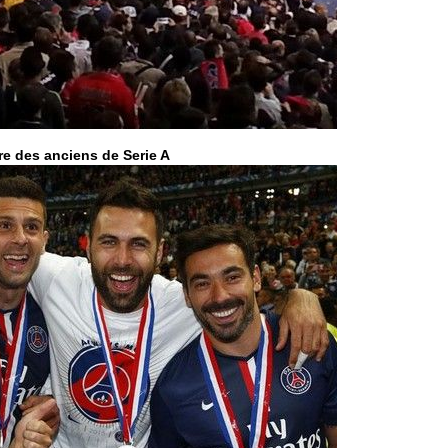
OM : Aguer
05/08
Real : Endr
05/08
Real : ce s
05/08
OM : le ret
05/08
Hull : Tzol
05/08
PSG : Zaba
05/08
Man Utd : 
05/08
Sparta : le
05/08
re des anciens de Serie A
Bordeaux :
05/08
Leverkusen
05/08
VIDEO : Ne
05/08
Arsenal : c
05/08
Lyon : Fon
05/08
Aston Vill
05/08
Ipswich : F
05/08
PSG : Live
05/08
Real : le d
05/08
Lyon : Mat
05/08
Lyon : Fons
04/08
Nice : une
04/08
Trabzonspo
04/08
Lyon : Fons
04/08