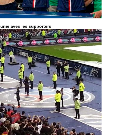
Newcastle :
05/08
Real : une 
05/08
Amical : l
05/08
Monaco : Ca
05/08
unie avec les supporters
Atletico : 
05/08
Real : Dio
05/08
Arsenal : H
05/08
Man Utd : B
05/08
Roma : Mol
05/08
Le Havre : 
05/08
Chelsea : 
05/08
Atletico : 
05/08
FIFA : Figo
05/08
Naples : L
05/08
Feyenoord :
05/08
Brest : c'e
05/08
Amical : la
05/08
Amical : u
05/08
Amical : M
05/08
Inter : 40
05/08
Lille : un 
05/08
Lyon : Fons
05/08