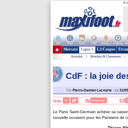
A r
OM
PSG
Lyon
Lille
Monaco
Chelsea
Ma
+ de clubs
Mercato
Ligue 1
L2/Coupes
Etran
Actualité
|
Résultats & Classement
|
CdF : la joie d
Par
Pierre-Damien Lacourte
-
Le
31/0
+
A
-
A
Imprimer
Texte:
Le Paris Saint-Germain achève sa saison
nouvelle occasion pour les Parisiens de 
Thiago Sil