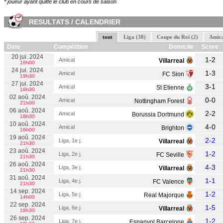
* joueur ayant quitté le club en cours de saison
RESULTATS / CALENDRIER
tout
Liga (38)
Coupe du Roi (2)
Amica
Date
Compétition
Domicile
Score
20 jui. 2024
1-2
Amical
Villarreal
16h00
24 jui. 2024
1-3
Amical
FC Sion
19h30
27 jui. 2024
3-1
Amical
St Etienne
16h30
02 aoû. 2024
0-0
Amical
Nottingham Forest
21h00
06 aoû. 2024
2-2
Amical
Borussia Dortmund
18h30
10 aoû. 2024
4-0
Amical
Brighton
16h00
19 aoû. 2024
2-2
Liga, 1e j.
Villarreal
21h30
23 aoû. 2024
1-2
Liga, 2e j.
FC Seville
21h30
26 aoû. 2024
4-3
Liga, 3e j.
Villarreal
21h30
31 aoû. 2024
1-1
Liga, 4e j.
FC Valence
21h30
14 sep. 2024
1-2
Liga, 5e j.
Real Majorque
14h00
22 sep. 2024
1-5
Liga, 6e j.
Villarreal
18h30
26 sep. 2024
1-2
Liga, 7e j.
Espanyol Barcelone