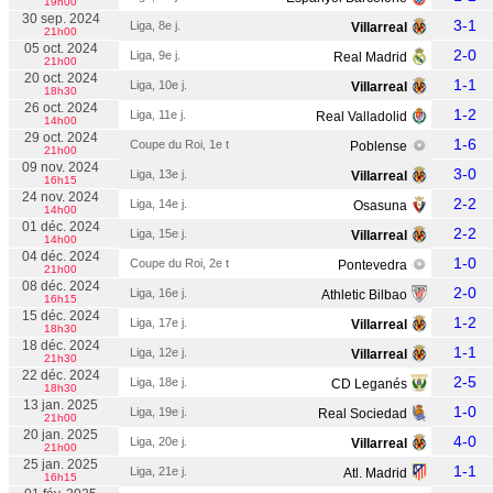
19h00
30 sep. 2024
3-1
Liga, 8e j.
Villarreal
21h00
05 oct. 2024
2-0
Liga, 9e j.
Real Madrid
21h00
20 oct. 2024
1-1
Liga, 10e j.
Villarreal
18h30
26 oct. 2024
1-2
Liga, 11e j.
Real Valladolid
14h00
29 oct. 2024
1-6
Coupe du Roi, 1e t
Poblense
21h00
09 nov. 2024
3-0
Liga, 13e j.
Villarreal
16h15
24 nov. 2024
2-2
Liga, 14e j.
Osasuna
14h00
01 déc. 2024
2-2
Liga, 15e j.
Villarreal
14h00
04 déc. 2024
1-0
Coupe du Roi, 2e t
Pontevedra
21h00
08 déc. 2024
2-0
Liga, 16e j.
Athletic Bilbao
16h15
15 déc. 2024
1-2
Liga, 17e j.
Villarreal
18h30
18 déc. 2024
1-1
Liga, 12e j.
Villarreal
21h30
22 déc. 2024
2-5
Liga, 18e j.
CD Leganés
18h30
13 jan. 2025
1-0
Liga, 19e j.
Real Sociedad
21h00
20 jan. 2025
4-0
Liga, 20e j.
Villarreal
21h00
25 jan. 2025
1-1
Liga, 21e j.
Atl. Madrid
16h15