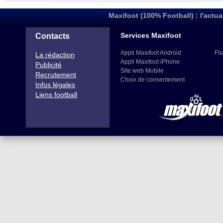
Maxifoot (100% Football) : l'actua
Services Maxifoot
Contacts
Appli Maxifoot Android
Flu
La rédaction
Appli Maxifoot iPhone
Publicité
Site web Mobile
Recrutement
Choix de consentement
Infos légales
Liens football