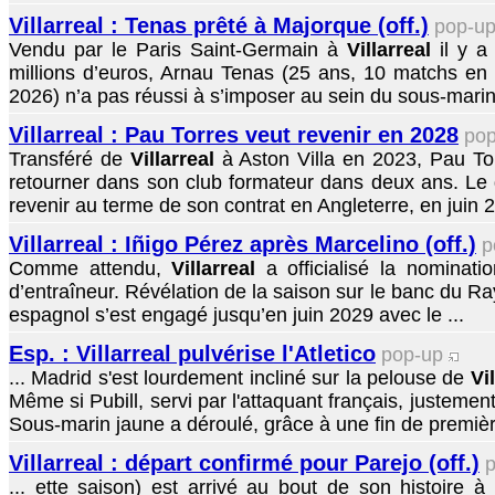
Villarreal : Tenas prêté à Majorque (off.)
pop-u
Vendu par le Paris Saint-Germain à
Villarreal
il y a
millions d’euros, Arnau Tenas (25 ans, 10 matchs en 
2026) n’a pas réussi à s’imposer au sein du sous-marin 
Villarreal : Pau Torres veut revenir en 2028
po
Transféré de
Villarreal
à Aston Villa en 2023, Pau To
retourner dans son club formateur dans deux ans. Le 
revenir au terme de son contrat en Angleterre, en juin 2
Villarreal : Iñigo Pérez après Marcelino (off.)
p
Comme attendu,
Villarreal
a officialisé la nominati
d’entraîneur. Révélation de la saison sur le banc du Ra
espagnol s’est engagé jusqu’en juin 2029 avec le ...
Esp. : Villarreal pulvérise l'Atletico
pop-up
... Madrid s'est lourdement incliné sur la pelouse de
Vi
Même si Pubill, servi par l'attaquant français, justement
Sous-marin jaune a déroulé, grâce à une fin de premièr
Villarreal : départ confirmé pour Parejo (off.)
... ette saison) est arrivé au bout de son histoire à