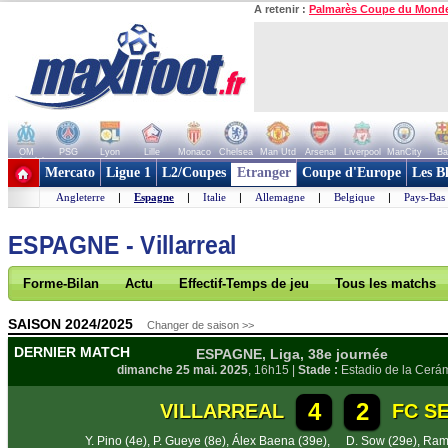
A retenir :
Palmarès Coupe du Mond
OM
PSG
Lyon
Lille
Monaco
Chelsea
Man Utd
Arsenal
Liverpool
ManCity
Ba
+ de clubs
Mercato
Ligue 1
L2/Coupes
Etranger
Coupe d'Europe
Les B
Angleterre
|
Espagne
|
Italie
|
Allemagne
|
Belgique
|
Pays-Bas
ESPAGNE - Villarreal
Forme-Bilan
Actu
Effectif-Temps de jeu
Tous les matchs
SAISON 2024/2025
Changer de saison >>
DERNIER MATCH
ESPAGNE, Liga, 38e journée
dimanche 25 mai. 2025
, 16h15 |
Stade :
Estadio de la Cerá
4
2
VILLARREAL
FC S
Y. Pino (4e)
,
P. Gueye (8e)
,
Álex Baena (39e)
,
D. Sow (29e)
,
Ramó