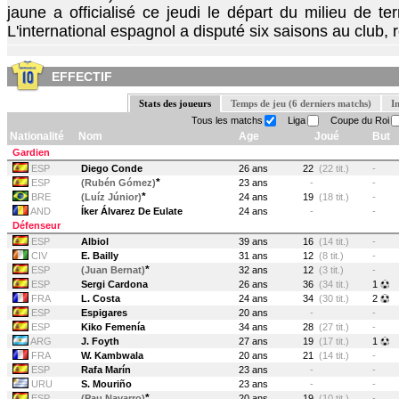
jaune a officialisé ce jeudi le départ du milieu de ter
L'international espagnol a disputé six saisons au club, r
EFFECTIF
Stats des joueurs
Temps de jeu (6 derniers matchs)
I
Tous les matchs
Liga
Coupe du Roi
Nationalité
Nom
Age
Joué
But
Gardien
ESP
Diego Conde
26 ans
22
(22 tit.)
-
*
ESP
(Rubén Gómez)
23 ans
-
-
*
BRE
(Luíz Júnior)
24 ans
19
(18 tit.)
-
AND
Íker Álvarez De Eulate
24 ans
-
-
Défenseur
ESP
Albiol
39 ans
16
(14 tit.)
-
CIV
E. Bailly
31 ans
12
(8 tit.)
-
*
ESP
(Juan Bernat)
32 ans
12
(3 tit.)
-
ESP
Sergi Cardona
26 ans
36
(34 tit.)
1
FRA
L. Costa
24 ans
34
(30 tit.)
2
ESP
Espigares
20 ans
-
-
ESP
Kiko Femenía
34 ans
28
(27 tit.)
-
ARG
J. Foyth
27 ans
19
(17 tit.)
1
FRA
W. Kambwala
20 ans
21
(14 tit.)
-
ESP
Rafa Marín
23 ans
-
-
URU
S. Mouriño
23 ans
-
-
*
ESP
(Pau Navarro)
20 ans
19
(10 tit.)
-