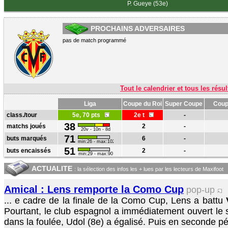
P. Gueye (53e)
PROCHAINS ADVERSAIRES
pas de match programmé
Tout le calendrier et tous les résul
Liga
Coupe du Roi
Super Coupe
Coup
class./tour
5e, 70 pts
2e t
-
38
matchs joués
2
-
20v - 10n - 8d
71
buts marqués
6
-
min:26 - max:102
51
buts encaissés
2
-
min:29 - max:90
ACTUALITE
: la sélection des infos les + lues par les lecteurs de Maxifoot
Amical : Lens remporte la Como Cup
pop-up
... e cadre de la finale de la Como Cup, Lens a battu
Pourtant, le club espagnol a immédiatement ouvert le 
dans la foulée, Udol (8e) a égalisé. Puis en seconde pé