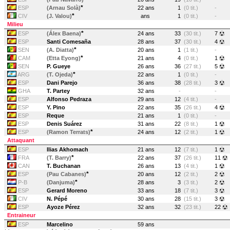
*
ESP
(Arnau Solà)
22 ans
1
(0 tit.)
-
*
CIV
(J. Valou)
ans
1
(0 tit.)
-
Milieu
*
ESP
(Álex Baena)
24 ans
33
(30 tit.)
7
ESP
Santi Comesaña
28 ans
37
(30 tit.)
4
*
SEN
(A. Diatta)
20 ans
1
(1 tit.)
-
*
CAM
(Etta Eyong)
21 ans
4
(0 tit.)
1
SEN
P. Gueye
26 ans
36
(27 tit.)
5
*
ARG
(T. Ojeda)
22 ans
1
(0 tit.)
-
ESP
Dani Parejo
36 ans
38
(28 tit.)
3
GHA
T. Partey
32 ans
-
-
ESP
Alfonso Pedraza
29 ans
12
(4 tit.)
-
ESP
Y. Pino
22 ans
35
(26 tit.)
4
ESP
Reque
21 ans
1
(0 tit.)
-
ESP
Denis Suárez
31 ans
22
(8 tit.)
1
*
ESP
(Ramon Terrats)
24 ans
12
(2 tit.)
1
Attaquant
ESP
Ilias Akhomach
21 ans
12
(7 tit.)
1
*
FRA
(T. Barry)
22 ans
37
(26 tit.)
11
CAN
T. Buchanan
26 ans
13
(4 tit.)
1
*
ESP
(Pau Cabanes)
20 ans
12
(2 tit.)
2
*
P-B
(Danjuma)
28 ans
3
(3 tit.)
2
ESP
Gerard Moreno
33 ans
18
(7 tit.)
3
CIV
N. Pépé
30 ans
28
(15 tit.)
3
ESP
Ayoze Pérez
32 ans
32
(23 tit.)
22
Entraineur
ESP
Marcelino
59 ans