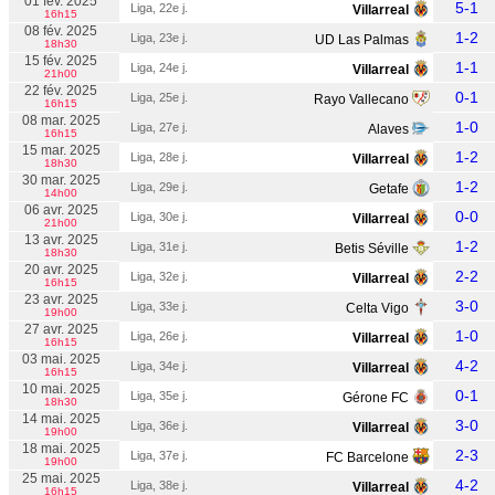
01 fév. 2025
5-1
Liga, 22e j.
Villarreal
16h15
08 fév. 2025
1-2
Liga, 23e j.
UD Las Palmas
18h30
15 fév. 2025
1-1
Liga, 24e j.
Villarreal
21h00
22 fév. 2025
0-1
Liga, 25e j.
Rayo Vallecano
16h15
08 mar. 2025
1-0
Liga, 27e j.
Alaves
16h15
15 mar. 2025
1-2
Liga, 28e j.
Villarreal
18h30
30 mar. 2025
1-2
Liga, 29e j.
Getafe
14h00
06 avr. 2025
0-0
Liga, 30e j.
Villarreal
21h00
13 avr. 2025
1-2
Liga, 31e j.
Betis Séville
18h30
20 avr. 2025
2-2
Liga, 32e j.
Villarreal
16h15
23 avr. 2025
3-0
Liga, 33e j.
Celta Vigo
19h00
27 avr. 2025
1-0
Liga, 26e j.
Villarreal
16h15
03 mai. 2025
4-2
Liga, 34e j.
Villarreal
16h15
10 mai. 2025
0-1
Liga, 35e j.
Gérone FC
18h30
14 mai. 2025
3-0
Liga, 36e j.
Villarreal
19h00
18 mai. 2025
2-3
Liga, 37e j.
FC Barcelone
19h00
25 mai. 2025
4-2
Liga, 38e j.
Villarreal
16h15