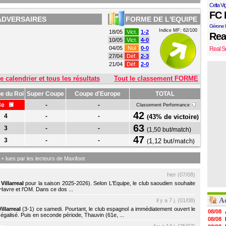
Celta Vi
FC 
ADVERSAIRES
FORME DE L'EQUIPE
Gérone 
Indice MF: 62/100
18/05
Vict.
1-2
Rea
10/05
Vict.
4-0
04/05
Nul
0-0
Real S
27/04
Déf.
2-3
21/04
Déf.
2-0
e calendrier et tous les résultats
Tout le classement FORME
e du Roi
Super Coupe
Coupe d'Europe
TOTAL
8e
-
-
Classement Performance
42
4
-
-
43% de victoire
(
)
63
3
-
-
(
1,50 but/match
)
47
3
-
-
1,12 but/match
(
)
s + lues par les lecteurs de Maxifoot
hier (07/08)
c
Villarreal
pour la saison 2025-2026). Selon L'Equipe, le club saoudien souhaite
Havre et l'OM. Dans ce dos ...
A
il y a 7 j. (01/08)
Villarreal
(3-1) ce samedi. Pourtant, le club espagnol a immédiatement ouvert le
08/08
 égalisé. Puis en seconde période, Thauvin (61e, ...
08/08