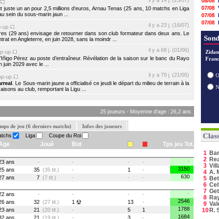
il y a 14 j. (25/07)
08/08
07/08
out juste un an pour 2,5 millions d’euros, Arnau Tenas (25 ans, 10 matchs en Liga
u sein du sous-marin jaun ...
07/08
07/08
il y a 23 j. (16/07)
p-up
07/08
rres (29 ans) envisage de retourner dans son club formateur dans deux ans. Le
07/08
Sond
rat en Angleterre, en juin 2028, sans la moindr ...
07/08
il y a 68 j. (01/06)
op-up
07/08
Zidan
 d’Iñigo Pérez au poste d’entraîneur. Révélation de la saison sur le banc du Rayo
Franc
06/08
 juin 2029 avec le ...
06/08
06/08
il y a 79 j. (21/05)
O
op-up
06/08
arreal
. Le Sous-marin jaune a officialisé ce jeudi le départ du milieu de terrain à la
06/08
saisons au club, remportant la Ligu ...
25 joueurs - Moyenne d'age : 26,2 ans
mps de jeu (6 derniers matchs)
Infos des joueurs
Clas
atchs
Liga
Coupe du Roi
Age
Joué
But
Tps jeu Tot.
1
Ba
2
Rea
-
23 ans
-
-
-
-
3
Vil
3150
25 ans
35
(35 tit.)
-
1
-
4
A. 
630
27 ans
7
(7 tit.)
-
-
-
5
Bet
6
Cel
7
Get
-
22 ans
-
-
-
-
8
Ray
2546
26 ans
32
(27 tit.)
1
13
-
9
Val
1788
23 ans
21
(20 tit.)
-
5
1
10
R. 
1684
32 ans
21
(19 tit.)
-
3
-