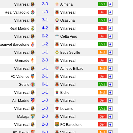
2-0
+
Villarreal
Almeria
Vict.
1-0
+
Real Valladolid
Villarreal
Déf.
3-1
+
Villarreal
Osasuna
Vict.
4-2
+
Real Madrid
Villarreal
Déf.
0-2
+
Villarreal
Celta Vigo
Déf.
1-2
+
spanyol Barcelone
Villarreal
Vict.
1-1
+
Villarreal
Betis Séville
Nul
2-0
+
Grenade
Villarreal
Déf.
1-1
+
Villarreal
Athletic Bilbao
Nul
2-1
+
FC Valence
Villarreal
Déf.
0-1
+
Getafe
Villarreal
Vict.
1-1
+
Villarreal
Elche
Nul
1-0
+
Atl. Madrid
Villarreal
Déf.
1-0
+
Villarreal
Levante
Vict.
2-0
+
Malaga
Villarreal
Déf.
2-3
+
Villarreal
FC Barcelone
Déf.
0-0
+
FC Seville
Villarreal
Nul