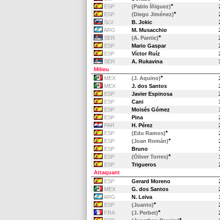
*
ESP
(Pablo Íñiguez)
*
ESP
(Diego Jiménez)
SLV
B. Jokic
ARG
M. Musacchio
*
SER
(A. Pantic)
ESP
Mario Gaspar
ESP
Víctor Ruíz
SER
A. Rukavina
Milieu
*
MEX
(J. Aquino)
MEX
J. dos Santos
ESP
Javier Espinosa
ESP
Cani
ESP
Moisés Gómez
ESP
Pina
PAR
H. Pérez
*
ESP
(Edu Ramos)
*
ESP
(Joan Román)
ESP
Bruno
*
ESP
(Óliver Torres)
ESP
Trigueros
Attaquant
ESP
Gerard Moreno
MEX
G. dos Santos
ARG
N. Leiva
*
ESP
(Juanto)
*
FRA
(J. Perbet)