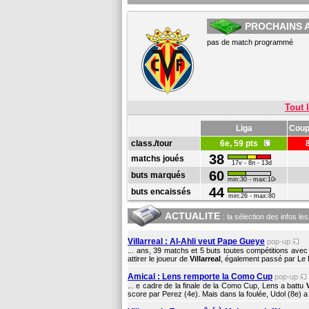
PROCHAINS 
pas de match programmé
Tout l
Liga
Coup
class./tour
6e, 59 pts
38
matchs joués
17v - 8n - 13d
60
buts marqués
min:30 - max:104
44
buts encaissés
min:26 - max:80
ACTUALITE
: la sélection des infos le
Villarreal : Al-Ahli veut Pape Gueye
pop-up
... ans, 39 matchs et 5 buts toutes compétitions ave
attirer le joueur de
Villarreal
, également passé par Le 
Amical : Lens remporte la Como Cup
pop-up
... e cadre de la finale de la Como Cup, Lens a battu
score par Perez (4e). Mais dans la foulée, Udol (8e) a