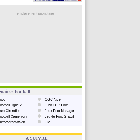
emplacement publicitaire
naires football
oot
OGC Nice
ootball Ligue 2
Euro TOP Foot
eb Girondins
Jeux Foot Manager
ootball Cameroun
Jeu de Foot Gratuit
uttoMercatoWeb
OM
A SUIVRE