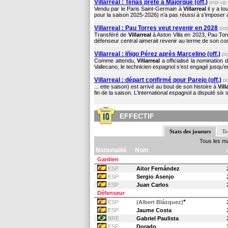
Villarreal : Tenas prêté à Majorque (off.)
pop-up
Vendu par le Paris Saint-Germain à
Villarreal
il y a t
pour la saison 2025-2026) n’a pas réussi à s’imposer a
Villarreal : Pau Torres veut revenir en 2028
po
Transféré de
Villarreal
à Aston Villa en 2023, Pau To
défenseur central aimerait revenir au terme de son cont
Villarreal : Iñigo Pérez après Marcelino (off.)
p
Comme attendu,
Villarreal
a officialisé la nomination
Vallecano, le technicien espagnol s’est engagé jusqu’en
Villarreal : départ confirmé pour Parejo (off.)
p
... ette saison) est arrivé au bout de son histoire à
Vill
fin de la saison. L'international espagnol a disputé six 
EFFECTIF
Stats des joueurs
Te
Tous les m
Nationalité
Nom
Gardien
ESP
Aitor Fernández
ESP
Sergio Asenjo
ESP
Juan Carlos
Défenseur
*
ESP
(Albert Blázquez)
ESP
Jaume Costa
BRE
Gabriel Paulista
ESP
Dorado