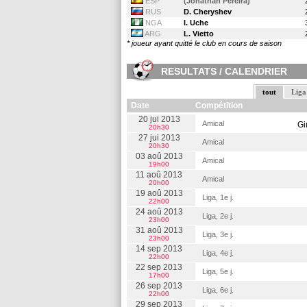
*
ESP
(Jonathan Pereira)
RUS
D. Cheryshev
NGA
I. Uche
ARG
L. Vietto
* joueur ayant quitté le club en cours de saison
RESULTATS / CALENDRIER
tout
Liga
Date
Compétition
20 jui 2013
Amical
Gi
20h30
27 jui 2013
Amical
20h30
03 aoû 2013
Amical
19h00
11 aoû 2013
Amical
20h00
19 aoû 2013
Liga, 1e j.
22h00
24 aoû 2013
Liga, 2e j.
23h00
31 aoû 2013
Liga, 3e j.
23h00
14 sep 2013
Liga, 4e j.
22h00
22 sep 2013
Liga, 5e j.
17h00
26 sep 2013
Liga, 6e j.
22h00
29 sep 2013