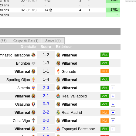
27 ans
33
(18 tit.)
4
3
-
-
23 ans
-
-
-
-
1781
30 ans
32
(19 tit.)
14
4
1
-
20 ans
-
-
-
-
 (38)
Coupe du Roi (4)
Amical (4)
Domicile
Score
Extérieur
1-2
Vict.
mnastic Tarragone
Villarreal
1-3
Vict.
Brighton
Villarreal
1-1
Nul
Villarreal
Grenade
1-4
Vict.
Sporting Gijon
Villarreal
2-3
+
Almeria
Villarreal
Vict.
2-1
+
Villarreal
Real Valladolid
Vict.
0-3
+
Osasuna
Villarreal
Vict.
2-2
+
Villarreal
Real Madrid
Nul
0-0
+
Celta Vigo
Villarreal
Nul
2-1
+
Villarreal
Espanyol Barcelone
Vict.