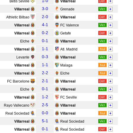
1-0
+
Betis Séville
Villarreal
Déf.
3-0
+
Villarreal
Grenade
Vict.
2-0
+
Athletic Bilbao
Villarreal
Déf.
4-1
+
Villarreal
FC Valence
Vict.
0-2
+
Villarreal
Getafe
Déf.
0-1
+
Elche
Villarreal
Vict.
1-1
+
Villarreal
Atl. Madrid
Nul
0-3
+
Levante
Villarreal
Vict.
1-1
+
Villarreal
Malaga
Nul
2-2
+
Villarreal
Elche
Nul
2-1
+
FC Barcelone
Villarreal
Déf.
0-1
+
Elche
Villarreal
Vict.
1-2
+
Villarreal
FC Seville
Déf.
2-5
+
Rayo Vallecano
Villarreal
Vict.
0-0
+
Real Sociedad
Villarreal
Nul
5-1
+
Villarreal
Real Sociedad
Vict.
0-1
+
Villarreal
Real Sociedad
Déf.