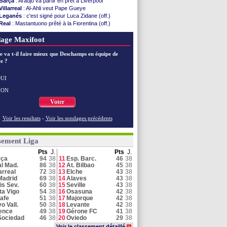
Barça
: Araujo va partir en prêt à Liverpool
Villarreal
: Al-Ahli veut Pape Gueye
Leganés
: c'est signé pour Luca Zidane (off.)
Real
: Mastantuono prêté à la Fiorentina (off.)
Man City
: accord avec le Barça pour Rodri ?
age Maxifoot
Grenade
: Luca Zidane va changer de club
Barça
: première offre à 45 M€ pour Rodri ?
e va t-il faire mieux que Deschamps en équipe de
Barça
: l'agent de Rodri confirme !
e ?
Real
: Vinicius jusqu'en 2032 (officiel)
Real
: c'est confirmé pour Vinicius
Real
: Diomandé pour 140 M€ ! (officiel)
UI
Man City
: Rodri préfère le Barça au Real !
NON
Real
: Vinicius tout proche de prolonger !
Voter
Voir toutes les brèves
Voir les resultats
-
Voir les sondages précédents
sement Liga
Pts
J.
Pts
J.
rça
94
38
11
Esp. Barc.
46
38
l Mad.
86
38
12
At. Bilbao
45
38
larreal
72
38
13
Elche
43
38
Madrid
69
38
14
Alaves
43
38
is Sev.
60
38
15
Seville
43
38
ta Vigo
54
38
16
Osasuna
42
38
afe
51
38
17
Majorque
42
38
o Vall.
50
38
18
Levante
42
38
ence
49
38
19
Gérone FC
41
38
Sociedad
46
38
20
Oviedo
29
38
Voir le classement détaillé
>