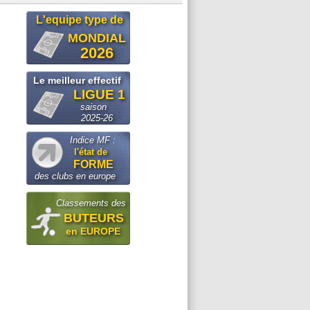
L'equipe type de
MONDIAL
2026
Le meilleur effectif
LIGUE 1
saison
2025-26
Indice MF :
l'état de
FORME
des clubs en europe
Classements des
BUTEURS
en EUROPE