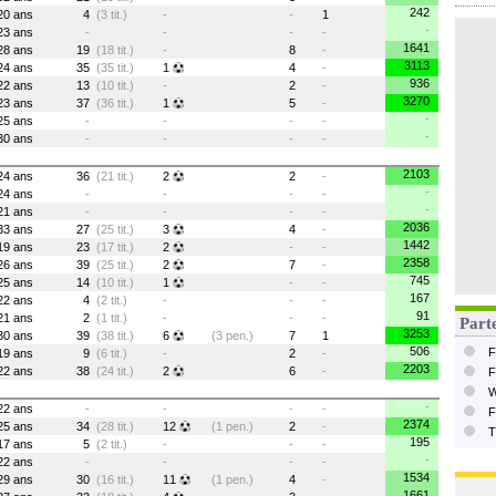
242
20 ans
4
(3 tit.)
-
-
1
-
23 ans
-
-
-
-
1641
28 ans
19
(18 tit.)
-
8
-
3113
24 ans
35
(35 tit.)
1
4
-
936
22 ans
13
(10 tit.)
-
2
-
3270
23 ans
37
(36 tit.)
1
5
-
-
25 ans
-
-
-
-
-
30 ans
-
-
-
-
2103
24 ans
36
(21 tit.)
2
2
-
-
24 ans
-
-
-
-
-
21 ans
-
-
-
-
2036
33 ans
27
(25 tit.)
3
4
-
1442
19 ans
23
(17 tit.)
2
-
-
2358
26 ans
39
(25 tit.)
2
7
-
745
25 ans
14
(10 tit.)
1
-
-
167
22 ans
4
(2 tit.)
-
-
-
91
21 ans
2
(1 tit.)
-
-
-
Parte
3253
30 ans
39
(38 tit.)
6
(3 pen.)
7
1
506
F
19 ans
9
(6 tit.)
-
2
-
2203
22 ans
38
(24 tit.)
2
6
-
F
W
-
22 ans
-
-
-
-
F
2374
25 ans
34
(28 tit.)
12
(1 pen.)
2
-
T
195
17 ans
5
(2 tit.)
-
-
-
-
22 ans
-
-
-
-
1534
29 ans
30
(16 tit.)
11
(1 pen.)
4
-
1661