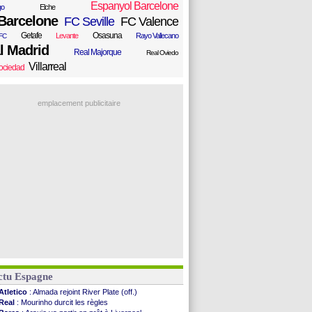
Espanyol Barcelone
go
Elche
Barcelone
FC Seville
FC Valence
Getafe
Osasuna
Levante
Rayo Vallecano
FC
l Madrid
Real Majorque
Real Oviedo
Villarreal
ociedad
emplacement publicitaire
ctu Espagne
Atletico
: Almada rejoint River Plate (off.)
Real
: Mourinho durcit les règles