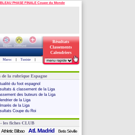
BLEAU PHASE FINALE Coupe du Monde
Résultats
Bayern
Dortmund
Classements
Calendriers
Maroc
|
Tunisie
|
s de la rubrique Espagne
tualité du foot espagnol
sultats & classement de la Liga
assement des buteurs de la Liga
endrier de la Liga
lmarès de la Liga
sultats Coupe du Roi
 - les fiches CLUB
Atl. Madrid
Athletic Bilbao
Betis Séville