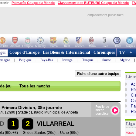
etenir :
Palmarès Coupe du Monde
-
Classement des BUTEURS Coupe du Monde
-
TA
emplacement publicitaire
n Utd
Arsenal
Liverpool
ManCity
Barca
Real
Atletico
Milan
Juve
Inter
Naples
ger
Coupe d'Europe
Les Bleus & International
Chroniques
TV
+
lemagne
|
Belgique
|
Pays-Bas
|
Portugal
|
Turquie
|
Suisse
|
Algérie
|
Fiche d'une autre équipe
Lien
Ac
 de jeu
Tous les matchs
Ré
Cl
Cal
Pa
Primera Division, 38e journée
Ré
14
, 12h00 |
Stade :
Estadio Municipal de Anoeta
1
2
AD
VILLARREAL
Liga
ela (90e+3)
G. dos Santos (26e)
,
I. Uche (69e)
Alaves