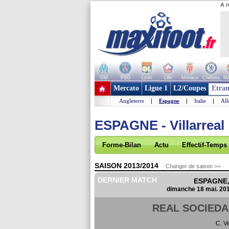
A r
OM
PSG
Lyon
Lille
Monaco
Chelsea
Ma
+ de clubs
Mercato
Ligue 1
L2/Coupes
Etran
Angleterre
|
Espagne
|
Italie
|
Al
ESPAGNE - Villarreal
Forme-Bilan
Actu
Effectif-Temps
SAISON 2013/2014
Changer de saison >>
DERNIER MATCH
ESPAGNE, 
dimanche 18 mai. 20
REAL SOCIED
C. V