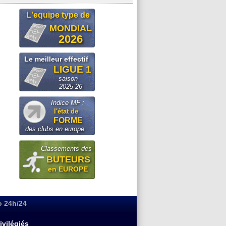
L'equipe type de
MONDIAL
2026
Le meilleur effectif
LIGUE 1
saison
2025-26
Indice MF :
l'état de
FORME
des clubs en europe
Classements des
BUTEURS
en EUROPE
o 24h/24
ivilégiés