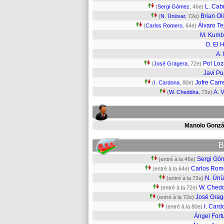
L. Cab
(
Sergi Gómez
, 46e)
Brian Ol
(
N. Ünüvar
, 72e)
Álvaro Te
(
Carlos Romero
, 64e)
M. Kumb
O. El H
A. 
Pol Lo
(
José Gragera
, 72e)
Javi P
Jofre Carr
(
I. Cardona
, 80e)
A. V
(
W. Cheddira
, 72e)
Manolo Gonzá
B
Sergi Gó
(entré à la 46e)
Carlos Rom
(entré à la 64e)
N. Ünü
(entré à la 72e)
W. Chedd
(entré à la 72e)
José Grag
(entré à la 72e)
I. Card
(entré à la 80e)
Ángel Fort