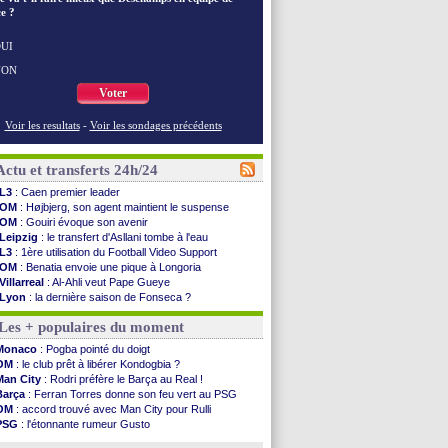
e ?
UI
NON
Voter
Voir les resultats
-
Voir les sondages précédents
Actu et transferts 24h/24
L3
: Caen premier leader
OM
: Højbjerg, son agent maintient le suspense
OM
: Gouiri évoque son avenir
Leipzig
: le transfert d'Asllani tombe à l'eau
L3
: 1ère utilisation du Football Video Support
OM
: Benatia envoie une pique à Longoria
Villarreal
: Al-Ahli veut Pape Gueye
Lyon
: la dernière saison de Fonseca ?
OM
: un nouveau prétendant pour Højbjerg
Les + populaires du moment
Brest
: un gardien norvégien en approche ?
OM
: McCourt a versé 120 M€ en 2026
Monaco
: Pogba pointé du doigt
PSG
: 4 retours dans le groupe face à Man Utd ...
OM
: le club prêt à libérer Kondogbia ?
Nice
: Kevin Carlos va partir en Italie
Man City
: Rodri préfère le Barça au Real !
L1
: prison avec sursis requis contre un arbitre
Barça
: Ferran Torres donne son feu vert au PSG
Leganés
: c'est signé pour Luca Zidane (off.)
OM
: accord trouvé avec Man City pour Rulli
Atletico
: Ruggeri en route pour Aston Villa
PSG
: l'étonnante rumeur Gusto
Monaco
: Filipe Luis soutient Biereth
OM
: une offre pour Bulka
Lyon
: Mangala prêté à Getafe (officiel)