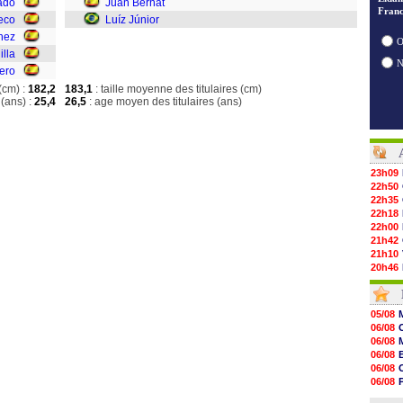
ado
Juan Bernat
Franc
eco
Luíz Júnior
hez
O
illa
ero
(cm) :
182,2
183,1
: taille moyenne des titulaires (cm)
(ans) :
25,4
26,5
: age moyen des titulaires (ans)
23h09
22h50
22h35
22h18
22h00
21h42
21h10
20h46
20h30
20h01
19h18
05/08
19h09
06/08
18h48
06/08
18h37
06/08
18h29
06/08
17h58
06/08
17h46
06/08
17h32