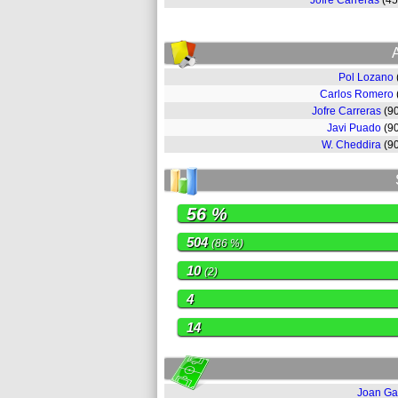
Jofre Carreras
(4
Pol Lozano
Carlos Romero
Jofre Carreras
(9
Javi Puado
(9
W. Cheddira
(9
56 %
504
(86 %)
10
(2)
4
14
Joan Ga