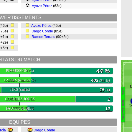
5+1e)
Ayoze Pérez
(45+6e)
Ayoze Pérez
(63e)
AVERTISSEMENTS
(46e)
Ayoze Pérez
(45e)
(76e)
Diego Conde
(85e)
0+1e)
Ramon Terrats
(90+2e)
0+2e)
0+5e)
STATS DU MATCH
44 %
POSSESSION
(%)
PASSES
403
(réussies %)
(84 %)
E
TIRS
15
(cadrés)
E
(4)
B
S
P
.
CORNERS JOUES
1
Ca
B
A
Mi
T
R
FAUTES SUBIES
12
C
S
E
L
P
O
N
E
A
EQUIPES
F
rcía
Diego Conde
C