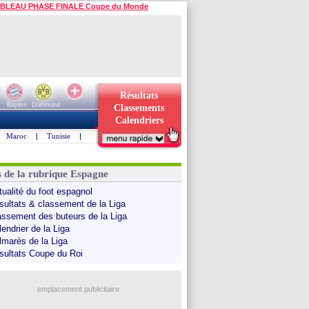
BLEAU PHASE FINALE Coupe du Monde
Résultats
Bayern
Dortmund
Classements
Calendriers
Maroc
|
Tunisie
|
s de la rubrique Espagne
tualité du foot espagnol
sultats & classement de la Liga
assement des buteurs de la Liga
endrier de la Liga
lmarès de la Liga
sultats Coupe du Roi
emplacement publicitaire