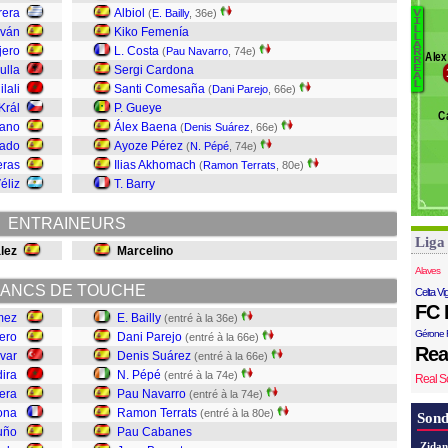
rera
Albiol
(
E. Bailly
, 36e)
V
G
I
L
iván
Kiko Femenía
C
L
Jú
A
jero
L. Costa
(
Pau Navarro
, 74e)
Ü
R
Álex
R
Be
ulla
Sergi Cardona
E
R
A
C
L
G
ilali
Santi Comesaña
(
Dani Parejo
, 66e)
Te
Král
P. Gueye
C
N
zano
Álex Baena
(
Denis Suárez
, 66e)
Pe
uado
Ayoze Pérez
(
N. Pépé
, 74e)
Su
eras
Ilias Akhomach
(
Ramon Terrats
, 80e)
Pa
éliz
T. Barry
Ba
ENTRAINEURS
Liga
lez
Marcelino
Alaves
ANCS DE TOUCHE
Celta Vi
FC 
mez
E. Bailly
(entré à la 36e)
Gérone 
ero
Dani Parejo
(entré à la 66e)
Rea
var
Denis Suárez
(entré à la 66e)
ira
N. Pépé
(entré à la 74e)
Real S
era
Pau Navarro
(entré à la 74e)
ona
Ramon Terrats
(entré à la 80e)
Sond
uño
Pau Cabanes
Zidan