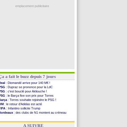
Ouganda
: Owori battu à mort à Kampala
PSG
: Nsoki va signer en Croatie
emplacement publicitaire
Arsenal
: Naples vise Gabriel Jesus
Real
: Mastantuono prêté à la Fiorentina (off.)
Man City
: accord avec le Barça pour Rodri ?
Rennes
: Haise a prolongé (officiel)
Palace
: Tomiyasu a convaincu (officiel)
Voir les brèves précédentes
Ça a fait le buzz depuis 7 jours
Real
: Diomandé arrive pour 140 M€ !
PSG
: Dupraz se prononce pour la LdC
PSG
: c'est bouclé pour Akliouche !
PSG
: le Barça fixe son prix pour Torres
Barça
: Torres souhaite rejoindre le PSG !
OM
: le retour d'Adidas est acté
FIFA
: Infantino sollicite Trump
Bordeaux
: des clubs de N1 montent au créneau
Argentine
: quand Medina recadre... sa mère
Real
: le démenti de Leipzig pour Diomandé
A SUIVRE