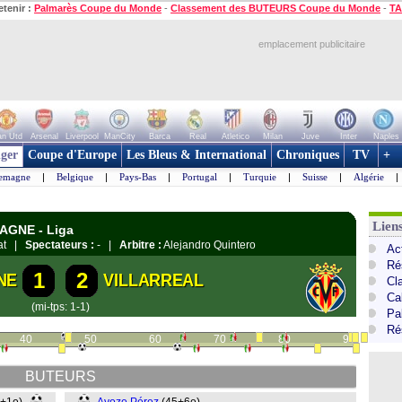
etenir :
Palmarès Coupe du Monde
-
Classement des BUTEURS Coupe du Monde
-
TA
emplacement publicitaire
n Utd
Arsenal
Liverpool
ManCity
Barca
Real
Atletico
Milan
Juve
Inter
Naples
ger
Coupe d'Europe
Les Bleus & International
Chroniques
TV
+
lemagne
|
Belgique
|
Pays-Bas
|
Portugal
|
Turquie
|
Suisse
|
Algérie
|
Lien
PAGNE - Liga
gat |
Spectateurs :
- |
Arbitre :
Alejandro Quintero
Ac
Ré
1
2
NE
VILLARREAL
Cl
Cal
(mi-tps: 1-1)
Pa
Ré
40
50
60
70
80
90
BUTEURS