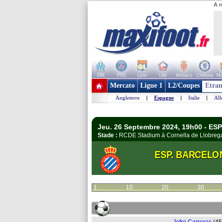
A r
OM
PSG
Lyon
Lille
Monaco
Chelsea
Ma
+ de clubs
Mercato
Ligue 1
L2/Coupes
Etran
Angleterre
|
Espagne
|
Italie
|
Al
Jeu. 26 Septembre 2024, 19h00 - ES
Stade :
RCDE Stadium à Cornella de Llobre
ESP. BARCELO
1
10
20
30