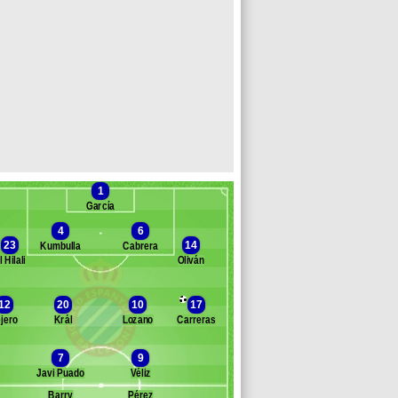
1
García
4
6
23
14
Kumbulla
Cabrera
l Hilali
Oliván
anc des remplaçants
Esp. Barcelone
lero
12
20
10
17
lla
ejero
Král
Lozano
Carreras
alvi Sánchez
acheco
7
9
guado
Javi Puado
Véliz
ortuño
Barry
Pérez
ardona