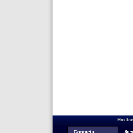
Maxifoo
Serv
Contacts