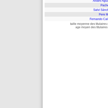
Álvaro Agu
Pach
Salvi Sánc
Pere M
Fernando Cal
taille moyenne des titulaires 
age moyen des titulaires 