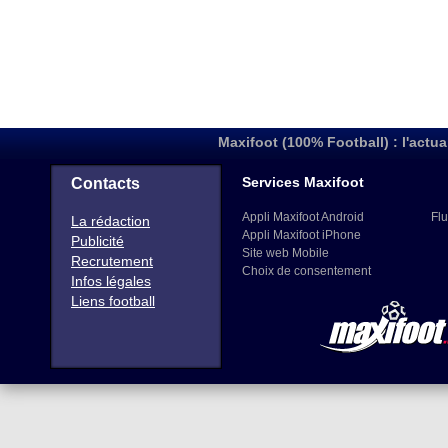
Maxifoot (100% Football) : l'actua
Services Maxifoot
Contacts
Appli Maxifoot Android
Flu
La rédaction
Appli Maxifoot iPhone
Publicité
Site web Mobile
Recrutement
Choix de consentement
Infos légales
Liens football