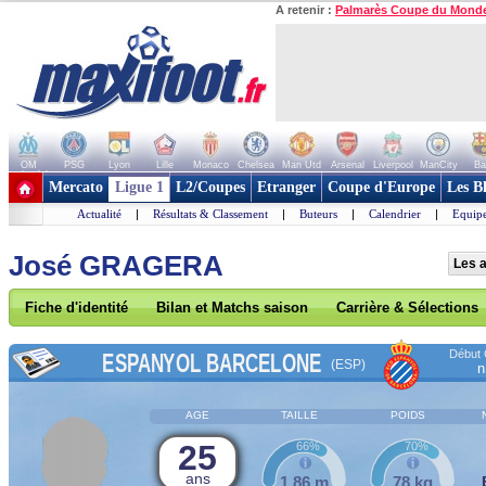
A retenir :
Palmarès Coupe du Mond
OM
PSG
Lyon
Lille
Monaco
Chelsea
Man Utd
Arsenal
Liverpool
ManCity
Ba
+ de clubs
Mercato
Ligue 1
L2/Coupes
Etranger
Coupe d'Europe
Les B
Actualité
|
Résultats & Classement
|
Buteurs
|
Calendrier
|
Equipe
José GRAGERA
Les 
Fiche d'identité
Bilan et Matchs saison
Carrière & Sélections
Début 
ESPANYOL BARCELONE
(ESP)
n
AGE
TAILLE
POIDS
25
66%
70%
ans
1,86 m
78 kg