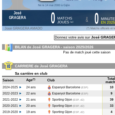
Né le 14 mai 2000 à Gijón
0
0
José
&
GRAGERA
MATCHS
MINUTE
JOUES
EN
2025
*
(
)
José GRAGERA AMADO
(*) Matchs officiels e
Donnez votre avis sur
José GRAGE
BILAN de José GRAGERA - saison
2025/2026
Pas de match joué cette saison
CARRIERE de José GRAGERA
Sa carrière en club
Total
(*)
Age
Saison
Club
match
2024-2025
24 ans
Espanyol Barcelone
10
(ESP
)
2022-2023
22 ans
Espanyol Barcelone
9
(ESP
)
2021-2022
21 ans
Sporting Gijon
39
(ESP, d2)
2020-2021
20 ans
Sporting Gijon
33
(ESP, d2)
2019-2020
19 ans
Sporting Gijon
4
(ESP, d2)