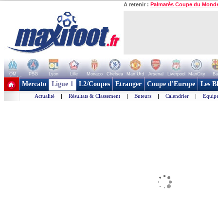
A retenir :
Palmarès Coupe du Mond
OM
PSG
Lyon
Lille
Monaco
Chelsea
Man Utd
Arsenal
Liverpool
ManCity
Ba
+ de clubs
Mercato
Ligue 1
L2/Coupes
Etranger
Coupe d'Europe
Les B
Actualité
|
Résultats & Classement
|
Buteurs
|
Calendrier
|
Equipe