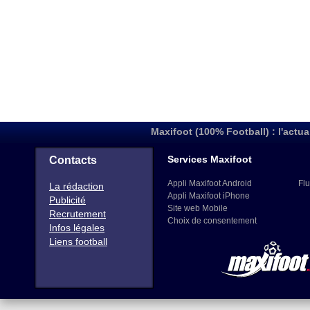
Maxifoot (100% Football) : l'actua
Services Maxifoot
Contacts
Appli Maxifoot Android
Flu
La rédaction
Appli Maxifoot iPhone
Publicité
Site web Mobile
Recrutement
Choix de consentement
Infos légales
Liens football