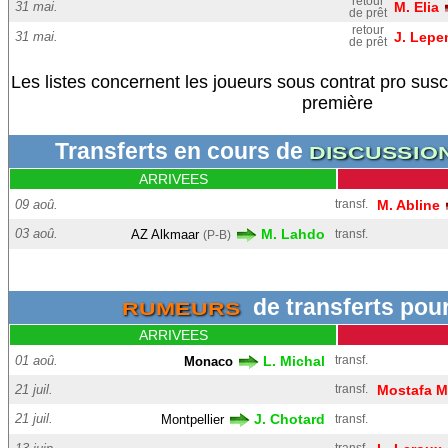
retour
31 mai.
M. Elia
de prêt
retour
31 mai.
J. Lepe
de prêt
Les listes concernent les joueurs sous contrat pro sus
première
Transferts en cours de
DISCUSSIO
ARRIVEES
09 aoû.
transf.
M. Abline
03 aoû.
M. Lahdo
AZ Alkmaar
transf.
(P-B)
de transferts po
RUMEURS
ARRIVEES
01 aoû.
L. Michal
transf.
Monaco
21 juil.
transf.
Mostafa 
21 juil.
J. Chotard
Montpellier
transf.