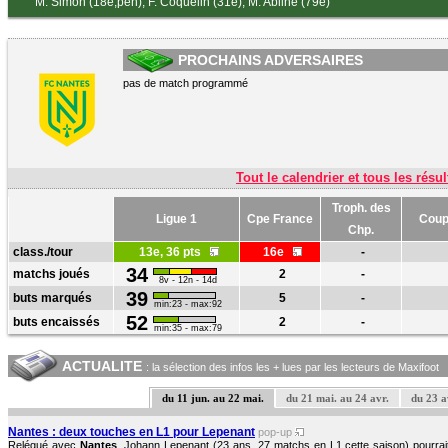
M. Simon (18e,pen)
,
F. Coquelin (31e)
,
M. Abline (79e)
PROCHAINS ADVERSAIRES
pas de match programmé
Tout le calendrier et tous les résul
Troph. des
Ligue 1
Cpe France
Coup
Chp.
class./tour
13e, 36 pts
16e
-
34
matchs joués
2
-
8v - 12n - 14d
39
buts marqués
5
-
min:23 - max:92
52
buts encaissés
2
-
min:35 - max:79
ACTUALITE
: la sélection des infos les + lues par les lecteurs de Maxifoot
du 11 jun. au 22 mai.
du 21 mai. au 24 avr.
du 23 a
Nantes : deux touches en L1 pour Lepenant
pop-up
Relégué avec
Nantes
, Johann Lepenant (23 ans, 27 matchs en L1 cette saison) pourrait