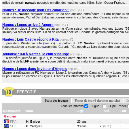
milieu de terrain
nantais
possède en effet des touches dans l'élite. Selon Ouest-France, ...
Nantes : 3e passage pour Der Zakarian ?
pop-up
Et si le
FC Nantes
recyclait encore l'un de ses anciens entraîneurs ? Libre depuis la f
saison dernière, Michel Der Zakarian pourrait revenir sur le banc des Canaris, selon le journ
Nantes : Lopes arrive à Angers
pop-up
Relégué en Ligue 2 avec
Nantes
au terme d’une saison compliquée, Anthony Lopes (35 
saison) va rester dans l’élite. En fin de contrat chez les Canaris, le gardien portugais va s&r
Nantes : Luis Castro répond à Kita
pop-up
... président Waldemar Kita (voir ici). Le patron du
FC Nantes
, qui l’avait licencié d
responsable de la mauvaise saison des Canaris. "Ce coach va faire descendre deux clubs 
Toulouse : 0-0 à Nantes, le club s'insurge
pop-up
... a dernière journée de Ligue 1, la rencontre entre
Nantes
et Toulouse (0-0) ne sera p
discipline de la LFP a entériné le score définitif du match malgré son arrêt précoce, au grand
Nantes : Lopes dans le viseur d'Angers
pop-up
Malgré la relégation du
FC Nantes
en Ligue 2, le gardien des Canaris Anthony Lopes (35 a
lui poursuivre sa carrière en Ligue 1. D'après les informations du quotidien régional Ouest-
EFFECTIF
Stats des joueurs
Temps de jeu (6 derniers matchs)
I
Tous les matchs
Ligue 1
Cpe France
Nationalité
Nom
Age
Joué
But
Gardien
FRA
H. Barbet
23 ans
-
-
SUE
P. Carlgren
33 ans
7
(6 tit.)
-