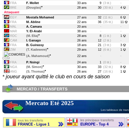
FRA
F. Mollet
33 ans
9
(3 tit.)
-
*
BRE
(Douglas)
28 ans
30
(30 tit.)
4
Attaquant
EGY
Mostafa Mohamed
27 ans
32
(11 tit.)
6
FRA
M. Abline
22 ans
36
(35 tit.)
11
MAL
A. Camara
20 ans
-
-
MAR
Y. El-Arabi
38 ans
-
-
*
RDC
(M. Elia)
28 ans
8
(1 tit.)
1
CAM
I. Ganago
26 ans
12
(2 tit.)
-
FRA
B. Guirassy
18 ans
21
(3 tit.)
3
*
ZIM
(T. Kadewere)
29 ans
12
(6 tit.)
1
*
(A. Mahamoud)
22 ans
-
-
COM
FRA
P. Nsingi
24 ans
1
(0 tit.)
-
*
NGA
(M. Simon)
30 ans
33
(32 tit.)
8
*
ANG
(S. Thomas)
26 ans
27
(16 tit.)
1
* joueur ayant quitté le club en cours de saison
MERCATO / TRANSFERTS
Mercato Eté 2025
Les tableaux de trans
les principaux transferts
tous les transferts
FRANCE - Ligue 1
EUROPE - Top 4