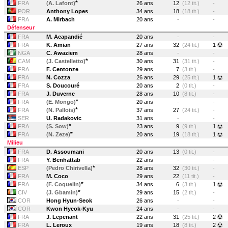
*
FRA
(A. Lafont)
26 ans
12
(12 tit.)
-
POR
Anthony Lopes
34 ans
18
(18 tit.)
-
FRA
A. Mirbach
20 ans
-
-
Défenseur
FRA
M. Acapandié
20 ans
-
-
FRA
K. Amian
27 ans
32
(24 tit.)
1
NGA
C. Awaziem
28 ans
-
-
*
CAM
(J. Castelletto)
30 ans
31
(31 tit.)
-
FRA
F. Centonze
29 ans
7
(3 tit.)
-
FRA
N. Cozza
26 ans
29
(25 tit.)
1
FRA
S. Doucouré
20 ans
2
(0 tit.)
-
FRA
J. Duverne
28 ans
10
(8 tit.)
-
*
FRA
(E. Mongo)
20 ans
-
-
*
FRA
(N. Pallois)
37 ans
27
(24 tit.)
-
SER
U. Radakovic
31 ans
-
-
*
FRA
(S. Sow)
23 ans
9
(9 tit.)
1
*
FRA
(N. Zeze)
20 ans
19
(18 tit.)
1
Milieu
FRA
D. Assoumani
20 ans
13
(0 tit.)
-
FRA
Y. Benhattab
22 ans
-
-
*
ESP
(Pedro Chirivella)
28 ans
32
(30 tit.)
-
FRA
M. Coco
29 ans
22
(11 tit.)
-
*
FRA
(F. Coquelin)
34 ans
6
(3 tit.)
1
*
CIV
(J. Gbamin)
29 ans
15
(2 tit.)
-
COR
Hong Hyun-Seok
26 ans
-
-
COR
Kwon Hyeok-Kyu
24 ans
-
-
FRA
J. Lepenant
22 ans
31
(25 tit.)
2
FRA
L. Leroux
19 ans
18
(8 tit.)
2