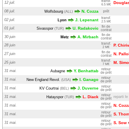
transf.
12 juil.
Dougla
6.5 M€
08 juil.
N. Cozza
Wolfsbourg
prêt
(ALL)
transf.
02 juil.
J. Lepenant
Lyon
2.5 M€
fin de
01 juil.
U. Radakovic
Sivasspor
(TUR)
contrat
fin de
30 juin
A. Mirbach
Metz
contrat
transf.
28 juin
P. Chiri
2 M€
fin de
27 juin
N. Pallo
contrat
transf.
25 juin
M. Sim
7 M€
retour
31 mai.
Y. Benhattab
Aubagne
de prêt
retour
31 mai.
I. Ganago
New England Revol.
(USA)
de prêt
retour
31 mai.
J. Duverne
KV Courtrai
(BEL)
de prêt
retour
31 mai.
L. Diack
reparti le
Hatayspor
(TUR)
de prêt
retour
31 mai.
N. Cozz
de prêt
retour
31 mai.
S. Tho
de prêt
retour
31 mai.
S. Sow
de prêt