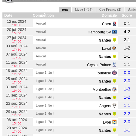
tout
Ligue 1 (34)
Cpe France (2)
Amica
Date
Compétition
Domicile
Score
12 jui. 2024
0-1
Amical
Caen
18h00
20 jui. 2024
4-2
Amical
Hambourg SV
15h00
27 jui. 2024
2-1
Amical
Nantes
17h00
03 aoû. 2024
1-2
Amical
Laval
17h30
07 aoû. 2024
1-1
Amical
Nantes
17h00
11 aoû. 2024
1-1
Amical
Crystal Palace
16h00
18 aoû. 2024
0-0
Ligue 1, 1e j.
Toulouse
17h00
25 aoû. 2024
2-0
Ligue 1, 2e j.
Nantes
17h00
31 aoû. 2024
1-3
Ligue 1, 3e j.
Montpellier
19h00
15 sep. 2024
1-2
Ligue 1, 4e j.
Nantes
17h00
22 sep. 2024
1-1
Ligue 1, 5e j.
Angers
17h00
29 sep. 2024
2-2
Ligue 1, 6e j.
Nantes
17h00
06 oct. 2024
2-0
Ligue 1, 7e j.
Lyon
15h00
20 oct. 2024
1-1
Ligue 1, 8e j.
Nantes
17h00