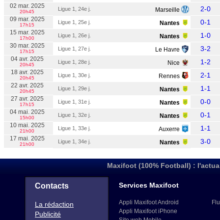
02 mar. 2025
2-0
Ligue 1, 24e j.
Marseille
20h45
09 mar. 2025
0-1
Ligue 1, 25e j.
Nantes
17h15
15 mar. 2025
1-0
Ligue 1, 26e j.
Nantes
17h00
30 mar. 2025
3-2
Ligue 1, 27e j.
Le Havre
17h15
04 avr. 2025
1-2
Ligue 1, 28e j.
Nice
20h45
18 avr. 2025
2-1
Ligue 1, 30e j.
Rennes
20h45
22 avr. 2025
1-1
Ligue 1, 29e j.
Nantes
20h45
27 avr. 2025
0-0
Ligue 1, 31e j.
Nantes
17h15
04 mai. 2025
0-1
Ligue 1, 32e j.
Nantes
15h00
10 mai. 2025
1-1
Ligue 1, 33e j.
Auxerre
21h00
17 mai. 2025
3-0
Ligue 1, 34e j.
Nantes
21h00
Maxifoot (100% Football) : l'actua
Services Maxifoot
Contacts
Appli Maxifoot Android
Flu
La rédaction
Appli Maxifoot iPhone
Publicité