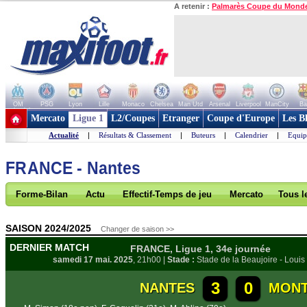
A retenir :
Palmarès Coupe du Mond
OM
PSG
Lyon
Lille
Monaco
Chelsea
Man Utd
Arsenal
Liverpool
ManCity
Ba
+ de clubs
Mercato
Ligue 1
L2/Coupes
Etranger
Coupe d'Europe
Les B
Actualité
|
Résultats & Classement
|
Buteurs
|
Calendrier
|
Equip
FRANCE - Nantes
Forme-Bilan
Actu
Effectif-Temps de jeu
Mercato
Tous l
SAISON 2024/2025
Changer de saison >>
DERNIER MATCH
FRANCE, Ligue 1, 34e journée
samedi 17 mai. 2025
, 21h00 |
Stade :
Stade de la Beaujoire - Loui
3
0
NANTES
MONT