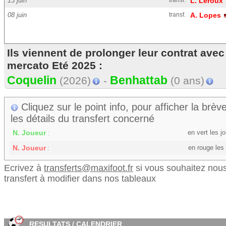
13 juin
transf.
L. Leroux
08 juin
transf.
A. Lopes
Ils viennent de prolonger leur contrat av
mercato Eté 2025 :
Coquelin
Benhattab
(2026)
-
(0 ans)
Cliquez sur le point info, pour afficher la brève
les détails du transfert concerné
N. Joueur
en vert les 
:
N. Joueur
en rouge les
:
Ecrivez à
transferts@maxifoot.fr
si vous souhaitez nous
transfert à modifier dans nos tableaux
RESULTATS / CALENDRIER