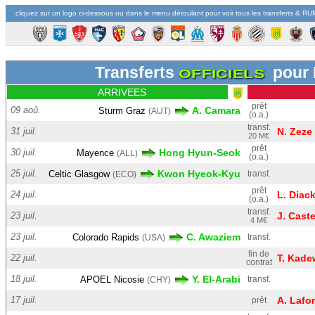
cliquez sur un logo ci-dessous ou dans le menu déroulant pour voir tous les transferts & R
Transferts
pour
OFFICIELS
ARRIVEES
prêt
09 aoû.
A. Camara
Sturm Graz
(AUT)
(o.a.)
transf.
31 juil.
N. Zeze
20 M€
prêt
30 juil.
Hong Hyun-Seok
Mayence
(ALL)
(o.a.)
25 juil.
Kwon Hyeok-Kyu
Celtic Glasgow
transf.
(ECO)
prêt
24 juil.
L. Diac
(o.a.)
transf.
23 juil.
J. Caste
4 M€
23 juil.
C. Awaziem
Colorado Rapids
transf.
(USA)
fin de
22 juil.
T. Kade
contrat
18 juil.
Y. El-Arabi
APOEL Nicosie
transf.
(CHY)
17 juil.
A. Lafo
prêt