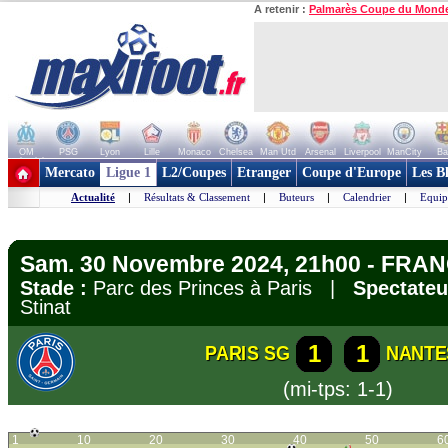
A retenir :
Palmarès Coupe du Mond
OM
PSG
Lyon
Lille
Monaco
Chelsea
Man Utd
Arsenal
Liverpool
ManCity
Ba
+ de clubs
Mercato
Ligue 1
L2/Coupes
Etranger
Coupe d'Europe
Les B
Actualité
|
Résultats & Classement
|
Buteurs
|
Calendrier
|
Equip
Sam. 30 Novembre 2024, 21h00 - FRANC
Stade :
Parc des Princes à Paris |
Spectateu
Stinat
1
1
PARIS SG
NANTE
(mi-tps: 1-1)
1
10
20
30
40
50
6