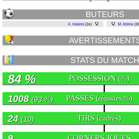
BUTEURS
A. Hakimi
(2e)
M. Abline
(3
AVERTISSEMENT
STATS DU MATC
84 %
POSSESSION
(%)
1008
PASSES
(réussies %)
(93 %)
24
TIRS
(cadrés)
(10)
9
CORNERS JOUES