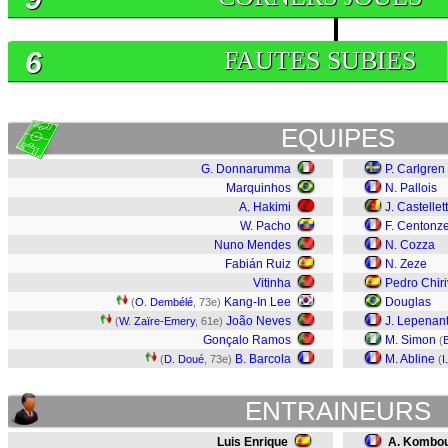
6
FAUTES SUBIES
EQUIPES
G. Donnarumma
P. Carlgren
Marquinhos
N. Pallois
A. Hakimi
J. Castellet
W. Pacho
F. Centonz
Nuno Mendes
N. Cozza
Fabián Ruiz
N. Zeze
Vitinha
Pedro Chiri
Kang-In Lee
Douglas
(
O. Dembélé
, 73e)
João Neves
J. Lepenan
(
W. Zaïre-Emery
, 61e)
Gonçalo Ramos
M. Simon
(
B. Barcola
M. Abline
(
D. Doué
, 73e)
(
I
ENTRAINEURS
Luis Enrique
A. Kombo