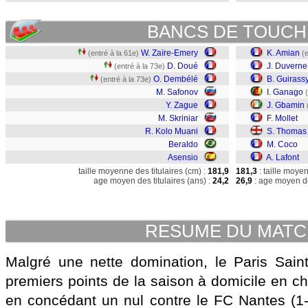
BANCS DE TOUCH
W. Zaïre-Emery
K. Amian
(entré à la 61e)
(
D. Doué
J. Duverne
(entré à la 73e)
O. Dembélé
B. Guirass
(entré à la 73e)
M. Safonov
I. Ganago
Y. Zague
J. Gbamin
M. Skriniar
F. Mollet
R. Kolo Muani
S. Thomas
Beraldo
M. Coco
Asensio
A. Lafont
taille moyenne des titulaires (cm) :
181,9
181,3
: taille moye
age moyen des titulaires (ans) :
24,2
26,9
: age moyen de
RESUME DU MAT
Malgré une nette domination, le Paris Sain
premiers points de la saison à domicile en c
en concédant un nul contre le FC Nantes (1-