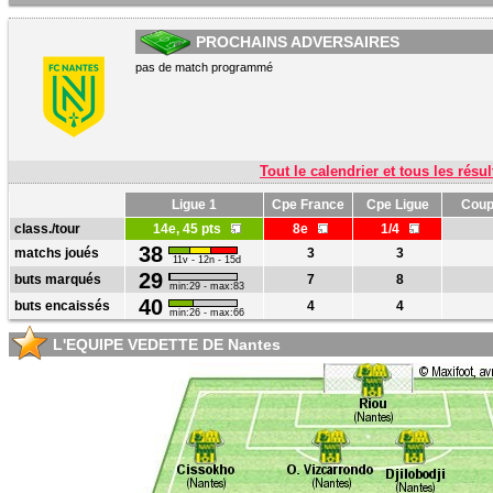
PROCHAINS ADVERSAIRES
pas de match programmé
Tout le calendrier et tous les résul
Ligue 1
Cpe France
Cpe Ligue
Coup
class./tour
14e, 45 pts
8e
1/4
38
matchs joués
3
3
11v - 12n - 15d
29
buts marqués
7
8
min:29 - max:83
40
buts encaissés
4
4
min:26 - max:66
L'EQUIPE VEDETTE DE Nantes