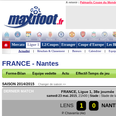
A retenir :
Palmarès Coupe du Mond
OM
PSG
Lyon
Lille
Monaco
Chelsea
Man Utd
Arsenal
Liverpool
ManCity
Ba
+ de clubs
Mercato
Ligue 1
L2/Coupes
Etranger
Coupe d'Europe
Les B
Actualité
|
Résultats & Classement
|
Buteurs
|
Calendrier
|
Equip
FRANCE - Nantes
Forme-Bilan
Equipe vedette
Actu
Effectif-Temps de jeu
SAISON 2014/2015
Changer de saison >>
DERNIER MATCH
FRANCE, Ligue 1, 38e journée
samedi 23 mai. 2015
, 21h00 |
Stade :
Stade de l
1
0
LENS
NANT
P. Chavarría (4e)