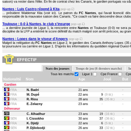
saison) va rester dans l’élite. En fin de contrat chez les Canaris, le gardien portugais va s&r
Nantes : Luis Castro répond à Kita
pop-up
... président Waldemar Kita (voir ici). Le patron du
FC Nantes
, qui l’avait licencié d
responsable de la mauvaise saison des Canaris. "Ce coach va faire descendre deux clubs 
Toulouse : 0-0 à Nantes, le club s'insurge
pop-up
... a dernière journée de Ligue 1, la rencontre entre
Nantes
et Toulouse (0-0) ne sera p
discipline de la LFP a entériné le score définitif du match malgré son arrêt précoce, au grand
Nantes : Lopes dans le viseur d'Angers
pop-up
Malgré la relégation du
FC Nantes
en Ligue 2, le gardien des Canaris Anthony Lopes (35 a
lui poursuivre sa carrière en Ligue 1. D'après les informations du quotidien régional Ouest-
EFFECTIF
Stats des joueurs
Temps de jeu (6 derniers matchs)
I
Tous les matchs
Ligue 1
Cpe France
Cpe
Nationalité
Nom
Age
Joué
But
Gardien
FRA
N. Badri
21 ans
-
-
FRA
M. Dupé
22 ans
9
(9 tit.)
-
FRA
R. Riou
28 ans
35
(35 tit.)
-
FRA
E. Zelazny
23 ans
-
-
Défenseur
C. Alhadhur
23 ans
19
(16 tit.)
-
SEN
I. Cissokho
30 ans
37
(36 tit.)
-
FRA
K. Djidji
22 ans
6
(5 tit.)
-
SEN
P. Djilobodji
26 ans
33
(32 tit.)
-