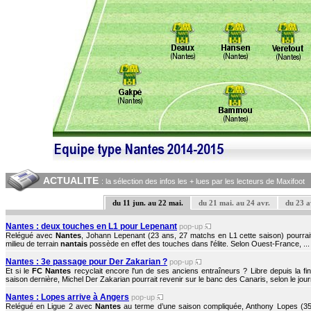
ACTUALITE
: la sélection des infos les + lues par les lecteurs de Maxifoot
du 11 jun. au 22 mai.
du 21 mai. au 24 avr.
du 23 a
Nantes : deux touches en L1 pour Lepenant
pop-up
Relégué avec
Nantes
, Johann Lepenant (23 ans, 27 matchs en L1 cette saison) pourrait
milieu de terrain
nantais
possède en effet des touches dans l'élite. Selon Ouest-France, ...
Nantes : 3e passage pour Der Zakarian ?
pop-up
Et si le
FC Nantes
recyclait encore l'un de ses anciens entraîneurs ? Libre depuis la f
saison dernière, Michel Der Zakarian pourrait revenir sur le banc des Canaris, selon le journ
Nantes : Lopes arrive à Angers
pop-up
Relégué en Ligue 2 avec
Nantes
au terme d’une saison compliquée, Anthony Lopes (35 