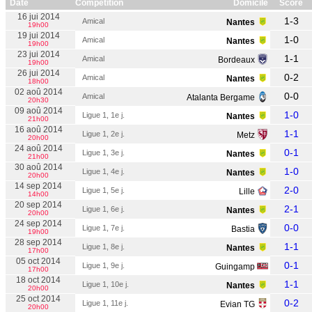
Date
Compétition
Domicile
Score
16 jui 2014
1-3
Amical
Nantes
19h00
19 jui 2014
1-0
Amical
Nantes
19h00
23 jui 2014
1-1
Amical
Bordeaux
19h00
26 jui 2014
0-2
Amical
Nantes
18h00
02 aoû 2014
0-0
Amical
Atalanta Bergame
20h30
09 aoû 2014
1-0
Ligue 1, 1e j.
Nantes
21h00
16 aoû 2014
1-1
Ligue 1, 2e j.
Metz
20h00
24 aoû 2014
0-1
Ligue 1, 3e j.
Nantes
21h00
30 aoû 2014
1-0
Ligue 1, 4e j.
Nantes
20h00
14 sep 2014
2-0
Ligue 1, 5e j.
Lille
14h00
20 sep 2014
2-1
Ligue 1, 6e j.
Nantes
20h00
24 sep 2014
0-0
Ligue 1, 7e j.
Bastia
19h00
28 sep 2014
1-1
Ligue 1, 8e j.
Nantes
17h00
05 oct 2014
0-1
Ligue 1, 9e j.
Guingamp
17h00
18 oct 2014
1-1
Ligue 1, 10e j.
Nantes
20h00
25 oct 2014
0-2
Ligue 1, 11e j.
Evian TG
20h00