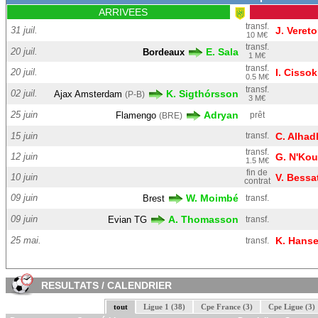
ARRIVEES
transf.
31 juil.
J. Vereto
10 M€
transf.
20 juil.
E. Sala
Bordeaux
1 M€
transf.
20 juil.
I. Cisso
0.5 M€
transf.
02 juil.
K. Sigthórsson
Ajax Amsterdam
(P-B)
3 M€
25 juin
Adryan
Flamengo
prêt
(BRE)
15 juin
transf.
C. Alhad
transf.
12 juin
G. N'Ko
1.5 M€
fin de
10 juin
V. Bessa
contrat
09 juin
W. Moimbé
Brest
transf.
09 juin
A. Thomasson
Evian TG
transf.
25 mai.
K. Hans
transf.
RESULTATS / CALENDRIER
tout
Ligue 1 (38)
Cpe France (3)
Cpe Ligue (3)