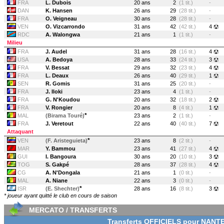
FRA
L. Dubois
20 ans
2
(1 tit.)
-
DAN
K. Hansen
26 ans
29
(28 tit.)
-
FRA
O. Veigneau
30 ans
28
(28 tit.)
-
VEN
O. Vizcarrondo
31 ans
42
(42 tit.)
4
RDC
A. Walongwa
21 ans
1
(1 tit.)
-
Milieu
FRA
J. Audel
31 ans
28
(16 tit.)
4
USA
A. Bedoya
28 ans
33
(24 tit.)
3
FRA
V. Bessat
29 ans
32
(23 tit.)
4
FRA
L. Deaux
26 ans
40
(29 tit.)
1
SEN
R. Gomis
31 ans
25
(20 tit.)
-
FRA
J. Iloki
23 ans
4
(1 tit.)
-
FRA
G. N'Koudou
20 ans
32
(18 tit.)
2
FRA
V. Rongier
20 ans
8
(4 tit.)
1
*
MAL
(Birama Touré)
23 ans
2
(1 tit.)
-
FRA
J. Veretout
22 ans
40
(40 tit.)
7
Attaquant
*
VEN
(F. Aristeguieta)
23 ans
8
(2 tit.)
-
MAR
Y. Bammou
23 ans
41
(27 tit.)
4
GUI
I. Bangoura
30 ans
20
(10 tit.)
3
TOG
S. Gakpé
28 ans
37
(28 tit.)
4
CG
A. N'Dongala
21 ans
1
(0 tit.)
-
MAL
A. Niane
22 ans
3
(0 tit.)
-
*
ISR
(E. Shechter)
28 ans
16
(8 tit.)
3
* joueur ayant quitté le club en cours de saison
MERCATO / TRANSFERTS
Transferts OFFICIELS pour NANT